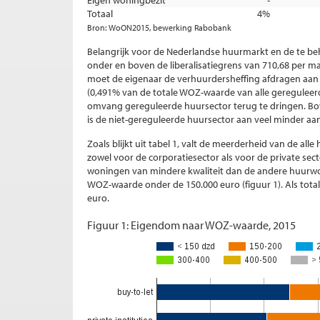
Eigen woningbezit
-
Totaal
4%
Bron: WoON2015, bewerking Rabobank
Belangrijk voor de Nederlandse huurmarkt en de te be
onder en boven de liberalisatiegrens van 710,68 per
moet de eigenaar de verhuurdersheffing afdragen aan h
(0,491% van de totale WOZ-waarde van alle gereguleer
omvang gereguleerde huursector terug te dringen. Bov
is de niet-gereguleerde huursector aan veel minder aa
Zoals blijkt uit tabel 1, valt de meerderheid van de a
zowel voor de corporatiesector als voor de private secto
woningen van mindere kwaliteit dan de andere huurwon
WOZ-waarde onder de 150.000 euro (figuur 1). Als tota
euro.
Figuur 1: Eigendom naar WOZ-waarde, 2015