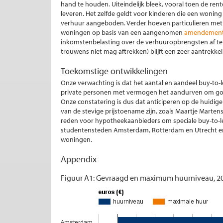
hand te houden. Uiteindelijk bleek, vooral toen de re
leveren. Het zelfde geldt voor kinderen die een wonin
verhuur aangeboden. Verder hoeven particulieren met
woningen op basis van een aangenomen
amendement 
inkomstenbelasting over de verhuuropbrengsten af te 
trouwens niet mag aftrekken) blijft een zeer aantrekkel
Toekomstige ontwikkelingen
Onze verwachting is dat het aantal en aandeel buy-to
private personen met vermogen het aandurven om go
Onze constatering is dus dat anticiperen op de huidi
van de stevige prijstoename zijn, zoals Maartje Marten
reden voor hypotheekaanbieders om speciale buy-to-le
studentensteden Amsterdam, Rotterdam en Utrecht en 
woningen.
Appendix
Figuur A1: Gevraagd en maximum huurniveau, 2