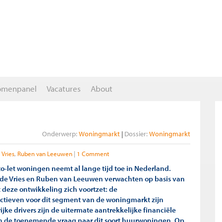
omenpanel
Vacatures
About
Onderwerp:
Woningmarkt
Dossier:
Woningmarkt
 Vries
Ruben van Leeuwen
1 Comment
to-let woningen neemt al lange tijd toe in Nederland.
de Vries en Ruben van Leeuwen verwachten op basis van
 deze ontwikkeling zich voortzet: de
tieven voor dit segment van de woningmarkt zijn
rijke drivers zijn de uitermate aantrekkelijke financiële
 de toenemende vraag naar dit soort huurwoningen. Op