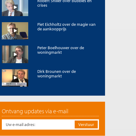
Robert Shiller over bubbles en
crises
Piet Eichholtz over de magie van
de aankoopprijs
Peter Boelhouwer over de
woningmarkt
Dirk Brounen over de
woningmarkt
Ontvang updates via e-mail