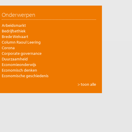
Onderwerpen
Arbeidsmarkt
Bedrijfsethiek
Brede Welvaart
Column Raoul Leering
Corona
Corporate governance
Duurzaamheid
Economieonderwijs
Economisch denken
Economische geschiedenis
Energie
> toon alle
Europese integratie
Filosofie en economie
Financiële markten
Gezondheidszorg
Globalisering
Inkomensongelijkheid
Innovatie
Internationale handel
Jubileumreeks Me Judice