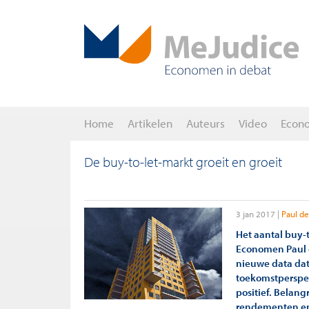
Home
Artikelen
Auteurs
Video
Econ
De buy-to-let-markt groeit en groeit
3 jan 2017
Paul de
Het aantal buy-
Economen Paul 
nieuwe data dat
toekomstperspec
positief. Belang
rendementen en