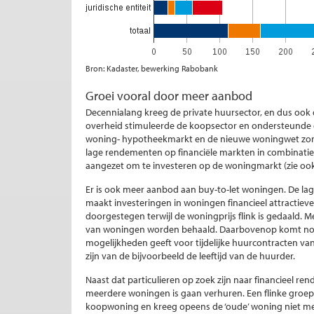
Bron: Kadaster, bewerking Rabobank
Groei vooral door meer aanbod
Decennialang kreeg de private huursector, en dus ook 
overheid stimuleerde de koopsector en ondersteunde 
woning- hypotheekmarkt en de nieuwe woningwet zorgen
lage rendementen op financiële markten in combinatie
aangezet om te investeren op de woningmarkt (zie ook
Er is ook meer aanbod aan buy-to-let woningen. De lage
maakt investeringen in woningen financieel attractieve
doorgestegen terwijl de woningprijs flink is gedaald.
van woningen worden behaald. Daarbovenop komt nog 
mogelijkheden geeft voor tijdelijke huurcontracten van tw
zijn van de bijvoorbeeld de leeftijd van de huurder.
Naast dat particulieren op zoek zijn naar financieel ren
meerdere woningen is gaan verhuren. Een flinke groep 
koopwoning en kreeg opeens de ‘oude’ woning niet me