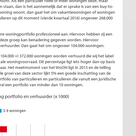
ont. Als een particulier twee of meer woningen bezit, maar
staan, dan is het aannemelijk dat er sprake is van een buy-to-
de woning woont, dan gaat het om vakantiewoningen of woningen
culieren op dit moment (vierde kwartaal 2016) ongeveer 268.000
ne woningportfolio professioneel aan. Hiervoor hebben zij een
n deze groep kan benadering gegeven worden. Hiervoor
 verhuurder. Dan gaat het om ongeveer 104.000 woningen.
 104.000 =) 372.000 woningen worden verhuurd die wij het label
ale woningvoorraad. Dit percentage ligt iets hoger dan op basis
aar. Het meetmoment van het WoON ligt in 2015 en de telling
le groei van deze sector lijkt 5% een goede inschatting van de
folio van particulieren en particulieren die vanuit een juridische
ral een portfolio van minder dan 10 woningen.
g portfolio en verhuurder (x 1000)