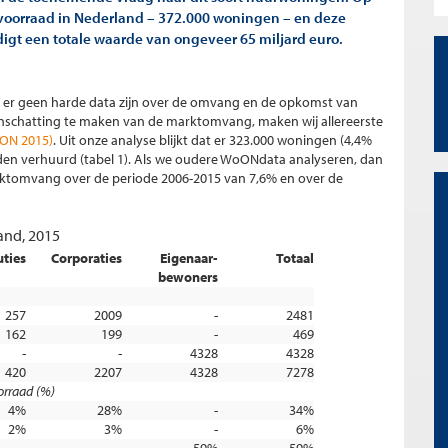
voorraad in Nederland – 372.000 woningen – en deze
gt een totale waarde van ongeveer 65 miljard euro.
t er geen harde data zijn over de omvang en de opkomst van
inschatting te maken van de marktomvang, maken wij allereerste
ON 2015)
. Uit onze analyse blijkt dat er 323.000 woningen (4,4%
den verhuurd (tabel 1). Als we oudere WoONdata analyseren, dan
arktomvang over de periode 2006-2015 van 7,6% en over de
and, 2015
uties
Corporaties
Eigenaar-
Totaal
bewoners
257
2009
-
2481
162
199
-
469
-
-
4328
4328
420
2207
4328
7278
orraad (%)
4%
28%
-
34%
2%
3%
-
6%