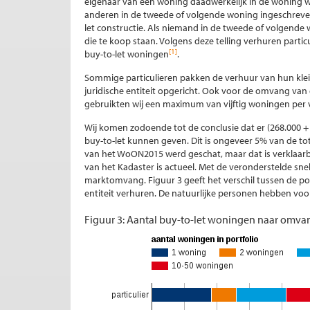
eigenaar van een woning daadwerkelijk in de woning wo
anderen in de tweede of volgende woning ingeschreven 
let constructie. Als niemand in de tweede of volgen
die te koop staan. Volgens deze telling verhuren parti
[1]
buy-to-let woningen
.
Sommige particulieren pakken de verhuur van hun klei
juridische entiteit opgericht. Ook voor de omvang va
gebruikten wij een maximum van vijftig woningen per
Wij komen zodoende tot de conclusie dat er (268.000 +
buy-to-let kunnen geven. Dit is ongeveer 5% van de tot
van het WoON2015 werd geschat, maar dat is verklaarb
van het Kadaster is actueel. Met de veronderstelde snel
marktomvang. Figuur 3 geeft het verschil tussen de port
entiteit verhuren. De natuurlijke personen hebben voo
Figuur 3: Aantal buy-to-let woningen naar omvan