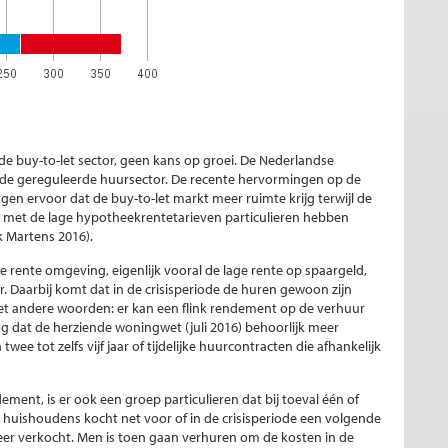
de buy-to-let sector, geen kans op groei. De Nederlandse
de gereguleerde huursector. De recente hervormingen op de
 ervoor dat de buy-to-let markt meer ruimte krijg terwijl de
 met de lage hypotheekrentetarieven particulieren hebben
 Martens 2016).
 rente omgeving, eigenlijk vooral de lage rente op spaargeld,
r. Daarbij komt dat in de crisisperiode de huren gewoon zijn
 Met andere woorden: er kan een flink rendement op de verhuur
dat de herziende woningwet (juli 2016) behoorlijk meer
ee tot zelfs vijf jaar of tijdelijke huurcontracten die afhankelijk
dement, is er ook een groep particulieren dat bij toeval één of
huishoudens kocht net voor of in de crisisperiode een volgende
er verkocht. Men is toen gaan verhuren om de kosten in de