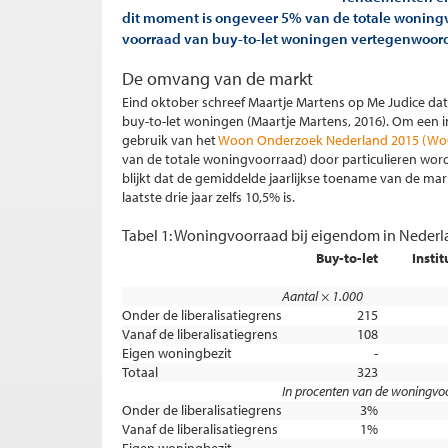
dit moment is ongeveer 5% van de totale woning
voorraad van buy-to-let woningen vertegenwoordi
De omvang van de markt
Eind oktober schreef Maartje Martens op Me Judice da
buy-to-let woningen (Maartje Martens, 2016). Om een 
gebruik van het
Woon Onderzoek Nederland 2015 (Wo
van de totale woningvoorraad) door particulieren wor
blijkt dat de gemiddelde jaarlijkse toename van de m
laatste drie jaar zelfs 10,5% is.
Tabel 1: Woningvoorraad bij eigendom in Nederl
Buy-to-let
Instit
Aantal × 1.000
Onder de liberalisatiegrens
215
Vanaf de liberalisatiegrens
108
Eigen woningbezit
-
Totaal
323
In procenten van de woningvo
Onder de liberalisatiegrens
3%
Vanaf de liberalisatiegrens
1%