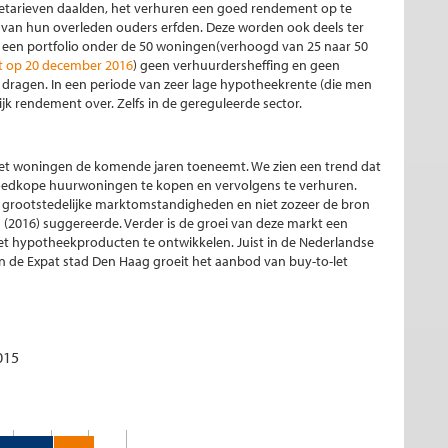
ntetarieven daalden, het verhuren een goed rendement op te
g van hun overleden ouders erfden. Deze worden ook deels ter
 een portfolio onder de 50 woningen(verhoogd van 25 naar 50
op 20 december 2016
) geen verhuurdersheffing en geen
dragen. In een periode van zeer lage hypotheekrente (die men
ijk rendement over. Zelfs in de gereguleerde sector.
-let woningen de komende jaren toeneemt. We zien een trend dat
edkope huurwoningen te kopen en vervolgens te verhuren.
ge grootstedelijke marktomstandigheden en niet zozeer de bron
s (2016) suggereerde. Verder is de groei van deze markt een
t hypotheekproducten te ontwikkelen. Juist in de Nederlandse
de Expat stad Den Haag groeit het aanbod van buy-to-let
015