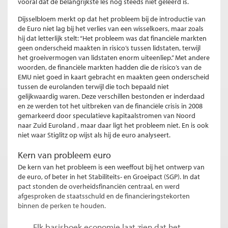
vooral dat de belangrijkste les nog steeds niet geleerd is.
Dijsselbloem merkt op dat het probleem bij de introductie van
de Euro niet lag bij het verlies van een wisselkoers, maar zoals
hij dat letterlijk stelt: “Het probleem was dat financiële markten
geen onderscheid maakten in risico’s tussen lidstaten, terwijl
het groeivermogen van lidstaten enorm uiteenliep.” Met andere
woorden, de financiële markten hadden die de risico’s van de
EMU niet goed in kaart gebracht en maakten geen onderscheid
tussen de eurolanden terwijl die toch bepaald niet
gelijkwaardig waren. Deze verschillen bestonden er inderdaad
en ze werden tot het uitbreken van de financiële crisis in 2008
gemarkeerd door speculatieve kapitaalstromen van Noord
naar Zuid Euroland , maar daar ligt het probleem niet. En is ook
niet waar Stiglitz op wijst als hij de euro analyseert.
Kern van probleem euro
De kern van het probleem is een weeffout bij het ontwerp van
de euro, of beter in het Stabiliteits- en Groeipact (SGP). In dat
pact stonden de overheidsfinanciën centraal, en werd
afgesproken de staatsschuld en de financieringstekorten
binnen de perken te houden.
Elk basisboek economie laat zien dat het