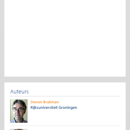
Te citeren als
Steven Brakman, Harry Garretsen, “De minister van financiën begrijpt het
nog steeds niet”,
Me Judice
, 18 oktober 2016.
Copyright
De titel en eerste zinnen van dit artikel mogen zonder toestemming
worden overgenomen met de bronvermelding
Me Judice
en, indien
online, een link naar het artikel. Volledige overname is slechts beperkt
toegestaan. Voor meer informatie, zie onze
copyright richtlijnen
.
Afbeelding
bron: Rijksoverheid,
Dijsselbloem legt 6 mythes over de euro uit
, Utrecht.
Auteurs
Steven Brakman
Rijksuniversiteit Groningen