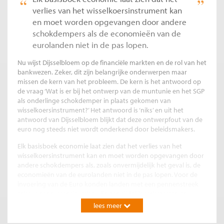
verlies van het wisselkoersinstrument kan
en moet worden opgevangen door andere
schokdempers als de economieën van de
eurolanden niet in de pas lopen.
Nu wijst Dijsselbloem op de financiële markten en de rol van het
bankwezen. Zeker, dit zijn belangrijke onderwerpen maar
missen de kern van het probleem. De kern is het antwoord op
de vraag ‘Wat is er bij het ontwerp van de muntunie en het SGP
als onderlinge schokdemper in plaats gekomen van
wisselkoersinstrument?’ Het antwoord is ‘niks’ en uit het
antwoord van Dijsselbloem blijkt dat deze ontwerpfout van de
euro nog steeds niet wordt onderkend door beleidsmakers.
Elk basisboek economie laat zien dat het verlies van het
wisselkoersinstrument kan en moet worden opgevangen door
andere schokdempers als, zoals onvermijdelijk het geval is, de
economieën van de eurolanden niet in de pas lopen. Voor de
invoering van de Euro konden landen met een pennenstreek
scheve concurrentieverhoudingen tijdelijk rechtzetten en
compenseren. Was een land te duur geworden dan kon de
lees meer
munt devalueren. Dat dit overigens niet altijd goed ging was
een van de redenen de Euro in te voeren.