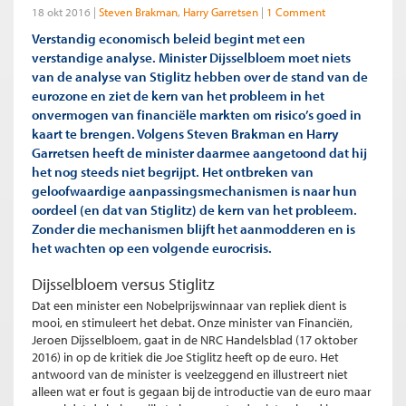
18 okt 2016
Steven Brakman
Harry Garretsen
1 Comment
Verstandig economisch beleid begint met een
verstandige analyse. Minister Dijsselbloem moet niets
van de analyse van Stiglitz hebben over de stand van de
eurozone en ziet de kern van het probleem in het
onvermogen van financiële markten om risico’s goed in
kaart te brengen. Volgens Steven Brakman en Harry
Garretsen heeft de minister daarmee aangetoond dat hij
het nog steeds niet begrijpt. Het ontbreken van
geloofwaardige aanpassingsmechanismen is naar hun
oordeel (en dat van Stiglitz) de kern van het probleem.
Zonder die mechanismen blijft het aanmodderen en is
het wachten op een volgende eurocrisis.
Dijsselbloem versus Stiglitz
Dat een minister een Nobelprijswinnaar van repliek dient is
mooi, en stimuleert het debat. Onze minister van Financiën,
Jeroen Dijsselbloem, gaat in de NRC Handelsblad (17 oktober
2016) in op de kritiek die Joe Stiglitz heeft op de euro. Het
antwoord van de minister is veelzeggend en illustreert niet
alleen wat er fout is gegaan bij de introductie van de euro maar