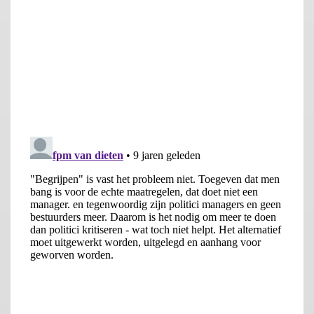
Denk na over andere aanpassingsmechanismen
De keus die Stiglitz en samen met hem veel economen de
beleidsmakers voor houden is simpel; denk na over
vervangende mechanismen voor het verlies van het
wisselkoersinstrument die nu eenmaal onafwendbaar de
keerzijde is van het invoeren van de euro inclusief de
mogelijkheid van ‘meer Europa’. Is dit niet haalbaar waarschuw
de burgers dan dat het slechts een kwestie van tijd is tot de
volgende eurocrisis uitbreekt. Het voortdurend hameren op
zaken als het financieringstekort, staatsschuld, en de stabiliteit
van financiële markten en bankwezen gaat geheel voorbij aan
het kernprobleem dat landen als Duitsland en Griekenland niet
geschikt zijn om samen deel uit te maken van een muntunie.
Dat kan alleen als er voldoende onderlinge
aanpassingsmechanismen zijn om die verschillen op te vangen.
Gezien het ontbreken van deze mechanismen zijn de zorgen
van Stiglitz tot nader order serieuzer te nemen dan de zonnige
euroberichten van Dijsselbloem.
Referenties:
Dijsselbloem, J., 2016,
Zorgen genoeg. maar de euro blijft
, NRC
Handelsblad, 17 oktober 2016.