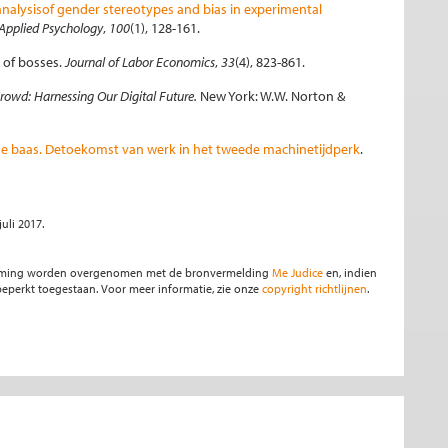
nalysisof gender stereotypes and bias in experimental
 Applied Psychology
,
100
(1), 128-161.
ue of bosses.
Journal of Labor Economics
,
33
(4), 823-861.
rowd: Harnessing Our Digital Future.
New York: W.W. Norton &
de baas. Detoekomst van werk in het tweede machinetijdperk
.
 juli 2017.
stemming worden overgenomen met de bronvermelding
Me Judice
en, indien
s beperkt toegestaan. Voor meer informatie, zie onze
copyright richtlijnen
.