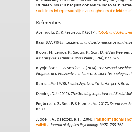
studeren, maar is het juist ook aan te raden te investe
sociale en interpersoonlijke vaardigheden die leiders e
Referenties:
Acemoglu, D., & Restrepo, P. (2017).
Robots and Jobs: Evi
Bass, B.M. (1985).
Leadership and performance beyond expe
Bloom, N., Lemos, R., Sadun, R., Scur, D., & Van Reene
the European Economic Association
,
12
(4), 835-876.
Brynjolfsson, E. & McAfee, A. (2014).
The Second Machine 
Progress, and Prosperity in a Time of Brilliant Technologies
.
Burns, J.M. (1978).
Leadership
. New York: Harper & Row.
Deming, D.J. (2015).
The Growing Importance of Social Skil
Engbersen, G., Snel, E. & Kremer, M. (2017).
De val van de
nr. 37.
Judge, T. A., & Piccolo, R. F. (2004).
Transformational andtr
validity
.
Journal of Applied Psychology
,
89
(5), 755-768.