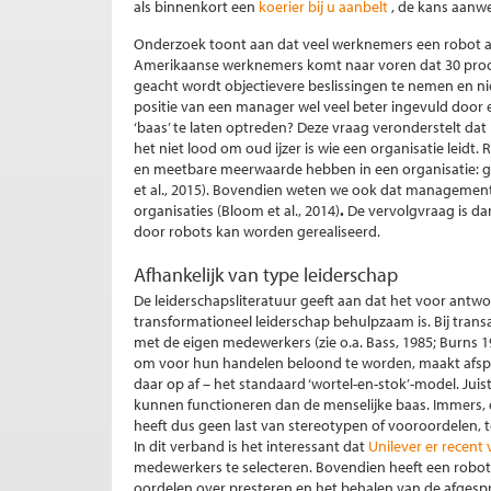
als binnenkort een
koerier bij u aanbelt
, de kans aanwe
Onderzoek toont aan dat veel werknemers een robot als
Amerikaanse werknemers komt naar voren dat 30 proce
geacht wordt objectievere beslissingen te nemen en ni
positie van een manager wel veel beter ingevuld door 
‘baas’ te laten optreden? Deze vraag veronderstelt d
het niet lood om oud ijzer is wie een organisatie leidt
en meetbare meerwaarde hebben in een organisatie: go
et al., 2015). Bovendien weten we ook dat managementp
organisaties (Bloom et al., 2014)
.
De vervolgvraag is da
door robots kan worden gerealiseerd.
Afhankelijk van type leiderschap
De leiderschapsliteratuur geeft aan dat het voor antw
transformationeel leiderschap behulpzaam is. Bij trans
met de eigen medewerkers (zie o.a. Bass, 1985; Burns 
om voor hun handelen beloond te worden, maakt afsp
daar op af – het standaard ‘wortel-en-stok’-model. Jui
kunnen functioneren dan de menselijke baas. Immers, ee
heeft dus geen last van stereotypen of vooroordelen, terw
In dit verband is het interessant dat
Unilever er recent
medewerkers te selecteren. Bovendien heeft een robot al
oordelen over presteren en het behalen van de afgesp