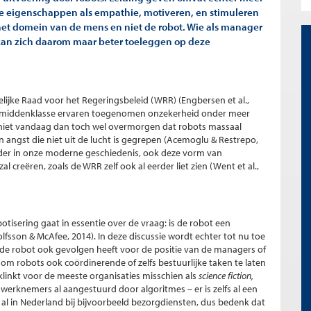
e eigenschappen als empathie, motiveren, en stimuleren
het domein van de mens en niet de robot. Wie als manager
kan zich daarom maar beter toeleggen op deze
lijke Raad voor het Regeringsbeleid (WRR) (Engbersen et al.,
or middenklasse ervaren toegenomen onzekerheid onder meer
 niet vandaag dan toch wel overmorgen dat robots massaal
angst die niet uit de lucht is gegrepen (Acemoglu & Restrepo,
erder in onze moderne geschiedenis, ook deze vorm van
reëren, zoals de WRR zelf ook al eerder liet zien (Went et al.,
tisering gaat in essentie over de vraag: is de robot een
lfsson & McAfee, 2014). In deze discussie wordt echter tot nu toe
 de robot ook gevolgen heeft voor de positie van de managers of
om robots ook coördinerende of zelfs bestuurlijke taken te laten
linkt voor de meeste organisaties misschien als
science fiction,
werknemers al aangestuurd door algoritmes – er is zelfs al een
k al in Nederland bij bijvoorbeeld bezorgdiensten, dus bedenk dat