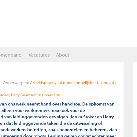
omenpanel
Vacatures
About
Onderwerpen:
Arbeidsmarkt
Inkomensongelijkheid
Innovatie
Stoker
Harry Garretsen
0 Comments
 van ons werk neemt hand over hand toe. De opkomst van
et alleen voor werknemers maar ook voor de
d van leidinggevenden gevolgen. Janka Stoker en Harry
en dat leidinggevende taken die de uitwisseling of
 medewerkers betreffen, zoals beoordelen en beheren, zich
 uitvoering door robots. Leiding geven omvat echter meer