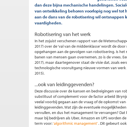
dan deze bijna mechanische handelingen. Social
van ontwikkeling behoren voorlopig nog wel tot 
aan de dans van de robotisering wil ontsnappen 
vaardigheden.
Robotisering van het werk
In het zojuist verschenen rapport van de Wetenschappe
2017) over de ‘val van de middenklasse’ wordt de do
opgehangen aan de gevolgen van robotisering. Is het
banen van mensen gaan overnemen, zo is de vrees. Een 
2017), maar daartegenover staat de visie dat, zoals e
technologische vooruitgang nieuwe vormen van werk zal c
2015).
...ook van leidinggevenden?
Deze discussie over de kansen en bedreigingen van robo
substituut of complement voor de factor arbeid (Brynjo
veelal voorbij gegaan aan de vraag of de opkomst van
leidinggevenden. Wat zijn de eventuele mogelijkheden 
vervullen, en dus het management te vervangen? Dat k
maar bij bedrijven als Uber, Amazon en UPS worden de 
term voor:
‘algorithmic management’
. Dit gebeurt oo