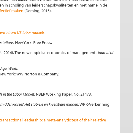
ren in scholing van leiderschapskwaliteiten en met name in de
ffectief maken
(Deming, 2015).
dence from US labor markets
ctations.
New York: Free Press.
n, J. (2014). The new empirical economics of management.
Journal of
Age: Work,
 New York: WW Norton & Company.
ls in the Labor Market
. NBER Working Paper, No. 21473.
 middenklasse? Het stabiele en kwetsbare midden.
WRR-Verkenning
ansactional leadership: a meta-analytic test of their relative