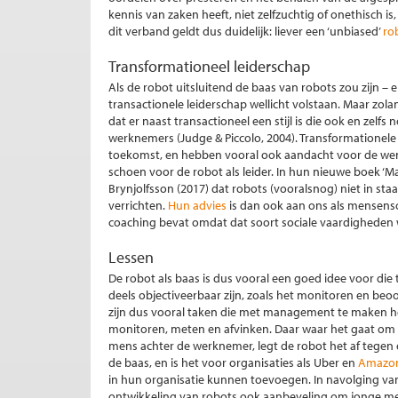
kennis van zaken heeft, niet zelfzuchtig of onethisch is
dit verband geldt dus duidelijk: liever een ‘unbiased’
ro
Transformationeel leiderschap
Als de robot uitsluitend de baas van robots zou zijn – 
transactionele leiderschap wellicht volstaan. Maar z
dat er naast transactioneel een stijl is die ook en zel
werknemers (Judge & Piccolo, 2004). Transformationele
toekomst, en hebben vooral ook aandacht voor de wen
schoen voor de robot als leider. In hun nieuwe boek ‘
Brynjolfsson (2017) dat robots (vooralsnog) niet in staa
verrichten.
Hun advies
is dan ook aan ons als mensenso
coaching bevat omdat dat soort sociale vaardigheden wa
Lessen
De robot als baas is dus vooral een goed idee voor di
deels objectiveerbaar zijn, zoals het monitoren en beo
zijn dus vooral taken die met management te maken 
monitoren, meten en afvinken. Daar waar het gaat om 
mens achter de werknemer, legt de robot het af tegen e
de baas, en is het voor organisaties als Uber en
Amazo
in hun organisatie kunnen toevoegen. In navolging van
ontwikkeling van robots ook aanbeveling om jonge mens