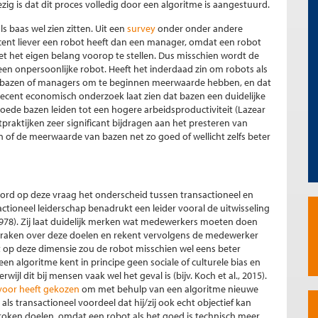
zig is dat dit proces volledig door een algoritme is aangestuurd.
 baas wel zien zitten. Uit een
survey
onder onder andere
nt liever een robot heeft dan een manager, omdat een robot
et het eigen belang voorop te stellen. Dus misschien wordt de
een onpersoonlijke robot. Heeft het inderdaad zin om robots als
at bazen of managers om te beginnen meerwaarde hebben, en dat
. Recent economisch onderzoek laat zien dat bazen een duidelijke
ede bazen leiden tot een hogere arbeidsproductiviteit (Lazear
raktijken zeer significant bijdragen aan het presteren van
n of de meerwaarde van bazen net zo goed of wellicht zelfs beter
oord op deze vraag het onderscheid tussen transactioneel en
actioneel leiderschap benadrukt een leider vooral de uitwisseling
1978). Zij laat duidelijk merken wat medewerkers moeten doen
raken over deze doelen en rekent vervolgens de medewerker
st op deze dimensie zou de robot misschien wel eens beter
n algoritme kent in principe geen sociale of culturele bias en
ijl dit bij mensen vaak wel het geval is (bijv. Koch et al., 2015).
 voor heeft gekozen
om met behulp van een algoritme nieuwe
s transactioneel voordeel dat hij/zij ook echt objectief kan
roken doelen, omdat een robot als het goed is technisch meer