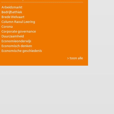
Arbeidsmarkt
Bedrijfsethiek
Brede Welvaart
Column Raoul Leering
Corona
Corporate governance
Duurzaamheid
Economieonderwijs
Economisch denken
Economische geschiedenis
Energie
> toon alle
Europese integratie
Filosofie en economie
Financiële markten
Gezondheidszorg
Globalisering
Inkomensongelijkheid
Innovatie
Internationale handel
Jubileumreeks Me Judice
Kunst en cultuur
Landbouw
Macro-economische politiek