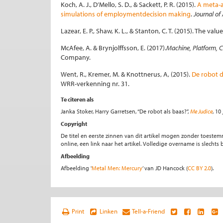
Koch, A. J., D’Mello, S. D., & Sackett, P. R. (2015).
A meta-a
simulations of employmentdecision making
.
Journal of
Lazear, E. P., Shaw, K. L., & Stanton, C. T. (2015). The val
McAfee, A. & Brynjolffsson, E. (2017).
Machine, Platform, C
Company.
Went, R., Kremer, M. & Knottnerus, A, (2015).
De robot 
WRR-verkenning nr. 31.
Te citeren als
Janka Stoker, Harry Garretsen, “De robot als baas?”,
Me Judice
, 10
Copyright
De titel en eerste zinnen van dit artikel mogen zonder toe
online, een link naar het artikel. Volledige overname is slecht
Afbeelding
Afbeelding '
Metal Men: Mercury
’ van JD Hancock (
CC BY 2.0
).
Print
Linken
Tell-a-Friend