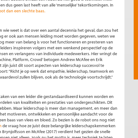
, en dus geen last heeft van alle ‘menselijke’ tekortkomingen. In
bot dan een slechte baas.
en wie weet is dat over een aantal decennia het geval, dan zou het
olang er ook aan mensen leiding moet worden gegeven, weten we
fs nog meer van belang is voor het functioneren en presteren van
 leiders inspireren volgers met een wenkend perspectief op de
sen en verlangens van individuele medewerkers. Hier wringt de
Machine, Platform, Crowd’ betogen Andrew McAfee en Erik
t zijn juist dit soort aspecten van leiderschap succesvol te
ort: “Richt je op werk dat empathie, leiderschap, teamwork en
ardevol zullen blijven, ook als de technologie voortschrijdt.”
e taken van een leider die gestandaardiseerd kunnen worden en
ordelen van kwaliteiten en prestaties van ondergeschikten. Dit
hebben. Maar leiderschap is meer dan management, en meer dan
het motiveren, ontwikkelen en persoonlijke aandacht voor de
en baas van vlees en bloed. Zo bezien is de robot ons nog niet
n
de vraag hoe ze juist deze belangrijke leiderschapskenmerken
 Brynjolfsson en McAfee (2017) verdient het gezien de snelle
en niet alleen, zoals nu het motto is, meer techniek te laten