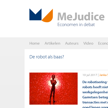
Home
Artikelen
Auteurs
Video
Econ
De robot als baas?
10 jul 2017
Janka 
De robotisering
robots heeft ni
werkgelegenhei
Garretsen betog
transacties met
goed lenen voor