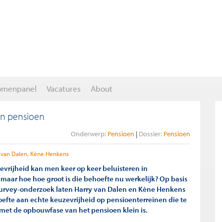
omenpanel
Vacatures
About
in pensioen
Onderwerp:
Pensioen
Dossier:
Pensioen
 van Dalen
Kène Henkens
evrijheid kan men keer op keer beluisteren in
 maar hoe hoe groot is die behoefte nu werkelijk? Op basis
urvey-onderzoek laten Harry van Dalen en Kène Henkens
oefte aan echte keuzevrijheid op pensioenterreinen die te
et de opbouwfase van het pensioen klein is.