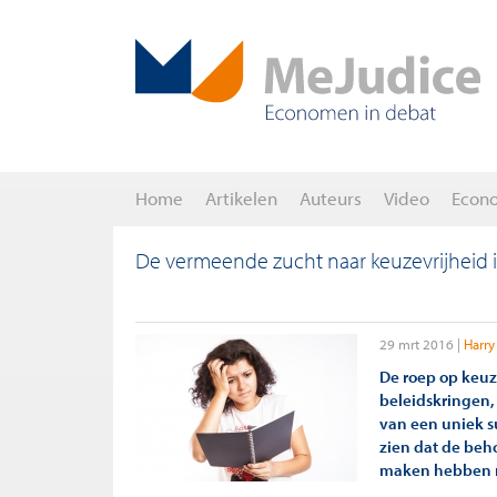
Home
Artikelen
Auteurs
Video
Econ
De vermeende zucht naar keuzevrijheid 
29 mrt 2016
Harry
De roep op keuz
beleidskringen,
van een uniek s
zien dat de beh
maken hebben m