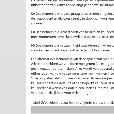
uitbesteden van keuzes onbelangrijk dan wel neutraal
(2) Deelnemers die keuzes graag uitbesteden en geen w
de respondenten die consistent zijn door een voorkeur
spreken.
(3) Deelnemers die uitbesteden van keuzes én keuzevri
meetmomenten zowel keuzevrijheid als het uitbesteden 
(4) Deelnemers die keuzevrijheid waarderen en willen 
voor keuzevrijheid boven uitbesteden uit te spreken.
Een alternatieve benaming van deze typen zou men oo
Allereerst hebben we van doen met groep (2), een groep 
geen keuzes hoeft te maken. Alles wordt van bovenaf g
uitbesteden van die keuze wenst zou men kunnen interp
‘libertair paternalistisch: men wil zowel de keuzevrijhe
keuzearchitect via defaults of een beperkt keuzepalet i
keuzevrijheid wenst valt dan in een libertair-regime. D
verantwoordelijkheid voor willen dragen.
Tabel 2: Voorkeur voor keuzevrijheid dan wel ui