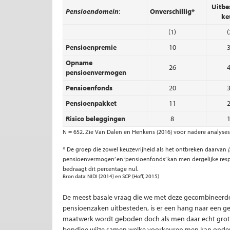
Uitbe
Pensioendomein
:
Onverschillig*
ke
(1)
(
Pensioenpremie
10
Opname
26
pensioenvermogen
Pensioenfonds
20
Pensioenpakket
11
Risico beleggingen
8
N = 652. Zie Van Dalen en Henkens (2016) voor nadere analyses
* De groep die zowel keuzevrijheid als het ontbreken daarvan
pensioenvermogen’ en ‘pensioenfonds’ kan men dergelijke res
bedraagt dit percentage nul.
Bron data: NIDI (2014) en SCP (Hoff, 2015)
De meest basale vraag die we met deze gecombineerde
pensioenzaken uitbesteden, is er een hang naar een g
maatwerk wordt geboden doch als men daar echt grote 
bondige wijze samen welke voorkeuren men kan onde