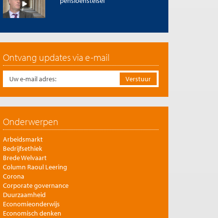
pensioenstelsel
Ontvang updates via e-mail
Onderwerpen
Arbeidsmarkt
Bedrijfsethiek
Brede Welvaart
Column Raoul Leering
Corona
Corporate governance
Duurzaamheid
Economieonderwijs
Economisch denken