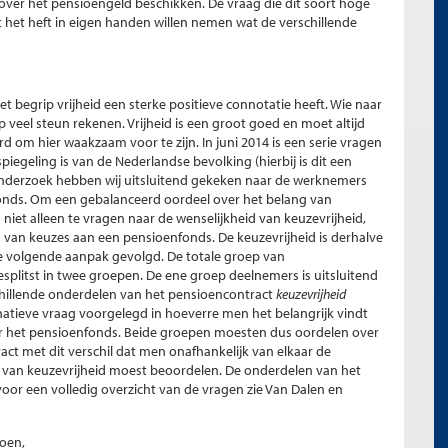
over het pensioengeld beschikken. De vraag die dit soort hoge
 het heft in eigen handen willen nemen wat de verschillende
et begrip vrijheid een sterke positieve connotatie heeft. Wie naar
p veel steun rekenen. Vrijheid is een groot goed en moet altijd
 om hier waakzaam voor te zijn. In juni 2014 is een serie vragen
iegeling is van de Nederlandse bevolking (hierbij is dit een
 onderzoek hebben wij uitsluitend gekeken naar de werknemers
nds. Om een gebalanceerd oordeel over het belang van
iet alleen te vragen naar de wenselijkheid van keuzevrijheid,
 van keuzes aan een pensioenfonds. De keuzevrijheid is derhalve
de volgende aanpak gevolgd. De totale groep van
splitst in twee groepen. De ene groep deelnemers is uitsluitend
chillende onderdelen van het pensioencontract
keuzevrijheid
rnatieve vraag voorgelegd in hoeverre men het belangrijk vindt
 het pensioenfonds. Beide groepen moesten dus oordelen over
ct met dit verschil dat men onafhankelijk van elkaar de
n van keuzevrijheid moest beoordelen. De onderdelen van het
v
oor een volledig overzicht van de vragen zie Van Dalen en
ioen,