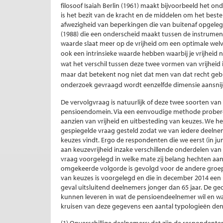
filosoof Isaiah Berlin (1961) maakt bijvoorbeeld het ond
is het bezit van de kracht en de middelen om het beste u
afwezigheid van beperkingen die van buitenaf opgeleg
(1988) die een onderscheid maakt tussen de instrument
waarde slaat meer op de vrijheid om een optimale welv
ook een intrinsieke waarde hebben waarbij je vrijheid 
wat het verschil tussen deze twee vormen van vrijheid 
maar dat betekent nog niet dat men van dat recht gebrui
onderzoek gevraagd wordt eenzelfde dimensie aansnij
De vervolgvraag is natuurlijk of deze twee soorten van
pensioendomein. Via een eenvoudige methode proberen
aanzien van vrijheid en uitbesteding van keuzes. We he
gespiegelde vraag gesteld zodat we van iedere deelne
keuzes vindt. Ergo de respondenten die we eerst (in j
aan keuzevrijheid inzake verschillende onderdelen van h
vraag voorgelegd in welke mate zij belang hechten aa
omgekeerde volgorde is gevolgd voor de andere groep 
van keuzes is voorgelegd en die in december 2014 een u
geval uitsluitend deelnemers jonger dan 65 jaar. De ge
kunnen leveren in wat de pensioendeelnemer wil en wat 
kruisen van deze gegevens een aantal typologieën den
(1) Onverschillige deelnemers: dat zijn de respondent