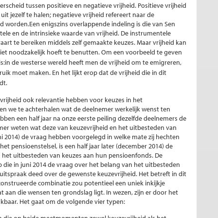
erscheid tussen positieve en negatieve vrijheid. Positieve vrijheid
it jezelf te halen; negatieve vrijheid refereert naar de
d worden.Een enigszins overlappende indeling is die van Sen
ele en de intrinsieke waarde van vrijheid. De instrumentele
aart te bereiken middels zelf gemaakte keuzes. Maar vrijheid kan
niet noodzakelijk hoeft te benutten.
Om een voorbeeld te geven
is:in de westerse wereld heeft men de vrijheid om te emigreren,
k moet maken. En het lijkt erop dat de vrijheid die in dit
dt.
 vrijheid ook relevantie hebben voor keuzes in het
 we te achterhalen wat de deelnemer werkelijk wenst ten
bben een half jaar na onze eerste peiling dezelfde deelnemers de
mer weten wat deze van keuzevrijheid en het uitbesteden van
uni 2014) de vraag hebben voorgelegd in welke mate zij hechten
et pensioenstelsel, is een half jaar later (december 2014) de
n het uitbesteden van keuzes aan hun pensioenfonds. De
die in juni 2014 de vraag over het belang van het uitbesteden
itspraak deed over de gewenste keuzevrijheid. Het betreft in dit
construeerde combinatie zou potentieel een uniek inkijkje
aan die wensen ten grondslag ligt. In wezen, zijn er door het
kbaar. Het gaat om de volgende vier typen:
en die op beide meetmomenten zowel keuzevrijheid als het