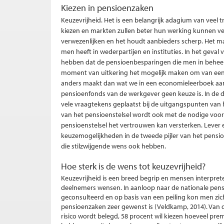
Kiezen in pensioenzaken
Keuzevrijheid. Het is een belangrijk adagium van veel 
kiezen en markten zullen beter hun werking kunnen ver
verwezenlijken en het houdt aanbieders scherp. Het 
men heeft in wederpartijen en instituties. In het gev
hebben dat de pensioenbesparingen die men in beheer 
moment van uitkering het mogelijk maken om van een r
anders maakt dan wat we in een economieleerboek aantre
pensioenfonds van de werkgever geen keuze is. In de d
vele vraagtekens geplaatst bij de uitgangspunten van 
van het pensioenstelsel wordt ook met de nodige voorz
pensioenstelsel het vertrouwen kan versterken. Lever 
keuzemogelijkheden in de tweede pijler van het pensio
die stilzwijgende wens ook hebben.
Hoe sterk is de wens tot keuzevrijheid?
Keuzevrijheid is een breed begrip en mensen interpret
deelnemers wensen. In aanloop naar de nationale pens
geconsulteerd en op basis van een peiling kon men zich
pensioenzaken zeer gewenst is (Veldkamp, 2014). Van 
risico wordt belegd, 58 procent wil kiezen hoeveel pre