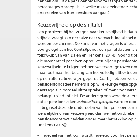
hebben om uit de pensioenregeling te stappen en zelf 
percentages oproept is: in welke mate deelnemers echt
onderdelen van hun pensioen aangaat?
Keuzevrijheid op de snijtafel
Een probleem bij het vragen naar keuzevrijheid is dat h
vrijheid vraagt kan derhalve naar verwachting al snel o
worden beschermd. De kunst van het vragen is uiteraard
voorgelegd aan het CentERpanel, een panel dat een afsp
follow-up van Van Dalen en Henkens (2014)). Voor dit
die momenteel pensioen opbouwen bij een pensioenfo
keuzevrijheid te krijgen hebben we ervoor gekozen om n
maar ook naar het belang van het volledig uitbesteden
op een alternatieve wijze gepeild. Daarbij hebben we 
pensioenfondsdeelnemers is op willekeurige wijze opge
gevraagd zijn oordeel uit te spreken of men voor vers
belangrijk vindt of niet. De andere groep werd de alte
dat er pensioenzaken
automatisch geregeld
worden door
in beginsel dezelfde onderdelen van het pensioencontra
wenselijkheid van keuzevrijheid dan wel het ontbreke
pensioencontract hadden onder meer betrekking op (
Henkens (2015))
:
hoeveel van het loon wordt ingelegd voor het pens