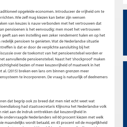
traditioneel opgeleide economen. Introduceer de vrijheid om te
richten. Wie zelf mag kiezen kan beter zijn wensen
maken van keuzes is nauw verbonden met het vertrouwen dat
al van pensioenen is het eenvoudig: men moet het vertrouwen
geeft aan een instelling een zeker rendement halen en op het
edelijk pensioen te genieten. Wat de Nederlandse situatie
ffen is dat er door de verplichte aansluiting bij het
iscussie over de toekomst van het pensioenstelsel worden er
het aanvullende pensioenstelsel. Naast het ‘shockproof’ maken
ichtigheid bezien of meer keuzevrijheid of maatwerk in het
et al. (2015) breken een lans om binnen grenzen meer
ensysteem te incorporeren. De vraag is natuurlijk of deelnemers
eren dat begrip ook zo breed dat men niet echt weet wat
ioendialoog had staatssecretaris Klijnsma het Nederlandse volk
 niet aan de indruk onttrekken dat keuzevrijheid in
de ondervraagde Nederlanders wil 60 procent kiezen met welk
mie maandelijks wordt betaald, en 45 procent wil de mogelijkheid