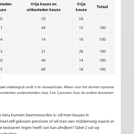
steden
Vrije keuze en
Vrije
Totaal
uze
uitbesteden keuze
keuze
2)
(3)
(4)
31
44
15
100
44
14
16
100
33
21
26
100
26
49
14
100
15
60
18
100
.
(zeer) onbelangrijk
vindt is te verwaarlozen. Alleen voor het domein ‘opname
pondenten onderscheiden: resp. 3 en 2 procent. Voor de andere domeinen
 data kunnen beantwoorden is: wil men keuzes in
eheel zelf gekozen pensioen of wil men een middenweg waarin er
bezwaren tegen heeft van kan afwijken? Tabel 2 vat op
rscheiden.