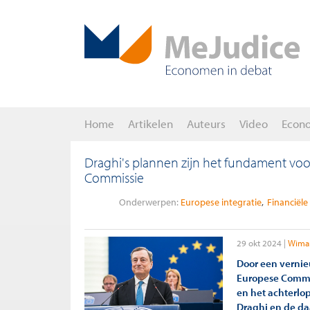
Home
Artikelen
Auteurs
Video
Econ
Draghi's plannen zijn het fundament voo
Commissie
Onderwerpen:
Europese integratie
Financiël
29 okt 2024
Wimar
Door een vernie
Europese Commis
en het achterlo
Draghi en de da