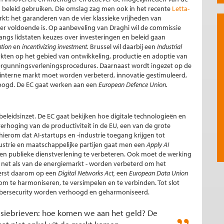
 beleid gebruiken. Die omslag zag men ook in het recente
Letta-
t: het garanderen van de vier klassieke vrijheden van
nger voldoende is. Op aanbeveling van Draghi wil de commissie
angs lidstaten keuzes over investeringen en beleid gaan
ation
en
incentivizing investment.
Brussel wil daarbij een
Industrial
ten op het gebied van ontwikkeling, productie en adoptie van
 vergunningsverleningsprocedures. Daarnaast wordt ingezet op de
e interne markt moet worden verbeterd, innovatie gestimuleerd,
hoogd. De EC gaat werken aan een
European Defence Union.
 beleidsinzet. De EC gaat bekijken hoe digitale technologieën en
erhoging van de productiviteit in de EU, een van de grote
 hierom dat AI-startups en -industrie toegang krijgen tot
ustrie en maatschappelijke partijen gaat men een
Apply AI
e en publieke dienstverlening te verbeteren. Ook moet de werking
- net als van de energiemarkt - worden verbeterd om het
erst daarom op een
Digital Networks Act,
een
European Data Union
 om te harmoniseren, te versimpelen en te verbinden. Tot slot
ybersecurity worden verhoogd en geharmoniseerd.
issiebrieven: hoe komen we aan het geld? De