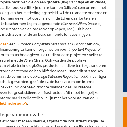
opese bedrijven die op een grotere (slagkrachtige en efficiënte)
ons
die noodzakelijk zijn om te kunnen (blijven) concurreren met
kking van het mededingingsbeleid, wil de EC andere onderdelen
e kunnen geven tot opschaling in de EU en daarbuiten, en
iger te beschermen tegen zogenoemde
killer acquisitions
(waarbij
oncurrenten van de toekomst opkopen, red.). Dit is een
we machtsvormende en beschermende functies krijgen.
ndsen
een
European Competitiveness Fund (ECF)
oprichten om,
 financiering te kunnen organiseren voor
Important Projects of
oren en technologieën. De EU dient deze projecten sneller te
 strijd met de VS en China. Ook worden de publieke
an vitale technologieën, producten en diensten te garanderen
ctoren en technologieën blijft doorgaan. Naast dit strategisch
 gaat de commissie de
Foreign Subsidies Regulation (FSR)
krachtiger
racht is geworden,
geeft de EC de handvatten om interne
 pakken, bijvoorbeeld door te dwingen gesubsidieerde
en tot gesubsidieerde infrastructuur. Dit moet het gelijke
erne markt veiligstellen, in lijn met het voorstel van de EC
ektrische auto’s
.
tegie voor innovatie
tietijdperk met een nieuwe, afgestemde industriestrategie. De
n innoveren, én krachtiger en actiever de mogelijkheden van de