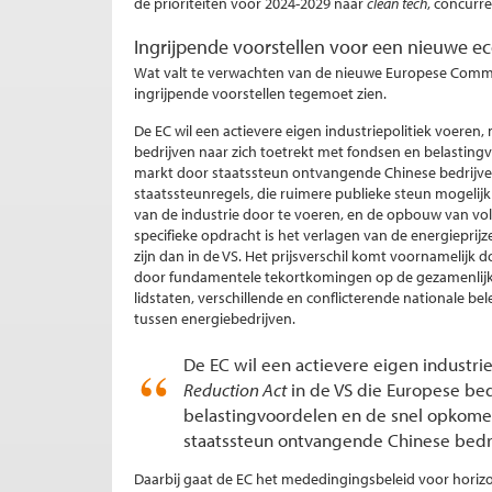
de prioriteiten voor 2024-2029 naar
clean tech
, concurre
Ingrijpende voorstellen voor een nieuwe 
Wat valt te verwachten van de nieuwe Europese Commi
ingrijpende voorstellen tegemoet zien.
De EC wil een actievere eigen industriepolitiek voeren,
bedrijven naar zich toetrekt met fondsen en belastin
markt door staatssteun ontvangende Chinese bedrijve
staatssteunregels, die ruimere publieke steun mogelijk
van de industrie door te voeren, en de opbouw van vo
specifieke opdracht is het verlagen van de energieprijz
zijn dan in de VS. Het prijsverschil komt voornamelijk
door fundamentele tekortkomingen op de gezamenlijke
lidstaten, verschillende en conflicterende nationale b
tussen energiebedrijven.
De EC wil een actievere eigen industri
Reduction Act
in de VS die Europese bed
belastingvoordelen en de snel opkome
staatssteun ontvangende Chinese bedr
Daarbij gaat de EC het mededingingsbeleid voor horizon