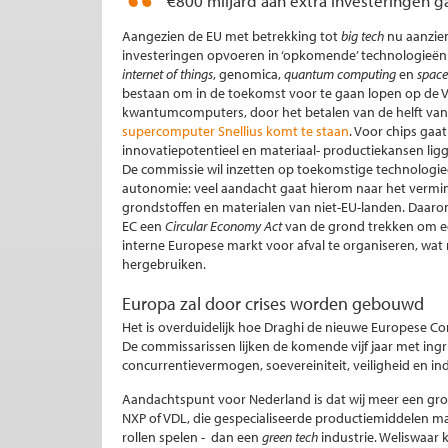
€800 miljard aan extra investeringen g
Aangezien de EU met betrekking tot
big tech
nu aanzien
investeringen opvoeren in ‘opkomende’ technologieën
internet of things
, genomica,
quantum computing
en
space
bestaan om in de toekomst voor te gaan lopen op de VS
kwantumcomputers, door het betalen van de helft van
supercomputer Snellius komt te staan
. Voor chips gaa
innovatiepotentieel en materiaal- productiekansen lig
De commissie wil inzetten op toekomstige technologi
autonomie: veel aandacht gaat hierom naar het vermin
grondstoffen en materialen van niet-EU-landen. Daar
EC een
Circular Economy Act
van de grond trekken om ee
interne Europese markt voor afval te organiseren, wat
hergebruiken.
Europa zal door crises worden gebouwd
Het is overduidelijk hoe Draghi de nieuwe Europese Co
De commissarissen lijken de komende vijf jaar met in
concurrentievermogen, soevereiniteit, veiligheid en ind
Aandachtspunt voor Nederland is dat wij meer een gr
NXP of VDL, die gespecialiseerde productiemiddelen ma
rollen spelen - dan een
green tech
industrie. Weliswaar