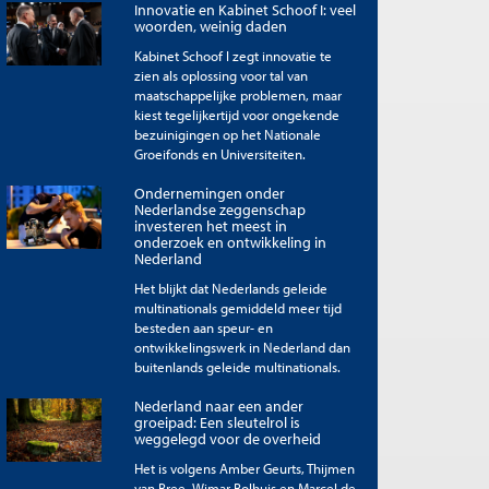
Innovatie en Kabinet Schoof I: veel
woorden, weinig daden
Kabinet Schoof I zegt innovatie te
zien als oplossing voor tal van
maatschappelijke problemen, maar
kiest tegelijkertijd voor ongekende
bezuinigingen op het Nationale
Groeifonds en Universiteiten.
Ondernemingen onder
Nederlandse zeggenschap
investeren het meest in
onderzoek en ontwikkeling in
Nederland
Het blijkt dat Nederlands geleide
multinationals gemiddeld meer tijd
besteden aan speur- en
ontwikkelingswerk in Nederland dan
buitenlands geleide multinationals.
Nederland naar een ander
groeipad: Een sleutelrol is
weggelegd voor de overheid
Het is volgens Amber Geurts, Thijmen
van Bree, Wimar Bolhuis en Marcel de