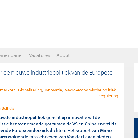
omenpanel
Vacatures
About
r de nieuwe industriepolitiek van de Europese
e markten
Globalisering
Innovatie
Macro-economische politiek
Regulering
 Bolhuis
uwde industriepolitiek gericht op innovatie wil de
sie het toenemende gat tussen de VS en China enerzijds
pende Europa anderzijds dichten. Het rapport van Mario
aropvolgende missiebrieven van Von der Leyen bieden