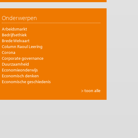
Onderwerpen
Arbeidsmarkt
Bedrijfsethiek
Brede Welvaart
Column Raoul Leering
Corona
Corporate governance
Duurzaamheid
Economieonderwijs
Economisch denken
Economische geschiedenis
Energie
> toon alle
Europese integratie
Filosofie en economie
Financiële markten
Gezondheidszorg
Globalisering
Inkomensongelijkheid
Innovatie
Internationale handel