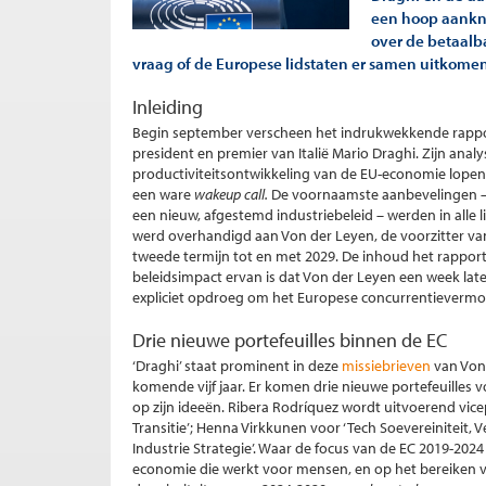
een hoop aankno
over de betaalba
vraag of de Europese lidstaten er samen uitkome
Inleiding
Begin september verscheen het indrukwekkende rappo
president en premier van Italië Mario Draghi. Zijn analy
productiviteitsontwikkeling van de EU-economie lopen
een ware
wakeup call.
De voornaamste aanbevelingen – 
een nieuw, afgestemd industriebeleid – werden in alle
werd overhandigd aan Von der Leyen, de voorzitter va
tweede termijn tot en met 2029. De inhoud het rapport 
beleidsimpact ervan is dat Von der Leyen een week late
expliciet opdroeg om het Europese concurrentievermog
Drie nieuwe portefeuilles binnen de EC
‘Draghi’ staat prominent in deze
missiebrieven
van Von 
komende vijf jaar. Er komen drie nieuwe portefeuilles v
op zijn ideeën. Ribera Rodríquez wordt uitvoerend vic
Transitie’; Henna Virkkunen voor ‘Tech Soevereiniteit, 
Industrie Strategie’. Waar de focus van de EC 2019-2024
economie die werkt voor mensen, en op het bereiken 