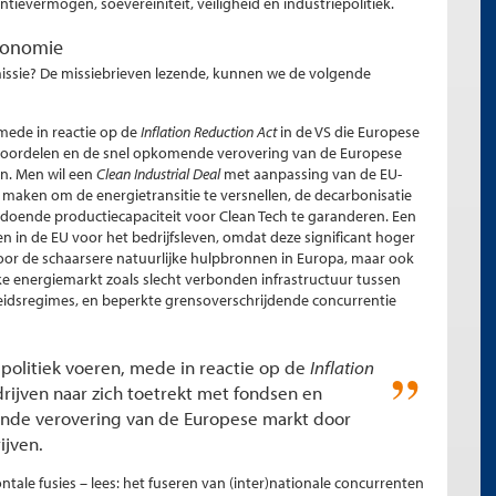
ntievermogen, soevereiniteit, veiligheid en industriepolitiek.
economie
ssie? De missiebrieven lezende, kunnen we de volgende
 mede in reactie op de
Inflation Reduction Act
in de VS die Europese
gvoordelen en de snel opkomende verovering van de Europese
n. Men wil een
Clean Industrial Deal
met aanpassing van de EU-
 maken om de energietransitie te versnellen, de decarbonisatie
ldoende productiecapaciteit voor Clean Tech te garanderen. Een
en in de EU voor het bedrijfsleven, omdat deze significant hoger
 door de schaarsere natuurlijke hulpbronnen in Europa, maar ook
 energiemarkt zoals slecht verbonden infrastructuur tussen
eleidsregimes, en beperkte grensoverschrijdende concurrentie
epolitiek voeren, mede in reactie op de
Inflation
rijven naar zich toetrekt met fondsen en
nde verovering van de Europese markt door
ijven.
tale fusies – lees: het fuseren van (inter)nationale concurrenten