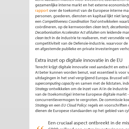
gezamenlijke interne markt en het externe economisch
rapport
over de toekomst van de Europese interne mark
personen, goederen, diensten en kapitaal lijkt niet la
een
Competitiveness Coordination Tool
ontwikkelen waarl
coördineren, op de kernwoorden
clean tech, decarboniz
Decarbonisation Accelerator Act afsluiten
om leidende mark
clean tech
in de industrie te realiseren, met versnelde
competitiviteit van de Defensie-industrie, waarvoor d
en afgestemde publieke en private investeringen ver
Extra inzet op digitale innovatie in de EU
Terecht krijgt digitale innovatie veel aandacht en extra
AI beter kunnen worden benut, wat essentieel is voor v
uitdagingen in het snel vergrijzend Europa. Brussel wil
supercomputing capacity
en samen met de lidstaten, ind
Strategy
ontwikkelen om de inzet van AI in de industri
van de (toekomstige) interne Europese digitale markt 
concurrentievermogen te vergroten. De commissie ko
Strategy
en een
EU Cloud Policy
: regels en voorschriften
dienen de Europese standaarden op het gebied van c
Een cruciaal aspect ontbreekt in de m