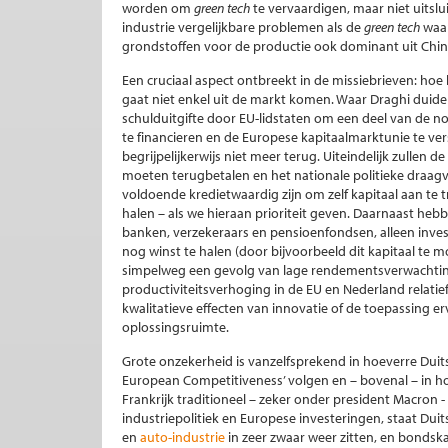
worden om
green tech
te vervaardigen, maar niet uitsl
industrie vergelijkbare problemen als de
green tech
waar
grondstoffen voor de productie ook dominant uit Chin
Een cruciaal aspect ontbreekt in de missiebrieven: hoe
gaat niet enkel uit de markt komen. Waar Draghi duideli
schulduitgifte door EU-lidstaten om een deel van de no
te financieren en de Europese kapitaalmarktunie te vers
begrijpelijkerwijs niet meer terug. Uiteindelijk zullen 
moeten terugbetalen en het nationale politieke draagvl
voldoende kredietwaardig zijn om zelf kapitaal aan te 
halen – als we hieraan prioriteit geven. Daarnaast heb
banken, verzekeraars en pensioenfondsen, alleen inves
nog winst te halen (door bijvoorbeeld dit kapitaal te mo
simpelweg een gevolg van lage rendementsverwachtin
productiviteitsverhoging in de EU en Nederland relatie
kwalitatieve effecten van innovatie of de toepassing e
oplossingsruimte.
Grote onzekerheid is vanzelfsprekend in hoeverre Duitsl
European Competitiveness’ volgen en – bovenal – in ho
Frankrijk traditioneel – zeker onder president Macron 
industriepolitiek en Europese investeringen, staat Duit
en
auto-industrie
in zeer zwaar weer zitten, en bonds