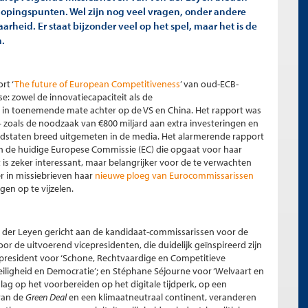
pingspunten. Wel zijn nog veel vragen, onder andere
arheid. Er staat bijzonder veel op het spel, maar het is de
n.
rt ‘
The future of European Competitiveness
’ van oud-ECB-
se: zowel de innovatiecapaciteit als de
 in toenemende mate achter op de VS en China. Het rapport was
zoals de noodzaak van €800 miljard aan extra investeringen en
 lidstaten breed uitgemeten in de media. Het alarmerende rapport
n de huidige Europese Commissie (EC) die opgaat voor haar
is zeker interessant, maar belangrijker voor de te verwachten
r in missiebrieven haar
nieuwe ploeg van Eurocommissarissen
en op te vijzelen.
der Leyen gericht aan de kandidaat-commissarissen voor de
oor de uitvoerend vicepresidenten, die duidelijk geïnspireerd zijn
epresident voor ‘Schone, Rechtvaardige en Competitieve
Veiligheid en Democratie’; en Stéphane Séjourne voor ‘Welvaart en
 lag op het voorbereiden op het digitale tijdperk, op een
van de
Green Deal
en een klimaatneutraal continent, veranderen