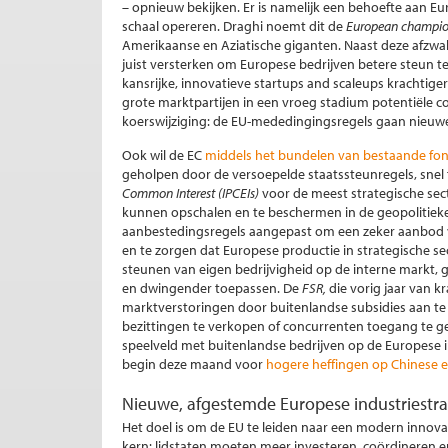
– opnieuw bekijken. Er is namelijk een behoefte aan Eur
schaal opereren. Draghi noemt dit de
European champi
Amerikaanse en Aziatische giganten. Naast deze afzwa
juist versterken om Europese bedrijven betere steun t
kansrijke, innovatieve startups and scaleups kracht
grote marktpartijen in een vroeg stadium potentiële c
koerswijziging: de EU-mededingingsregels gaan nieu
Ook wil de EC
middels het bundelen van bestaande fo
geholpen door de versoepelde staatssteunregels, snel
Common Interest (IPCEIs)
voor de meest strategische sect
kunnen opschalen en te beschermen in de geopolitieke
aanbestedingsregels aangepast om een zeker aanbod v
en te zorgen dat Europese productie in strategische se
steunen van eigen bedrijvigheid op de interne markt,
en dwingender toepassen. De
FSR,
die vorig jaar van k
marktverstoringen door buitenlandse subsidies aan te
bezittingen te verkopen of concurrenten toegang te gev
speelveld met buitenlandse bedrijven op de Europese int
begin deze maand voor
hogere heffingen op Chinese el
Nieuwe, afgestemde Europese industriestra
Het doel is om de EU te leiden naar een modern innova
kern: lidstaten moeten meer investeren, coördineren e