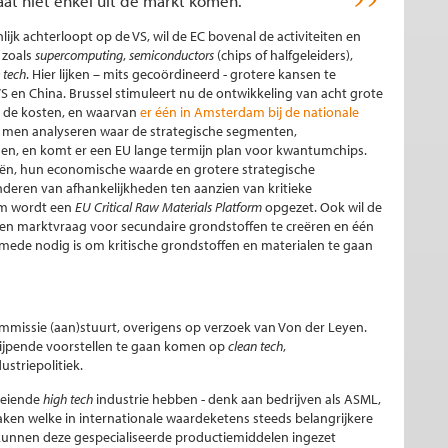
aat niet enkel uit de markt komen.
lijk achterloopt op de VS, wil de EC bovenal de activiteiten en
 zoals
supercomputing
,
semiconductors
(chips of halfgeleiders),
 tech
. Hier lijken – mits gecoördineerd - grotere kansen te
 en China. Brussel stimuleert nu de ontwikkeling van acht grote
 de kosten, en waarvan
er één in Amsterdam bij de nationale
t men analyseren waar de strategische segmenten,
gen, en komt er een EU lange termijn plan voor kwantumchips.
eën, hun economische waarde en grotere strategische
deren van afhankelijkheden ten aanzien van kritieke
om wordt een
EU Critical Raw Materials Platform
opgezet. Ook wil de
n marktvraag voor secundaire grondstoffen te creëren en één
 mede nodig is om kritische grondstoffen en materialen te gaan
mmissie (aan)stuurt, overigens op verzoek van Von der Leyen.
grijpende voorstellen te gaan komen op
clean tech
,
ustriepolitiek.
oeiende
high tech
industrie hebben - denk aan bedrijven als ASML,
ken welke in internationale waardeketens steeds belangrijkere
 kunnen deze gespecialiseerde productiemiddelen ingezet