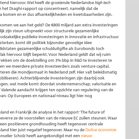
uitend hiervoor. Wel heeft de groeiende Nederlandse
high tech
 het Draghi-rapport op concentreert, namelijk dat de
a komen en er dus afhankelijkheden en kwetsbaarheden zijn.
 komen we aan het geld? De €800 miljard aan extra investeringen
jk zijn steun uitspreekt voor structurele gezamenlijke
odzakelijke publieke investeringen in innovatie en infrastructuur
terken, komt dit politiek bijzonder gevoelige idee
de lidstaten gezamenlijke schulduitgifte als Eurobonds toch
ak hiervoor blijft beperkt. Voor Nederland geldt dat wij ruim
trekken om de doelstelling om 3% bbp in R&D te investeren te
ben we meerdere private investeerders zoals venture capital,
teren die mondjesmaat in Nederland zelf. Hier valt beleidsmatig
biliseren). Achterblijvende investeringen zijn daarbij ook
gen, wat mede komt doordat ondernemerschap, valorisatie en
f dalende aandacht krijgen ten opzichte van regulering van de
rvan. Op Europees en nationaal niveau ligt hier nog
and en Frankrijk de analyse in het rapport ‘The future of
everre ze de voorstellen van de nieuwe EC zullen steunen. Waar
- een positievere grondhouding heeft tegenover centrale
sland hier juist negatief tegenover. Maar nu de
Duitse economie
kanselier Scholz heeft aangekondigd met een
nieuw