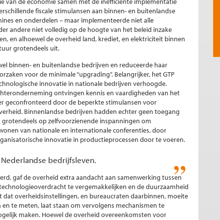
tie van de economie samen met de inefficiënte implementatie
verschillende fiscale stimulansen aan binnen- en buitenlandse
chines en onderdelen – maar implementeerde niet alle
er andere niet volledig op de hoogte van het beleid inzake
, en alhoewel de overheid land, krediet, en elektriciteit binnen
tuur grotendeels uit.
el binnen- en buitenlandse bedrijven en reduceerde haar
rzaken voor de minimale “upgrading”. Belangrijker, het GTP
technologische innovatie in nationale bedrijven verhoogde.
ochteronderneming ontvingen kennis en vaardigheden van het
r geconfronteerd door de beperkte stimulansen voor
overheid. Binnenlandse bedrijven hadden echter geen toegang
en grotendeels op zelfvoorzienende inspanningen om
jwonen van nationale en internationale conferenties, door
organisatorische innovatie in productieprocessen door te voeren.
 Nederlandse bedrijfsleven.
ceerd, gaf de overheid extra aandacht aan samenwerking tussen
 technologieoverdracht te vergemakkelijken en de duurzaamheid
dat dat overheidsinstellingen, en bureaucraten daarbinnen, moeite
n en te meten, laat staan om vervolgens mechanismen te
mogelijk maken. Hoewel de overheid overeenkomsten voor