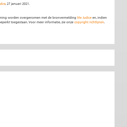
dice
, 27 januari 2021.
stemming worden overgenomen met de bronvermelding
Me Judice
en, indien
s beperkt toegestaan. Voor meer informatie, zie onze
copyright richtlijnen
.