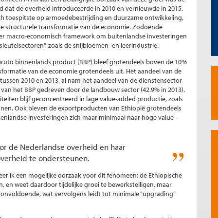
d dat de overheid introduceerde in 2010 en vernieuwde in 2015.
 zich toespitste op armoedebestrijding en duurzame ontwikkeling,
 de structurele transformatie van de economie. Zodoende
eder macro-economisch framework om buitenlandse investeringen
sleutelsectoren”, zoals de snijbloemen- en leerindustrie.
 bruto binnenlands product (BBP) bleef grotendeels boven de 10%
nsformatie van de economie grotendeels uit. Het aandeel van de
 tussen 2010 en 2013, al nam het aandeel van de dienstensector
l van het BBP gedreven door de landbouw sector (42.9% in 2013).
iteiten blijf geconcentreerd in lage value-added productie, zoals
 lonen. Ook bleven de exportproducten van Ethiopië grotendeels
uitenlandse investeringen zich maar minimaal naar hoge value-
oor de Nederlandse overheid en haar
overheid te ondersteunen.
r ik een mogelijke oorzaak voor dit fenomeen: de Ethiopische
, en weet daardoor tijdelijke groei te bewerkstelligen, maar
 onvoldoende, wat vervolgens leidt tot minimale “upgrading”