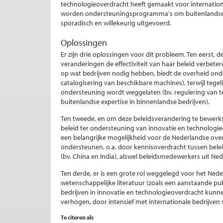
technologieoverdracht heeft gemaakt voor internation
worden ondersteuningsprogramma's om buitenlandse ex
sporadisch en willekeurig uitgevoerd.
Oplossingen
Er zijn drie oplossingen voor dit probleem. Ten eerst,
veranderingen de effectiviteit van haar beleid verbeter
op wat bedrijven nodig hebben, biedt de overheid onder
catalogisering van beschikbare machines), terwijl tegeli
ondersteuning wordt weggelaten (bv. regulering van t
buitenlandse expertise in binnenlandse bedrijven).
Ten tweede, en om deze beleidsverandering te bewerk
beleid ter ondersteuning van innovatie en technologieov
een belangrijke mogelijkheid voor de Nederlandse ove
ondersteunen, o.a. door kennisoverdracht tussen be
(bv. China en India), alswel beleidsmedewerkers uit Ned
Ten derde, er is een grote rol weggelegd voor het Nede
wetenschappelijke literatuur (zoals een aanstaande pub
bedrijven in innovatie en technologieoverdracht kunne
verhogen, door intensief met internationale bedrijven
Te citeren als