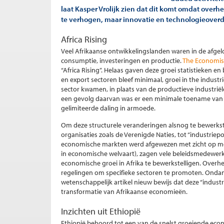
laat Kasper Vrolijk zien dat dit komt omdat overh
te verhogen, maar innovatie en technologieover
Africa Rising
Veel Afrikaanse ontwikkelingslanden waren in de afgel
consumptie, investeringen en productie.
The Economis
“Africa Rising”. Helaas gaven deze groei statistieken en
en export sectoren bleef minimaal, groei in the indust
sector kwamen, in plaats van de productieve industriël
een gevolg daarvan was er een minimale toename van 
gelimiteerde daling in armoede.
Om deze structurele veranderingen alsnog te bewerkste
organisaties zoals de Verenigde Naties, tot “industriep
economische markten werd afgewezen met zicht op mogel
in economische welvaart), zagen vele beleidsmedewerke
economische groei in Afrika te bewerkstelligen. Overh
regelingen om specifieke sectoren te promoten. Ondank
wetenschappelijk artikel nieuw bewijs dat deze “industrie
transformatie van Afrikaanse economieën.
Inzichten uit Ethiopië
Ethiopië behoord tot een van de snelst groeiende econ