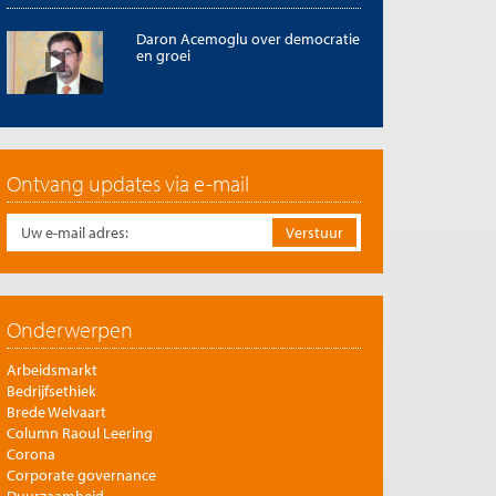
Daron Acemoglu over democratie
en groei
Ontvang updates via e-mail
Onderwerpen
Arbeidsmarkt
Bedrijfsethiek
Brede Welvaart
Column Raoul Leering
Corona
Corporate governance