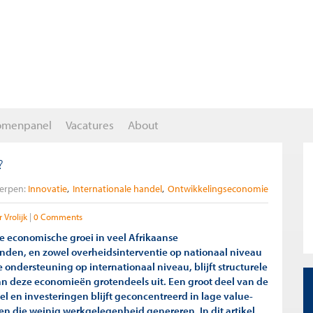
omenpanel
Vacatures
About
?
erpen:
Innovatie
Internationale handel
Ontwikkelingseconomie
 Vrolijk
0 Comments
 economische groei in veel Afrikaanse
nden, en zowel overheidsinterventie op nationaal niveau
 ondersteuning op internationaal niveau, blijft structurele
an deze economieën grotendeels uit. Een groot deel van de
l en investeringen blijft geconcentreerd in lage value-
ten die weinig werkgelegenheid genereren. In dit artikel