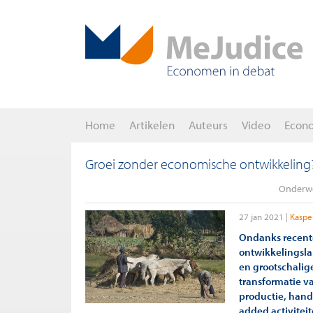
Home
Artikelen
Auteurs
Video
Econ
Groei zonder economische ontwikkeling
Onderw
27 jan 2021
Kasper
Ondanks recente
ontwikkelingsla
en grootschalige
transformatie v
productie, hande
added activitei