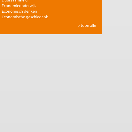
Duurzaamheid
Economieonderwijs
Economisch denken
Economische geschiedenis
Energie
> toon alle
Europese integratie
Filosofie en economie
Financiële markten
Gezondheidszorg
Globalisering
Inkomensongelijkheid
Innovatie
Internationale handel
Jubileumreeks Me Judice
Kunst en cultuur
Landbouw
Macro-economische politiek
Management en organisatie
Marktwerking
Migratie en integratie
Milieu
Monetair beleid
Onderwijs en wetenschap
Ontwikkelingseconomie