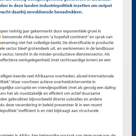
eden in deze landen industriepolitiek inzetten om output
dracht daarbij onvoldoende benadrukken.
open twintig jaar gekenmerkt door exponentiele groei in
t
benoemde Afrika daarom “a hopefull continent” en sprak van
 benaming niet het volledige beeld. De diversificatie in productie
riele sector bleef grotendeels uit, en werknemers in de landbouw
e sector, terecht in de minder-productieve dienstensector. Als
effectieve werkgelegenheid (met rechtvaardige lonen) en een
lligen keerde veel Afrikaanse overheden, alswel internationale
olitiek”. Waar voorheen actieve overheidsinterventie in
ijke corruptie en vriendjespolitiek (met als gevolg een daling
rs het als noodzakelijk en efficiënt om actief duurzame
eden gebruikten bijvoorbeeld directe subsidies en andere
s deze verandering in beleid presenteer ik in een recent
politiek” inefficient is en niet bijdraagt aan structurele
omieën in Afrika. Een belangrijke oorzaak van deze groei was de