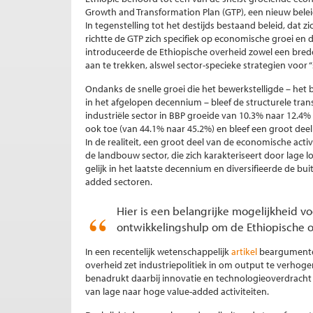
Growth and Transformation Plan (GTP), een nieuw belei
In tegenstelling tot het destijds bestaand beleid, dat
richtte de GTP zich specifiek op economische groei en
introduceerde de Ethiopische overheid zowel een br
aan te trekken, alswel sector-specieke strategien voor “
Ondanks de snelle groei die het bewerkstelligde – het
in het afgelopen decennium – bleef de structurele tra
industriële sector in BBP groeide van 10.3% naar 12.4%
ook toe (van 44.1% naar 45.2%) en bleef een groot dee
In de realiteit, een groot deel van de economische activ
de landbouw sector, die zich karakteriseert door lage
gelijk in het laatste decennium en diversifieerde de b
added sectoren.
Hier is een belangrijke mogelijkheid v
ontwikkelingshulp om de Ethiopische 
In een recentelijk wetenschappelijk
artikel
beargumentee
overheid zet industriepolitiek in om output te verhogen
benadrukt daarbij innovatie en technologieoverdracht
van lage naar hoge value-added activiteiten.