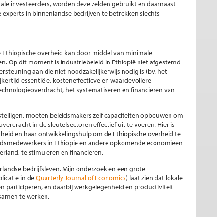
ale investeerders, worden deze zelden gebruikt en daarnaast
perts in binnenlandse bedrijven te betrekken slechts
 de Ethiopische overheid kan door middel van minimale
en. Op dit moment is industriebeleid in Ethiopië niet afgestemd
steuning aan die niet noodzakelijkerwijs nodig is (bv. het
jkertijd essentiële, kosteneffectieve en waardevollere
echnologieoverdracht, het systematiseren en financieren van
stelligen, moeten beleidsmakers zelf capaciteiten opbouwen om
erdracht in de sleutelsectoren effectief uit te voeren. Hier is
rheid en haar ontwikkelingshulp om de Ethiopische overheid te
leidsmedewerkers in Ethiopië en andere opkomende economieën
erland, te stimuleren en financieren.
rlandse bedrijfsleven. Mijn onderzoek en een grote
licatie in de
Quarterly Journal of Economics
) laat zien dat lokale
n participeren, en daarbij werkgelegenheid en productiviteit
 samen te werken.