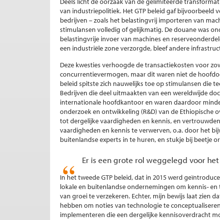
Deels licht de oorzaak van de gelimiteerde transforma
van industriepolitiek. Het GTP beleid gaf bijvoorbeeld 
bedrijven – zoals het belastingvrij importeren van ma
stimulansen volledig of gelijkmatig. De douane was ond
belastingvrije invoer van machines en reserveonderdelen
een industriële zone verzorgde, bleef andere infrastruc
Deze kwesties verhoogde de transactiekosten voor zow
concurrentievermogen, maar dit waren niet de hoofdoo
beleid spitste zich nauwelijks toe op stimulansen die 
Bedrijven die deel uitmaakten van een wereldwijde d
internationale hoofdkantoor en waren daardoor minde
onderzoek en ontwikkeling (R&D) van de Ethiopische 
tot dergelijke vaardigheden en kennis, en vertrouwd
vaardigheden en kennis te verwerven, o.a. door het bi
buitenlandse experts in te huren, en stukje bij beetje 
Er is een grote rol weggelegd voor het
In het tweede GTP beleid, dat in 2015 werd geïntrodu
lokale en buitenlandse ondernemingen om kennis- en
van groei te verzekeren. Echter, mijn bewijs laat zien 
hebben om noties van technologie te conceptualisere
implementeren die een dergelijke kennisoverdracht 