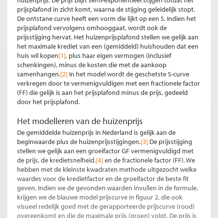
prijsplafond in zicht komt, waarna de stijging geleidelijk stopt.
De ontstane curve heeft een vorm die lijkt op een S. Indien het
prijsplafond vervolgens omhooggaat, wordt ook de
prijsstijging hervat. Het huizenprijsplafond stellen we gelijk aan
het maximale krediet van een (gemiddeld) huishouden dat een
huis wil kopen
[1]
, plus haar eigen vermogen (inclusief
schenkingen), minus de kosten die met de aankoop
samenhangen.
[2]
In het model wordt de geschetste S-curve
verkregen door te vermenigvuldigen met een fractionele factor
(FF) die gelijk is aan het prijsplafond minus de prijs, gedeeld
door het prijsplafond.
Het modelleren van de huizenprijs
De gemiddelde huizenprijs in Nederland is gelijk aan de
beginwaarde plus de huizenprijsstijgingen.
[3]
De prijsstijging
stellen we gelijk aan een groeifactor GF vermenigvuldigd met
de prijs, de kredietsnelheid.
[4]
en de fractionele factor (FF). We
hebben met de kleinste kwadraten methode uitgezocht welke
waardes voor de kredietfactor en de groeifactor de beste fit
geven. Indien we de gevonden waarden invullen in de formule,
krijgen we de blauwe model prijscurve in figuur 2, die ook
visueel redelijk goed met de gerapporteerde prijscurve (rood)
overeenkomt en die de maximale prijs (groen) volgt. De prijs is