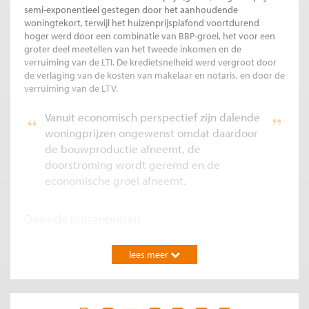
semi-exponentieel gestegen door het aanhoudende
woningtekort, terwijl het huizenprijsplafond voortdurend
hoger werd door een combinatie van BBP-groei, het voor een
groter deel meetellen van het tweede inkomen en de
verruiming van de LTI. De kredietsnelheid werd vergroot door
de verlaging van de kosten van makelaar en notaris, en door de
verruiming van de LTV.
Vanuit economisch perspectief zijn dalende
woningprijzen ongewenst omdat daardoor
de bouwproductie afneemt, de
doorstroming wordt geremd en de
economische groei afneemt.
Dalende huizenprijzen
In 2008 sloeg de woningmarkt om van een tekort naar een licht
overschot (
Peels & Dankers, 2017
) aan woningen en als gevolg
lees meer
daarvan begonnen de huizenprijzen te dalen. Net zoals een
stijgende huizenprijs zijn plafond kent, heeft een dalende
huizenprijs een bodem. Die is echter niet goed bekend omdat
deze periode van prijsdaling de eerste was in 25 jaar. Daarom is