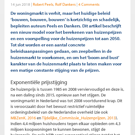
14 jun 2018
Robert Peels
Rolf Dankers
4 Comments
De woningmarkt is verhit, maar het huidige beleid
‘bouwen, bouwen, bouwen’ is kortzichtig en schadelijk,
bepleiten auteurs Peels en Dankers. Dit artikel beschrijft
een nieuw model voor het berekenen van huizenprijzen
en een voorspelling voor de huizenprijzen tot aan 2050.
Tot slot worden er een aantal concrete
beleidsaanpassingen gedaan, om zeepbellen in de
huizenmarkt te voorkomen, en om het ‘boom and bust’
karakter van de huizenmarkt plaats te laten maken voor
een matige constante stijging van de prijzen.
Exponentiële prijsstijging
De huizenprijs is tussen 1985 en 2008 verviervoudigd en deze is,
na een daling sinds 2015, opnieuw aan het stijgen. De
woningmarkt in Nederland was tot 2008 voortdurend krap. Dit
is veroorzaakt door het bewust restrictief ruimtelijke
ordeningsbeleid van de Nederlandse overheid (zie ook
MBZenK, 2016
en
Tijdelijke_Commissie_Huizenprijzen, 2013
).
Indien 4,4 miljoen huishoudens tegen elkaar opbieden om 4,3
miljoen koopwoningen te kunnen bewonen, stijgt de
huizenprijs. De prijs blijft semi-exponentieel stijgen totdat het