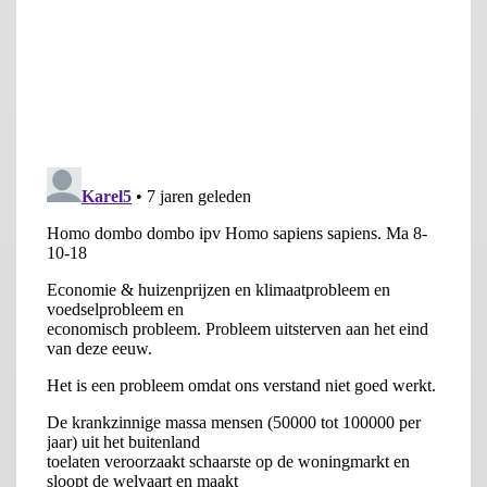
schenkingsvrijstelling; de groei in het prijsplafond vanaf 2017
door de stijging van het BBP per huishouden.
Figuur 3 Zelfde condities als figuur 2, met extra
kapitaalinstroom. De sterke gerapporteerde prijsgroei in 2015 –
2018 (rood) kan in het model (blauw) bereikt worden door
vanaf 2015 een kapitaalinstroom van 5 miljard Euro per jaar toe
te voegen, waardoor het prijsplafond (groen) hoger komt te
liggen. Dit komt overeen met de aanschaf van zo’n 25.000
woningen door beleggers als buy-to-let per jaar.