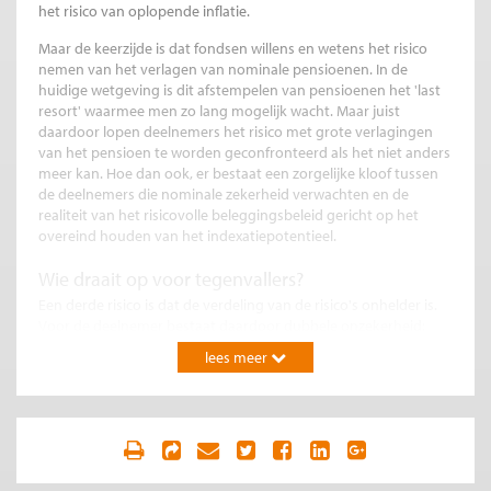
het risico van oplopende inflatie.
Maar de keerzijde is dat fondsen willens en wetens het risico
nemen van het verlagen van nominale pensioenen. In de
huidige wetgeving is dit afstempelen van pensioenen het 'last
resort' waarmee men zo lang mogelijk wacht. Maar juist
daardoor lopen deelnemers het risico met grote verlagingen
van het pensioen te worden geconfronteerd als het niet anders
meer kan. Hoe dan ook, er bestaat een zorgelijke kloof tussen
de deelnemers die nominale zekerheid verwachten en de
realiteit van het risicovolle beleggingsbeleid gericht op het
overeind houden van het indexatiepotentieel.
Wie draait op voor tegenvallers?
Een derde risico is dat de verdeling van de risico's onhelder is.
Voor de deelnemer bestaat daardoor dubbele onzekerheid:
niet alleen de rendementen zijn onzeker, maar ook de wijze
lees meer
waarop deze in de toekomst worden verdeeld. Zo is het
onduidelijk wie bij de huidige lage dekkingsgraden de
eigenaren zijn van de nominale risico's die de grote
pensioenfondsen open laten staan.
Afspraken over verdelen van risico’s