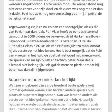
werden aangekondigd. En ze waren mooi. De keeper stond nog
niet eens zo ver voor zijn doel, en de curve was nog mooier dan
ik dacht. Pelé had zelfs nog een verrassing voor mij in petto: de
bal ging net naast.
Tegenwoordig zie je zo nu en dan een soortgelijke lob als die
van Pelé, maar dan raak. Ron Vlaar heeft zo eens schitterend
gescoord, in 2009 tijdens de bekerwedstrijd Harkemase Boys -
Feyenoord. Is deze Nederlander dus beter dan ‘O Rei do
Futebal’? Helaas niet. De lob van Pelé was juist zo mooi omdat
hij als eerste op het idee kwam. Het is best mogelijk dat de Pelé
van vroeger in het huidige voetbal niet goed had meegekund.
De spelers van nu zijn fysiek en tactisch beter. Maar dat is
allemaal niet belangrijk. Pelé gaf de mensen plezier omdat hij
beter was dan zijn tijdgenoten.
Superster minder uniek dan het lijkt
Wat zou er gebeurd zijn als de honderd beste spelers ooit
nimmer geboren waren? Dan hadden andere spelers hun
plaats als superster ingenomen. Dan was iemand anders als
eerste op het idee gekomen van een verre lob. Natuurlijk
hadden we enkele oogstrelende acties moeten missen, zoals
die sublieme solo van Maradona op het WK van 1986 in Mexico.