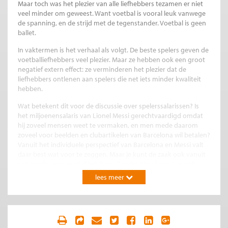
Maar toch was het plezier van alle liefhebbers tezamen er niet
veel minder om geweest. Want voetbal is vooral leuk vanwege
de spanning, en de strijd met de tegenstander. Voetbal is geen
ballet.
In vaktermen is het verhaal als volgt. De beste spelers geven de
voetballiefhebbers veel plezier. Maar ze hebben ook een groot
negatief extern effect: ze verminderen het plezier dat de
liefhebbers ontlenen aan spelers die net iets minder kwaliteit
hebben.
Wat betekent dit voor de discussie over spelerssalarissen? Is
het miljoenensalaris van Lionel Messi gerechtvaardigd omdat
hij zoveel mensen weet te vermaken, en men mede daarom
zoveel voor beelden en clubartikelen van Barcelona wil betalen?
Vanuit het individuele perspectief van Barcelona en Messi valt
daar best wat voor te zeggen. Maar je kunt de zaak ook vanuit
een breder perspectief bekijken. Zonder Messi was iemand
anders de beste geweest, en deze speler was dan ongeveer
lees meer
even geliefd geweest als Messi nu. De uiteindelijke reden
waarom liefhebbers zoveel geld aan voetbal besteden is dat de
sport zo populair is. En dat is vooral te danken aan al die
vrijwilligers, supporters en nogal karig betaalde spelers die het
voetbal in het verleden groot hebben gemaakt. Zo bezien is het