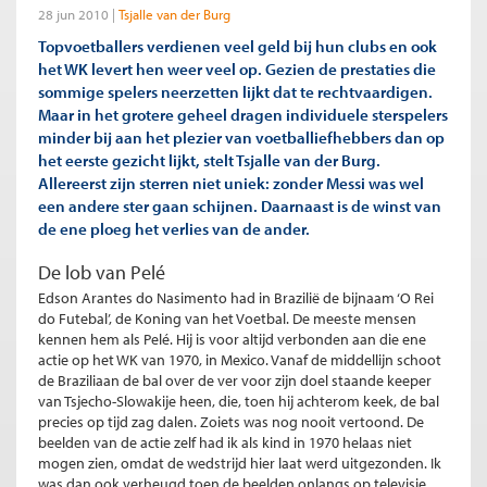
28 jun 2010
Tsjalle van der Burg
Topvoetballers verdienen veel geld bij hun clubs en ook
het WK levert hen weer veel op. Gezien de prestaties die
sommige spelers neerzetten lijkt dat te rechtvaardigen.
Maar in het grotere geheel dragen individuele sterspelers
minder bij aan het plezier van voetballiefhebbers dan op
het eerste gezicht lijkt, stelt Tsjalle van der Burg.
Allereerst zijn sterren niet uniek: zonder Messi was wel
een andere ster gaan schijnen. Daarnaast is de winst van
de ene ploeg het verlies van de ander.
De lob van Pelé
Edson Arantes do Nasimento had in Brazilië de bijnaam ‘O Rei
do Futebal’, de Koning van het Voetbal. De meeste mensen
kennen hem als Pelé. Hij is voor altijd verbonden aan die ene
actie op het WK van 1970, in Mexico. Vanaf de middellijn schoot
de Braziliaan de bal over de ver voor zijn doel staande keeper
van Tsjecho-Slowakije heen, die, toen hij achterom keek, de bal
precies op tijd zag dalen. Zoiets was nog nooit vertoond. De
beelden van de actie zelf had ik als kind in 1970 helaas niet
mogen zien, omdat de wedstrijd hier laat werd uitgezonden. Ik
was dan ook verheugd toen de beelden onlangs op televisie