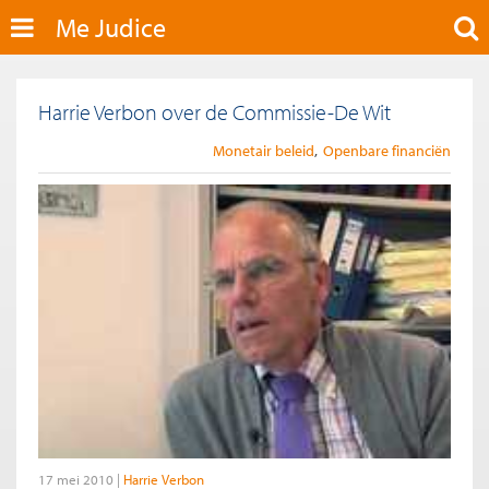
Me Judice
Harrie Verbon over de Commissie-De Wit
Monetair beleid
Openbare financiën
17 mei 2010
Harrie Verbon