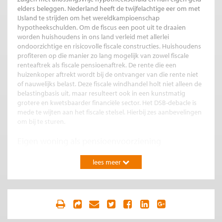
elders beleggen. Nederland heeft de twijfelachtige eer om met
IJsland te strijden om het wereldkampioenschap
hypotheekschulden. Om de fiscus een poot uit te draaien
worden huishoudens in ons land verleid met allerlei
ondoorzichtige en risicovolle fiscale constructies. Huishoudens
profiteren op die manier zo lang mogelijk van zowel fiscale
renteaftrek als fiscale pensioenaftrek. De rente die een
huizenkoper aftrekt wordt bij de ontvanger van die rente niet
of nauwelijks belast. Deze fiscale windhandel holt niet alleen de
belastingbasis uit, maar resulteert ook in een kunstmatig
grotere en kwetsbaarder financiële sector. Het DSB-debacle is
mede te wijten aan het fiscale stelsel. Hierbij zes aanbevelingen
om bij te sturen.
Eigen woning als pensioenvoorziening
Een aflossingsvrije hypotheek wordt steeds populairder zodat
mensen hun huis steeds minder vrijsparen tijdens hun
lees meer
werkzame leven. Zo kan de eigen woning minder goed
functioneren als oudedagsvoorziening. Een afbetaald huis is
pensioen in natura; met lagere woonlasten volstaat een lagere
pensioenambitie. Daarnaast kunnen ouderen het in hun huis
opgebouwde eigen vermogen vrij maken door te gaan huren,
of door via allerlei verzilveringsconstructies voor extra