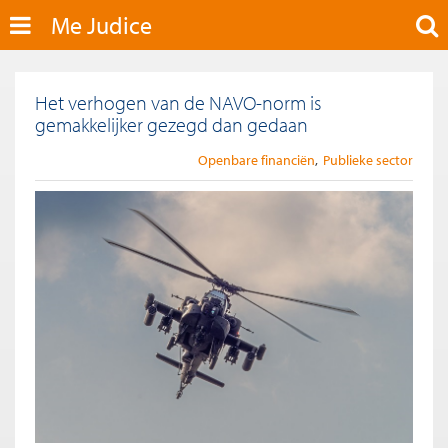
Me Judice
Het verhogen van de NAVO-norm is
gemakkelijker gezegd dan gedaan
Openbare financiën
Publieke sector