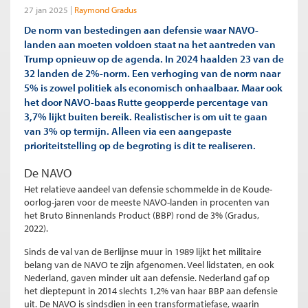
27 jan 2025
Raymond Gradus
De norm van bestedingen aan defensie waar NAVO-
landen aan moeten voldoen staat na het aantreden van
Trump opnieuw op de agenda. In 2024 haalden 23 van de
32 landen de 2%-norm. Een verhoging van de norm naar
5% is zowel politiek als economisch onhaalbaar. Maar ook
het door NAVO-baas Rutte geopperde percentage van
3,7% lijkt buiten bereik. Realistischer is om uit te gaan
van 3% op termijn. Alleen via een aangepaste
prioriteitstelling op de begroting is dit te realiseren.
De NAVO
Het relatieve aandeel van defensie schommelde in de Koude-
oorlog-jaren voor de meeste NAVO-landen in procenten van
het Bruto Binnenlands Product (BBP) rond de 3% (Gradus,
2022).
Sinds de val van de Berlijnse muur in 1989 lijkt het militaire
belang van de NAVO te zijn afgenomen. Veel lidstaten, en ook
Nederland, gaven minder uit aan defensie. Nederland gaf op
het dieptepunt in 2014 slechts 1,2% van haar BBP aan defensie
uit. De NAVO is sindsdien in een transformatiefase, waarin