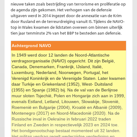
nieuwe taken zoals bestrijding van terrorisme en proliferatie op
de agenda zijn gekomen. Het verhogen van de defensie
uitgaven werd in 2014 ingezet door de annexatie van de Krim
door Rusland en de terreurdreiging vanuit IS. Tijdens de NAVO-
top in Wales kwamen de lidstaten overeen om binnen uiterlijk
tien jaar tenminste 2% van het BBP te besteden aan defensie.
Achtergrond NAVO
In 1949 werd door 12 landen de Noord-Atlantische
verdragsorganisatie (NAVO) opgericht. Dit zijn België,
Canada, Denemarken, Frankrijk, IJsland, Italië,
Luxemburg, Nederland, Noorwegen, Portugal, het
Verenigd Koninkrijk en de Verenigde Staten. Later kwamen
daar Turkije en Griekenland (1952), West- Duitsland
(1955) en Spanje (1982) bij. Na de val van de Berlijnse
muur sloten Tsjechië, Polen en Hongarije zich aan in 1999,
evenals Estland, Letland, Litouwen, Slowakije, Slovenië,
Roemenië en Bulgarije (2004), Kroatië en Albanië (2009),
Montenegro (2017) en Noord-Macedonië (2020). Na de
Russische inval in Oekraïne in februari 2022 traden
Finland en Zweden in respectievelijk 2023 en 2024 toe.
Het bondgenootschap bestaat momenteel uit 32 landen.
Het militair verdrag regelt wederzijdse verdediging en