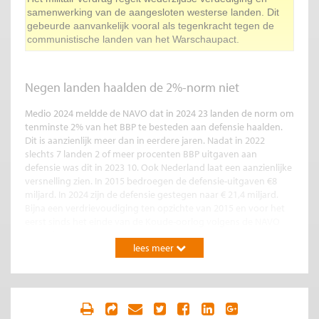
samenwerking van de aangesloten westerse landen. Dit
gebeurde aanvankelijk vooral als tegenkracht tegen de
communistische landen van het Warschaupact.
Negen landen haalden de 2%-norm niet
Medio 2024 meldde de NAVO dat in 2024 23 landen de norm om
tenminste 2% van het BBP te besteden aan defensie haalden.
Dit is aanzienlijk meer dan in eerdere jaren. Nadat in 2022
slechts 7 landen 2 of meer procenten BBP uitgaven aan
defensie was dit in 2023 10. Ook Nederland laat een aanzienlijke
versnelling zien. In 2015 bedroegen de defensie-uitgaven €8
miljard. In 2024 zijn de defensie gestegen naar € 21,4 miljard.
Bijna een verdrievoudiging ten opzichte van 2015 en voor het
eerst sinds het einde van de Koude-oorlog volgens de NAVO
meer dan 2% BBP.
lees meer
In figuur 1 zijn op basis van de gegevens van de NAVO de
defensiequota in 2024 weergegeven.
[1]
Daarbij wordt
uitgegaan van een raming van de defensie uitgaven en een
deflator (uit 2015) en zou Nederland met 2,05% BBP de norm
halen.