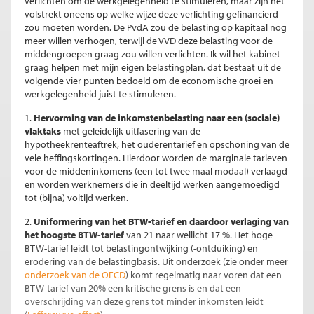
verlichten om de werkgelegenheid te stimuleren, maar zijn het
volstrekt oneens op welke wijze deze verlichting gefinancierd
zou moeten worden. De PvdA zou de belasting op kapitaal nog
meer willen verhogen, terwijl de VVD deze belasting voor de
middengroepen graag zou willen verlichten. Ik wil het kabinet
graag helpen met mijn eigen belastingplan, dat bestaat uit de
volgende vier punten bedoeld om de economische groei en
werkgelegenheid juist te stimuleren.
1.
Hervorming van de inkomstenbelasting naar een (sociale)
vlaktaks
met geleidelijk uitfasering van de
hypotheekrenteaftrek, het ouderentarief en opschoning van de
vele heffingskortingen. Hierdoor worden de marginale tarieven
voor de middeninkomens (een tot twee maal modaal) verlaagd
en worden werknemers die in deeltijd werken aangemoedigd
tot (bijna) voltijd werken.
2.
Uniformering van het BTW-tarief en daardoor verlaging van
het hoogste BTW-tarief
van 21 naar wellicht 17 %. Het hoge
BTW-tarief leidt tot belastingontwijking (-ontduiking) en
erodering van de belastingbasis. Uit onderzoek (zie onder meer
onderzoek van de OECD
) komt regelmatig naar voren dat een
BTW-tarief van 20% een kritische grens is en dat een
overschrijding van deze grens tot minder inkomsten leidt