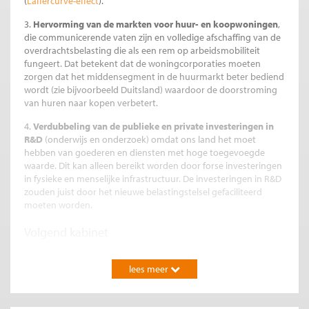
(
Laffercurve-effect
).
3.
Hervorming van de markten voor huur- en koopwoningen
,
die communicerende vaten zijn en volledige afschaffing van de
overdrachtsbelasting die als een rem op arbeidsmobiliteit
fungeert. Dat betekent dat de woningcorporaties moeten
zorgen dat het middensegment in de huurmarkt beter bediend
wordt (zie bijvoorbeeld Duitsland) waardoor de doorstroming
van huren naar kopen verbetert.
4.
Verdubbeling van de publieke en private investeringen in
R&D
(onderwijs en onderzoek) omdat ons land het moet
hebben van goederen en diensten met hoge toegevoegde
waarde. Dit kan alleen bereikt worden door forse investeringen
in fysieke en menselijke infrastructuur. De investeringen in R&D
zouden juist door het nieuwe belastingstelsel gefaciliteerd
moeten worden.
Volgend kabinet
Ik ben ervan overtuigd dat mijn belastingplan bestaande uit
deze vier punten in de komende jaren tot meer economische
lees meer
groei en werkgelegenheid zal leiden. Het kabinet moet zich
realiseren dat het niet alleen om de verdeling van de koek gaat,
maar vooral om de omvang van de koek voor ons allen. Dit