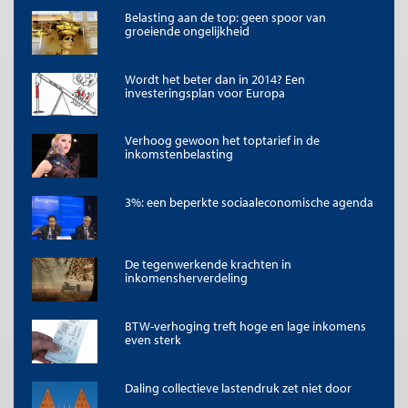
online, een link naar het artikel. Volledige overname is slechts beperkt
Belasting aan de top: geen spoor van
toegestaan. Voor meer informatie, zie onze
copyright richtlijnen
.
groeiende ongelijkheid
Afbeelding
Afbeelding:
Koffertje van Lieftinck
, Ministerie van Financiën
Wordt het beter dan in 2014? Een
investeringsplan voor Europa
Verhoog gewoon het toptarief in de
inkomstenbelasting
3%: een beperkte sociaaleconomische agenda
De tegenwerkende krachten in
inkomensherverdeling
BTW-verhoging treft hoge en lage inkomens
even sterk
Daling collectieve lastendruk zet niet door