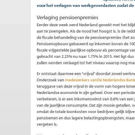
voor het verlagen van werkgeverslasten zodat de 
Verlaging pensioenpremies
Eerder deze week werd Nederland gewekt met het blijde
aan te zwengelen. Als de nood het hoogst is, is de red
de fiscale behandeling van de pensioenpremies (het z
Pensioenopbouw gebaseerd op inkomen boven de 100.00
fiscale vrijgestelde jaarlijkse opbouw als percentage 
gebracht van 2.25% nu naar 1.75% in 2015. Het ligt du
zullen worden verlaagd tot het niveau waarop nog ma
Er ontstaat daarmee een “vrijval” doordat zowel werk
Onderzoek van
medewerkers vanDe Nederlandse Ban
teruggave van deze vrijval in de vorm van hogere lonen
Nederlandse economie in zijn geheel. Over een periode
verbeteren, is er een inkomenswinst van 0,6% van een j
van de jaarlijkse consumptie. Dat zijn mooie getallen, 
omdat de totale loonkosten voor bedrijven gelijk blijve
pensioenen en dus lagere belastingopbrengsten, maar li
vergeten is.