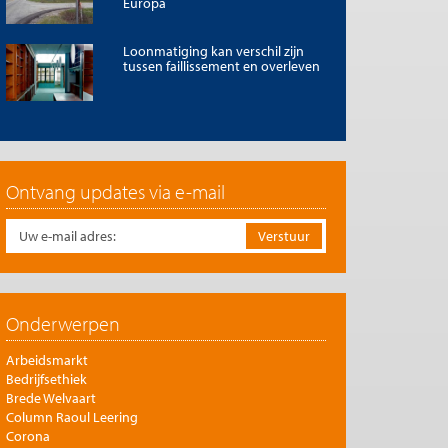
Europa
Loonmatiging kan verschil zijn
tussen faillissement en overleven
Ontvang updates via e-mail
Onderwerpen
Arbeidsmarkt
Bedrijfsethiek
Brede Welvaart
Column Raoul Leering
Corona