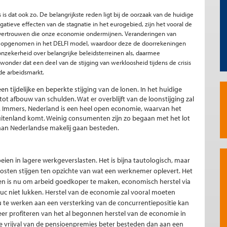
 is dat ook zo. De belangrijkste reden ligt bij de oorzaak van de huidige
atieve effecten van de stagnatie in het eurogebied, zijn het vooral de
vertrouwen die onze economie ondermijnen. Veranderingen van
iet opgenomen in het DELFI model, waardoor deze de doorrekeningen
nzekerheid over belangrijke beleidsterreinen als, daarmee
nder dat een deel van de stijging van werkloosheid tijdens de crisis
 de arbeidsmarkt.
 tijdelijke en beperkte stijging van de lonen. In het huidige
tot afbouw van schulden. Wat er overblijft van de loonstijging zal
. Immers, Nederland is een heel open economie, waarvan het
buitenland komt. Weinig consumenten zijn zo begaan met het lot
an Nederlandse makelij gaan besteden.
eien in lagere werkgeverslasten. Het is bijna tautologisch, maar
osten stijgen ten opzichte van wat een werknemer oplevert. Het
den is nu om arbeid goedkoper te maken, economisch herstel via
ruc niet lukken. Herstel van de economie zal vooral moeten
 te werken aan een versterking van de concurrentiepositie kan
eer profiteren van het al begonnen herstel van de economie in
de vrijval van de pensioenpremies beter besteden dan aan een