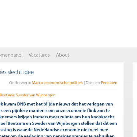
omenpanel
Vacatures
About
es slecht idee
Onderwerp:
Macro-economische politiek
Dossier:
Pensioen
 Beetsma
Sweder van Wijnbergen
k kwam DNB met het blijde nieuws dat het verlagen van
 een pijnloze manier is om onze economie flink aan te
knemers krijgen immers meer ruimte om hun koopkracht
 Roel Beetsma en Sweder van Wijnbergen stellen dat dit een
ossing is waar de Nederlandse economie niet veel mee
s beter om de verlaging van pensioenpremies te gebruiken