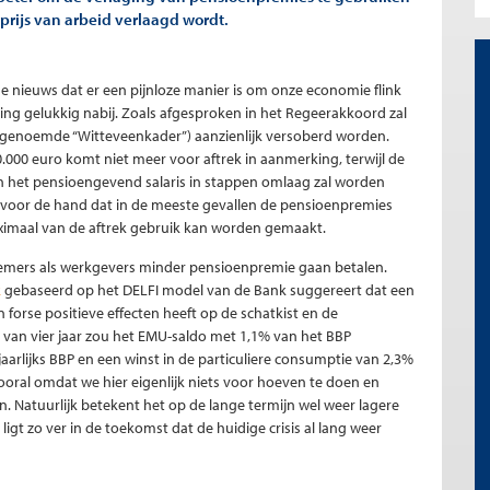
prijs van arbeid verlaagd wordt.
 nieuws dat er een pijnloze manier is om onze economie flink
ding gelukkig nabij. Zoals afgesproken in het Regeerakkoord zal
ogenoemde “Witteveenkader”) aanzienlijk versoberd worden.
0 euro komt niet meer voor aftrek in aanmerking, terwijl de
van het pensioengevend salaris in stappen omlaag zal worden
s voor de hand dat in de meeste gevallen de pensioenpremies
ximaal van de aftrek gebruik kan worden gemaakt.
nemers als werkgevers minder pensioenpremie gaan betalen.
k
gebaseerd op het DELFI model van de Bank suggereert dat een
 forse positieve effecten heeft op de schatkist en de
 van vier jaar zou het EMU-saldo met 1,1% van het BBP
aarlijks BBP en een winst in de particuliere consumptie van 2,3%
vooral omdat we hier eigenlijk niets voor hoeven te doen en
n. Natuurlijk betekent het op de lange termijn wel weer lagere
gt zo ver in de toekomst dat de huidige crisis al lang weer