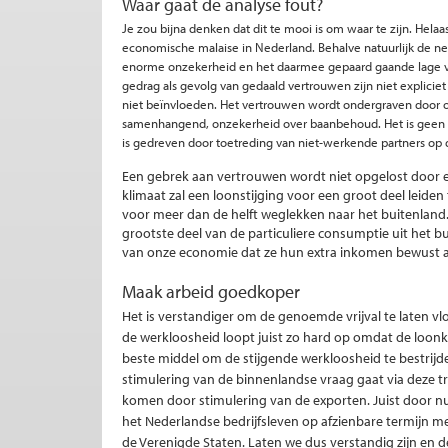
Waar gaat de analyse fout?
Je zou bijna denken dat dit te mooi is om waar te zijn. Helaas
economische malaise in Nederland. Behalve natuurlijk de neg
enorme onzekerheid en het daarmee gepaard gaande lage 
gedrag als gevolg van gedaald vertrouwen zijn niet explic
niet beïnvloeden. Het vertrouwen wordt ondergraven door o
samenhangend, onzekerheid over baanbehoud. Het is geen wo
is gedreven door toetreding van niet-werkende partners op
Een gebrek aan vertrouwen wordt niet opgelost door een
klimaat zal een loonstijging voor een groot deel leiden 
voor meer dan de helft weglekken naar het buitenland
grootste deel van de particuliere consumptie uit het 
van onze economie dat ze hun extra inkomen bewust a
Maak arbeid goedkoper
Het is verstandiger om de genoemde vrijval te laten vlo
de werkloosheid loopt juist zo hard op omdat de loonk
beste middel om de stijgende werkloosheid te bestrij
stimulering van de binnenlandse vraag gaat via deze t
komen door stimulering van de exporten. Juist door nu
het Nederlandse bedrijfsleven op afzienbare termijn m
de Verenigde Staten. Laten we dus verstandig zijn en 