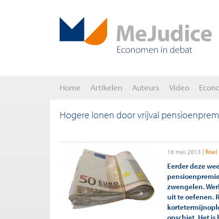
Home
Artikelen
Auteurs
Video
Econ
Hogere lonen door vrijval pensioenpremi
16 mei 2013
Roel
Eerder deze wee
pensioenpremies
zwengelen. Wer
uit te oefenen.
kortetermijnopl
opschiet. Het i