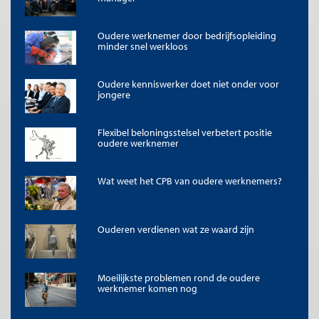
Financiële stimulansen voor vrijwillig vertrek
Arbeidstijdverkorting
Reduceren van lonen van alle werknemers
Oudere werknemer door bedrijfsopleiding
minder snel werkloos
De laatste twee maatregelen zijn niet echt gericht op het
inkrimpen van het personeelsbestand in termen van personen,
Oudere kenniswerker doet niet onder voor
maar zij geven wel een indruk van de mate waarin een
jongere
werkgever inkrimpen wil voorkomen.
Flexibel beloningsstelsel verbetert positie
Figuur 1: Beleidsvoorkeuren van Europese werkgevers
oudere werknemer
om invulling te geven aan inkrimpen van de organisatie
(N = 3625)
Wat weet het CPB van oudere werknemers?
Ouderen verdienen wat ze waard zijn
Moeilijkste problemen rond de oudere
werknemer komen nog