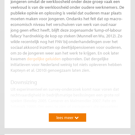
jongeren omdat de werkloosheid onder deze groep vaak een
veelvoud is van de werkloosheid onder oudere werknemers. De
publieke opinie en oplossing is veelal dat ouderen maar plaats
moeten maken voor jongeren. Ondanks het feit dat op macro-
economisch niveau het verschuiven van werk van oud naar
jong geen effect heeft, blijft deze zogenaamde ‘lump-of-labour
fallacy’ hardnekkig de kop op steken (Munnell en Wu, 2012). Zo
wilde recentelijk nog het FNV bij onderhandelingen over het
sociaal akkoord inzetten op deeltijdpensioenen voor ouderen,
om zo de jongeren weer aan het werk te krijgen. En ook later
kwamen
dergelijke geluiden
opborrelen. Dat dergelijke
initiatieven voor Nederland weinig tot niets opleveren hebben
Kapteyn et al. (2010) genoegzaam laten zien.
Downsizing
Uit experimenteel en survey-onderzoek komt naar voren dat
rechtvaardigheid in bedrijfsmatige beslissingen een grote rol
spelen (Bewley 2005, Camerer en Malmendier 2007, Fehr en
Schmidt 1999). Om eens te zien of werkgevers die gevoelens
ook in tijden van crisis nog hebben maken wij gebruik een
lees meer
survey-onderzoek uit 2009 onder 3625 werkgevers in zes
Europese landen (Denemarken, Zweden, Duitsland, Polen,
Nederland en Italië). Deze groep van landen biedt een enorme