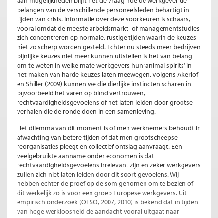
aan mogelijkheden blijft het de vraag hoe de werkgever de
belangen van de verschillende personeelsleden behartigt in
tijden van crisis. Informatie over deze voorkeuren is schaars,
vooral omdat de meeste arbeidsmarkt- of managementstudies
zich concentreren op normale, rustige tijden waarin de keuzes
niet zo scherp worden gesteld. Echter nu steeds meer bedrijven
pijnlijke keuzes niet meer kunnen uitstellen is het van belang
om te weten in welke mate werkgevers hun ‘animal spirits’ in
het maken van harde keuzes laten meewegen. Volgens Akerlof
en Shiller (2009) kunnen we die dierlijke instincten scharen in
bijvoorbeeld het varen op blind vertrouwen,
rechtvaardigheidsgevoelens of het laten leiden door grootse
verhalen die de ronde doen in een samenleving.
Het dilemma van dit moment is of men werknemers behoudt in
afwachting van betere tijden of dat men grootscheepse
reorganisaties pleegt en collectief ontslag aanvraagt. Een
veelgebruikte aanname onder economen is dat
rechtvaardigheidsgevoelens irrelevant zijn en zeker werkgevers
zullen zich niet laten leiden door dit soort gevoelens. Wij
hebben echter de proef op de som genomen om te bezien of
dit werkelijk zo is voor een groep Europese werkgevers. Uit
empirisch onderzoek (OESO, 2007, 2010) is bekend dat in tijden
van hoge werkloosheid de aandacht vooral uitgaat naar