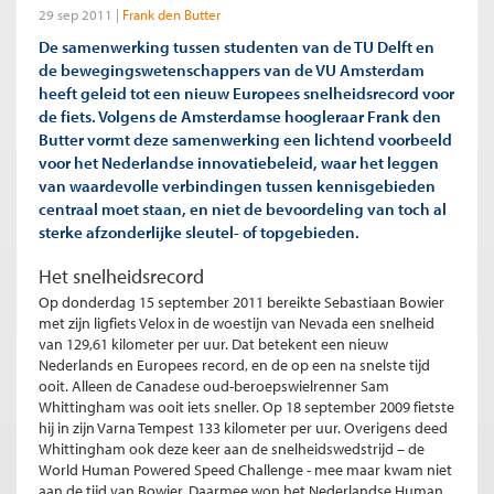
29 sep 2011
Frank den Butter
De samenwerking tussen studenten van de TU Delft en
de bewegingswetenschappers van de VU Amsterdam
heeft geleid tot een nieuw Europees snelheidsrecord voor
de fiets. Volgens de Amsterdamse hoogleraar Frank den
Butter vormt deze samenwerking een lichtend voorbeeld
voor het Nederlandse innovatiebeleid, waar het leggen
van waardevolle verbindingen tussen kennisgebieden
centraal moet staan, en niet de bevoordeling van toch al
sterke afzonderlijke sleutel- of topgebieden.
Het snelheidsrecord
Op donderdag 15 september 2011 bereikte Sebastiaan Bowier
met zijn ligfiets Velox in de woestijn van Nevada een snelheid
van 129,61 kilometer per uur. Dat betekent een nieuw
Nederlands en Europees record, en de op een na snelste tijd
ooit. Alleen de Canadese oud-beroepswielrenner Sam
Whittingham was ooit iets sneller. Op 18 september 2009 fietste
hij in zijn Varna Tempest 133 kilometer per uur. Overigens deed
Whittingham ook deze keer aan de snelheidswedstrijd – de
World Human Powered Speed Challenge - mee maar kwam niet
aan de tijd van Bowier. Daarmee won het Nederlandse Human