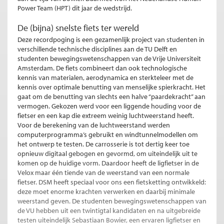
Power Team (HPT) dit jaar de wedstrijd.
De (bijna) snelste fiets ter wereld
Deze recordpoging is een gezamenlijk project van studenten in
verschillende technische disciplines aan de TU Delft en
studenten bewegingswetenschappen van de Vrije Universiteit
Amsterdam. De fiets combineert dan ook technologische
kennis van materialen, aerodynamica en sterkteleer met de
kennis over optimale benutting van menselijke spierkracht. Het
gaat om de benutting van slechts een halve “paardekracht” aan
vermogen. Gekozen werd voor een liggende houding voor de
fietser en een kap die extreem weinig luchtweerstand heeft.
Voor de berekening van de luchtweerstand werden
computerprogramma’s gebruikt en windtunnelmodellen om
het ontwerp te testen. De carrosserie is tot dertig keer toe
opnieuw digitaal gebogen en gevormd, om uiteindelijk uit te
komen op de huidige vorm. Daardoor heeft de ligfietser in de
Velox maar één tiende van de weerstand van een normale
fietser. DSM heeft speciaal voor ons een fietsketting ontwikkeld:
deze moet enorme krachten verwerken en daarbij minimale
weerstand geven. De studenten bewegingswetenschappen van
de VU hebben uit een twintigtal kandidaten en na uitgebreide
testen uiteindelijk Sebastiaan Bowier, een ervaren ligfietser en