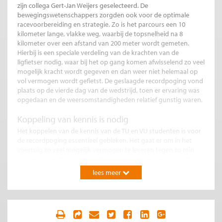
zijn collega Gert-Jan Weijers geselecteerd. De
bewegingswetenschappers zorgden ook voor de optimale
racevoorbereiding en strategie. Zo is het parcours een 10
kilometer lange, vlakke weg, waarbij de topsnelheid na 8
kilometer over een afstand van 200 meter wordt gemeten.
Hierbij is een speciale verdeling van de krachten van de
ligfietser nodig, waar bij het op gang komen afwisselend zo veel
mogelijk kracht wordt gegeven en dan weer niet helemaal op
vol vermogen wordt gefietst. De geslaagde recordpoging vond
plaats op de vierde dag van de wedstrijd, toen er ervaring was
opgedaan en de weersomstandigheden relatief gunstig waren.
Koppeling van kennis is nodig
Het koppelen van de kennis van de TU en VU studenten is voor
de recordpoging essentieel gebleken. Het gaat er om in het
voertuig zo veel mogelijk vermogen te leveren tegen zo min
mogelijk weerstand. Hierbij zijn allerlei afwegingen nodig. Een
grotere fietser levert meer vermogen, maar er is dan ook een
lees meer
grotere fiets nodig die meer weerstand ondervindt. Uiteindelijk
is gekozen voor wat grotere fietsers en dus ook voor een iets
grotere fiets omdat daar in Nederland meer ervaring mee is.
Maar aerodynamisch is een zo klein mogelijke fiets het beste.
De ligfietser moet er dus precies in passen. Zo is de ligfietser,