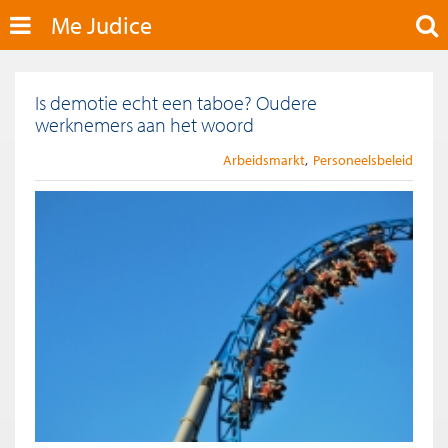
Me Judice
Is demotie echt een taboe? Oudere
werknemers aan het woord
Arbeidsmarkt
Personeelsbeleid