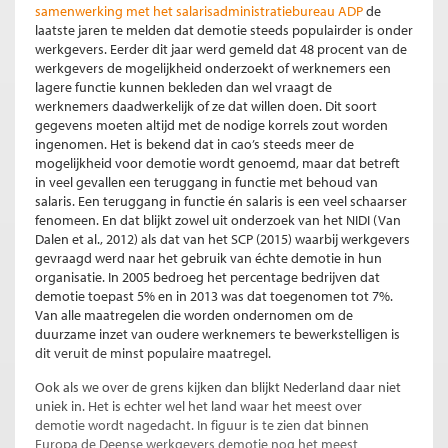
samenwerking met het salarisadministratiebureau ADP
de
laatste jaren te melden dat demotie steeds populairder is onder
werkgevers. Eerder dit jaar werd gemeld dat 48 procent van de
werkgevers de mogelijkheid onderzoekt of werknemers een
lagere functie kunnen bekleden dan wel vraagt de
werknemers daadwerkelijk of ze dat willen doen. Dit soort
gegevens moeten altijd met de nodige korrels zout worden
ingenomen. Het is bekend dat in cao’s steeds meer de
mogelijkheid voor demotie wordt genoemd, maar dat betreft
in veel gevallen een teruggang in functie met behoud van
salaris. Een teruggang in functie én salaris is een veel schaarser
fenomeen. En dat blijkt zowel uit onderzoek van het NIDI (Van
Dalen et al., 2012) als dat van het SCP (2015) waarbij werkgevers
gevraagd werd naar het gebruik van échte demotie in hun
organisatie. In 2005 bedroeg het percentage bedrijven dat
demotie toepast 5% en in 2013 was dat toegenomen tot 7%.
Van alle maatregelen die worden ondernomen om de
duurzame inzet van oudere werknemers te bewerkstelligen is
dit veruit de minst populaire maatregel.
Ook als we over de grens kijken dan blijkt Nederland daar niet
uniek in. Het is echter wel het land waar het meest over
demotie wordt nagedacht. In figuur is te zien dat binnen
Europa de Deense werkgevers demotie nog het meest