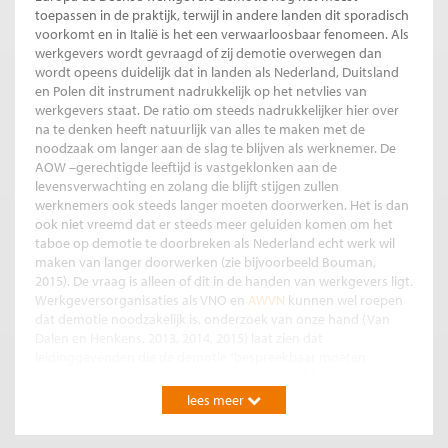
toepassen in de praktijk, terwijl in andere landen dit sporadisch
voorkomt en in Italië is het een verwaarloosbaar fenomeen. Als
werkgevers wordt gevraagd of zij demotie overwegen dan
wordt opeens duidelijk dat in landen als Nederland, Duitsland
en Polen dit instrument nadrukkelijk op het netvlies van
werkgevers staat. De ratio om steeds nadrukkelijker hier over
na te denken heeft natuurlijk van alles te maken met de
noodzaak om langer aan de slag te blijven als werknemer. De
AOW –gerechtigde leeftijd is vastgeklonken aan de
levensverwachting en zolang die blijft stijgen zullen
werknemers ook steeds langer moeten doorwerken. Het is dan
ook niet vreemd dat er steeds meer geluiden komen om het
taboe op demotie te doorbreken als Nederland echt werk wil
maken van langer doorwerken (zie bijvoorbeeld Bouman,
2015). De vraag is alleen of dit in de handen van werkgevers ligt.
Werkgeversorganisaties als VNO en
AWVN
kunnen wel roepen
dat demotie noodzakelijk is, onderzoek van onze hand (Van
Dalen en Henkens, 2013, 2014, 2015) laat zien dat
leidinggevenden die de demotie “bespreekbaar moeten
maken” met de werknemer allerminst trek hebben in een
dergelijk gesprek. Grosso modo komt het erop neer dat er
lees meer
meer nadelen dan voordelen kleven aan het toepassen van
demotie en dat men er daarom vanaf ziet (zie Van Dalen en