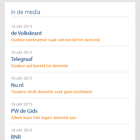
Henkens, 2014, 2015). Kortom, het zijn veeleer de werknemers
die aan zet zijn om demotie aan te snijden. De vraag is wat
In de media
kunnen we van werknemerszijde verwachten?
Figuur 1: Hoe vaak komt demotie voor onder Europese
16 okt 2015
werkgevers (in 2009)?
de Volkskrant
Oudere werknemer vaak wel bereid tot demotie
16 okt 2015
Telegraaf
Oudere wel bereid tot demotie
16 okt 2015
Nu.nl
'Oudere vindt demotie vaak geen probleem'
16 okt 2015
PW de Gids
Alleen baas hikt tegen demotie aan
16 okt 2015
BNR