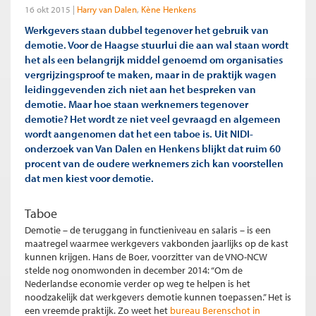
16 okt 2015
Harry van Dalen
Kène Henkens
Werkgevers staan dubbel tegenover het gebruik van
demotie. Voor de Haagse stuurlui die aan wal staan wordt
het als een belangrijk middel genoemd om organisaties
vergrijzingsproof te maken, maar in de praktijk wagen
leidinggevenden zich niet aan het bespreken van
demotie. Maar hoe staan werknemers tegenover
demotie? Het wordt ze niet veel gevraagd en algemeen
wordt aangenomen dat het een taboe is. Uit NIDI-
onderzoek van Van Dalen en Henkens blijkt dat ruim 60
procent van de oudere werknemers zich kan voorstellen
dat men kiest voor demotie.
Taboe
Demotie – de teruggang in functieniveau en salaris – is een
maatregel waarmee werkgevers vakbonden jaarlijks op de kast
kunnen krijgen. Hans de Boer, voorzitter van de VNO-NCW
stelde nog onomwonden in december 2014: “Om de
Nederlandse economie verder op weg te helpen is het
noodzakelijk dat werkgevers demotie kunnen toepassen.” Het is
een vreemde praktijk. Zo weet het
bureau Berenschot in