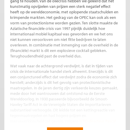
gang te houden. Van de oliecrisis hebben we geleerd dat het
kunstmatig opvijzelen van prijzen een sterk negatief effect
heeft op de wereldeconomie, met oplopende staatschulden en
krimpende markten. Het gedrag van de OPEC kan ook als een
vorm van protectionisme worden gezien. Ten slotte maakte de
Aziatische financiële crisis van 1997 pijnlijk duidelijk hoe
internationaal mobiel kapitaal was geworden en we het ons
niet kunnen veroorloven om niet fitte bedrijven te laten
overleven. In combinatie met inmenging van de overheid in de
(financiële) markt is dit een explosieve cocktail gebleken.
Terughoudendheid past de overheid dus.
Wat vaak naar de achtergrond verdwijnt, is dat in tijden van
crisis de internationale handel sterk afneemt. Enerzijds is dit
een conjunctureel effect dat verdwijnt zodra de economie zich
herstelt; anderzijds is dit het gevolg van protectionistische
maatregelen. In de jaren dertig zijn verkeerde keuzes gemaakt,
mede door het wantrouwen dat ontstond na de Eerste
Wereldoorlog. In 1930 passeerde bijvoorbeeld de Smoot-
Hawley Tariff Act in de Verenigde Staten die importtarieven
substantieel verhoogde. Dit leidde tot een kettingreactie van
tegenmaatregelen en had hogere prijzen en
massawerkloosheid tot gevolg. Volgens
WTO-directeur Pascal
Lamy
was het protectionisme zelfs de opmaat tot de Tweede