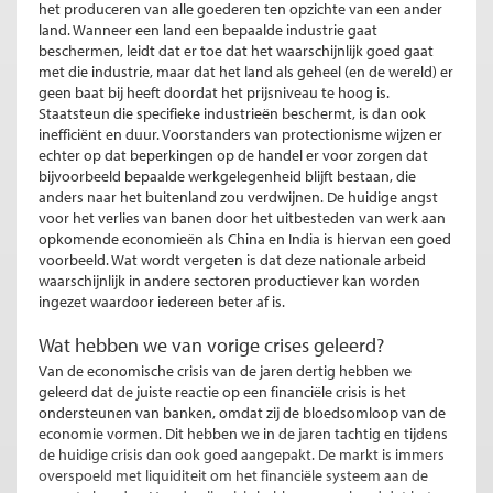
het produceren van alle goederen ten opzichte van een ander
land. Wanneer een land een bepaalde industrie gaat
beschermen, leidt dat er toe dat het waarschijnlijk goed gaat
met die industrie, maar dat het land als geheel (en de wereld) er
geen baat bij heeft doordat het prijsniveau te hoog is.
Staatsteun die specifieke industrieën beschermt, is dan ook
inefficiënt en duur. Voorstanders van protectionisme wijzen er
echter op dat beperkingen op de handel er voor zorgen dat
bijvoorbeeld bepaalde werkgelegenheid blijft bestaan, die
anders naar het buitenland zou verdwijnen. De huidige angst
voor het verlies van banen door het uitbesteden van werk aan
opkomende economieën als China en India is hiervan een goed
voorbeeld. Wat wordt vergeten is dat deze nationale arbeid
waarschijnlijk in andere sectoren productiever kan worden
ingezet waardoor iedereen beter af is.
Wat hebben we van vorige crises geleerd?
Van de economische crisis van de jaren dertig hebben we
geleerd dat de juiste reactie op een financiële crisis is het
ondersteunen van banken, omdat zij de bloedsomloop van de
economie vormen. Dit hebben we in de jaren tachtig en tijdens
de huidige crisis dan ook goed aangepakt. De markt is immers
overspoeld met liquiditeit om het financiële systeem aan de