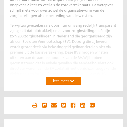
ongeveer 2 keer zo veel als de zorgverzekeraars. De wetgever
schrijft niets voor over zowel de organisatievorm van de
zorginstellingen als de besteding van de winsten.
Terwijl zorgverzekeraars door hun omvang redelijk transparant
zijn, geldt dat uitdrukkelijk niet voor zorginstellingen. Er zijn
zo’n 200 zorginstellingen in Nederland die georganiseerd zijn
als een Besloten Vennootschap (BV). De zorg die zij leveren
wordt grotendeels via belastinggeld gefinancierd en niet via
premies uit de basisverzekering. Deze BV’s mogen winsten
uitkeren aan de aandeelhouders van de BV. Wij hebben
geconstateerd dat in enkele gevallen die aandeelhouders ook
directeur waren van de BV zodat zij met de zichzelf toegekende
dividenden en inclusief hun salaris als directeur van de BV
inkomens van supersteromvang wisten te incasseren. Omdat
lees meer
deze BV’s vaak betrekkelijk klein zijn, blijven zij grotendeels
onder de radar door het ontbreken van een financiële
verantwoordingsplicht. Dat maakt het mogelijk dat deze BV’s
excessieve winsten maken van soms wel meer dan 60% op de
omzet zonder dat er een haan naar kraait.
Als zorgverzekeraars hun winsten aan derden uitkeren en niet
aan zorg besteden, kunnen de verzekerden ‘met hun voeten’
stemmen en naar een zorgverzekeraar overstappen die zich