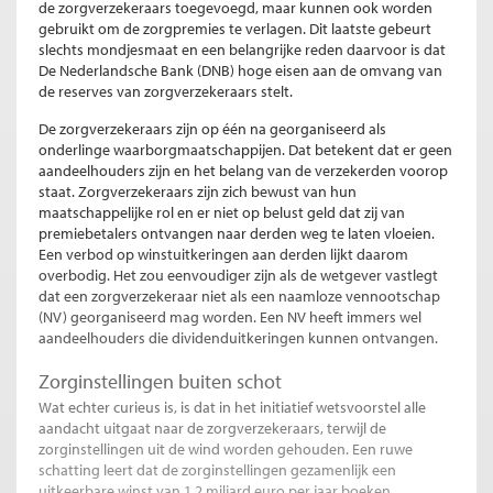
de zorgverzekeraars toegevoegd, maar kunnen ook worden
gebruikt om de zorgpremies te verlagen. Dit laatste gebeurt
slechts mondjesmaat en een belangrijke reden daarvoor is dat
De Nederlandsche Bank (DNB) hoge eisen aan de omvang van
de reserves van zorgverzekeraars stelt.
De zorgverzekeraars zijn op één na georganiseerd als
onderlinge waarborgmaatschappijen. Dat betekent dat er geen
aandeelhouders zijn en het belang van de verzekerden voorop
staat. Zorgverzekeraars zijn zich bewust van hun
maatschappelijke rol en er niet op belust geld dat zij van
premiebetalers ontvangen naar derden weg te laten vloeien.
Een verbod op winstuitkeringen aan derden lijkt daarom
overbodig. Het zou eenvoudiger zijn als de wetgever vastlegt
dat een zorgverzekeraar niet als een naamloze vennootschap
(NV) georganiseerd mag worden. Een NV heeft immers wel
aandeelhouders die dividenduitkeringen kunnen ontvangen.
Zorginstellingen buiten schot
Wat echter curieus is, is dat in het initiatief wetsvoorstel alle
aandacht uitgaat naar de zorgverzekeraars, terwijl de
zorginstellingen uit de wind worden gehouden. Een ruwe
schatting leert dat de zorginstellingen gezamenlijk een
uitkeerbare winst van 1,2 miljard euro per jaar boeken,