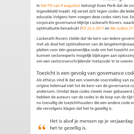
In
het FD van 9 augustus
betoogt Koen Perik dat de ov
ingewikkeld maakt. Hij verzet zich tegen codes die leid
educatie. Volgens hem voegen deze codes niets toe. Ee
corporate governance Mijntje Lückerath-Rovers, waarbi
optimalisatie benadrukt (
FD 22-2-2017
en
Me Judice 27
Lückerath-Rovers stelde dat ‘de kern van iedere govern
met als doel het optimaliseren van de langetermijnwa
pleiten voor één gezamenlijke code om het toezicht ov
kunnen sectorexperts mogelijk bijdragen aan oploss
om een sectoroverschrijdende ‘metacode’ in te voeren v
Toezicht is een gevolg van governance cod
Als ethicus vind ik dat een vreemde voorstelling van z
origine helemaal niet tot de kern van de governance c
andersom. Omdat deze codes steeds meer gebaseerd zij
hebben de auteurs van de codes in de loop van de tijd
nu toevallig de toezichthouders die een andere code wi
die vervolgens klagen dat het te gezellig is.
Het is alsof je mensen op je verjaarda
het te gezellig is.