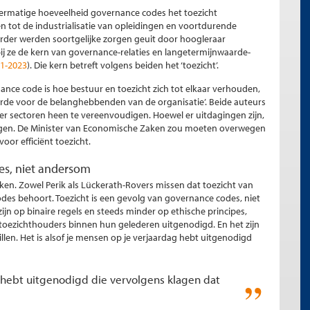
ermatige hoeveelheid governance codes het toezicht
en tot de industrialisatie van opleidingen en voortdurende
rder werden soortgelijke zorgen geuit door hoogleraar
j ze de kern van governance-relaties en langetermijnwaarde-
-1-2023
). Die kern betreft volgens beiden het ‘toezicht’.
ance code is hoe bestuur en toezicht zich tot elkaar verhouden,
arde voor de belanghebbenden van de organisatie’. Beide auteurs
er sectoren heen te vereenvoudigen. Hoewel er uitdagingen zijn,
ingen. De Minister van Economische Zaken zou moeten overwegen
oor efficiënt toezicht.
es, niet andersom
aken. Zowel Perik als Lückerath-Rovers missen dat toezicht van
odes behoort. Toezicht is een gevolg van governance codes, niet
n op binaire regels en steeds minder op ethische principes,
 toezichthouders binnen hun gelederen uitgenodigd. En het zijn
llen. Het is alsof je mensen op je verjaardag hebt uitgenodigd
g hebt uitgenodigd die vervolgens klagen dat