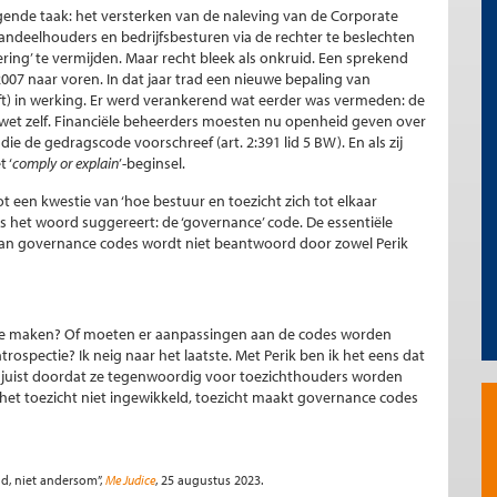
gende taak: het versterken van de naleving van de Corporate
ndeelhouders en bedrijfsbesturen via de rechter te beslechten
ring’ te vermijden. Maar recht bleek als onkruid. Een sprekend
007 naar voren. In dat jaar trad een nieuwe bepaling van
Wft) in werking. Er werd verankerend wat eerder was vermeden: de
wet zelf. Financiële beheerders moesten nu openheid geven over
die de gedragscode voorschreef (art. 2:391 lid 5 BW). En als zij
 ‘
comply or explain
’-beginsel.
 een kwestie van ‘hoe bestuur en toezicht zich tot elkaar
 het woord suggereert: de ‘governance’ code. De essentiële
 van governance codes wordt niet beantwoord door zowel Perik
te maken? Of moeten er aanpassingen aan de codes worden
ospectie? Ik neig naar het laatste. Met Perik ben ik het eens dat
juist doordat ze tegenwoordig voor toezichthouders worden
et toezicht niet ingewikkeld, toezicht maakt governance codes
ld, niet andersom”,
Me Judice
, 25 augustus 2023.