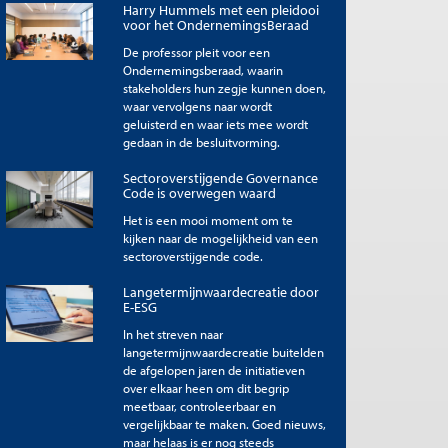
Harry Hummels met een pleidooi
voor het OndernemingsBeraad
De professor pleit voor een
Ondernemingsberaad, waarin
stakeholders hun zegje kunnen doen,
waar vervolgens naar wordt
geluisterd en waar iets mee wordt
gedaan in de besluitvorming.
Sectoroverstijgende Governance
Code is overwegen waard
Het is een mooi moment om te
kijken naar de mogelijkheid van een
sectoroverstijgende code.
Langetermijnwaardecreatie door
E-ESG
In het streven naar
langetermijnwaardecreatie buitelden
de afgelopen jaren de initiatieven
over elkaar heen om dit begrip
meetbaar, controleerbaar en
vergelijkbaar te maken. Goed nieuws,
maar helaas is er nog steeds