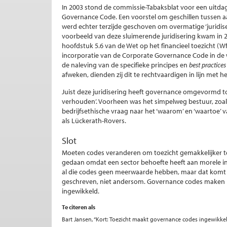
In 2003 stond de commissie-Tabaksblat voor een uitda
Governance Code. Een voorstel om geschillen tussen aa
werd echter terzijde geschoven om overmatige ‘juridise
voorbeeld van deze sluimerende juridisering kwam in 2
hoofdstuk 5.6 van de Wet op het financieel toezicht (
incorporatie van de Corporate Governance Code in de 
de naleving van de specifieke principes en
best practices
afweken, dienden zij dit te rechtvaardigen in lijn met het
Juist deze juridisering heeft governance omgevormd tot
verhouden’. Voorheen was het simpelweg bestuur, zoals
bedrijfsethische vraag naar het ‘waarom’ en ‘waartoe’
als Lückerath-Rovers.
Slot
Moeten codes veranderen om toezicht gemakkelijker 
gedaan omdat een sector behoefte heeft aan morele intr
al die codes geen meerwaarde hebben, maar dat komt 
geschreven, niet andersom. Governance codes maken h
ingewikkeld.
Te citeren als
Bart Jansen, “Kort: Toezicht maakt governance codes ingewikke