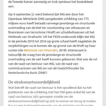
de Tweede Kamer aanwezig en trok opnieuw het boetekleed
aan.
Op 4 september j.l. werd bekend dat ING een door het
Openbaar Ministerie (OM) aangeboden schikking van 775
miljoen euro heeft betaald vanwege jarenlange en structurele
overtreding van de Wet ter voorkoming van witwassen en
financieren van terrorisme (Wwft) en schuldwitwassen uit het
Wetboek van Strafrecht. Uit het FIOD-onderzoek blijkt dat ING
in de periode 2010 tot 2016 op grote schaal heeft nagelaten de
verplichtingen na te komen die op grond van de Wwft op haar
rusten (zie
Ministerie van Financiën
, 2018). Interessant is
natuurlijk de vraag hoe de jarenlange en structurele
overtreding van de wet heeft kunnen gebeuren. Wat was de rol
van de raad van bestuur van ING, van de raad van
commissarissen van ING en van de toezichthouder De
Nederlandsche Bank (DNB)?
De eindverantwoordelijkheid
Wat betreft de raad van bestuur is het opvallend dat na het
publiceren van de schikking met het OM geen enkel lid van de
raad van bestuur zich geroepen voelde om de
eindverantwoordelijkheid op zich te nemen en terug te treden.
Pas na een indringend gesprek van de minister van financiën