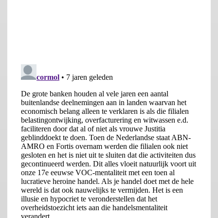
Het is moeilijk aan de indruk te ontsnappen dat DNB haar eigen
plan van aanpak inzake cultuurverandering van het toezicht,
als reactie op de bankencrisis van 10 jaar geleden, nog niet ten
volle heeft waargemaakt. Bij effectief toezicht gaat het niet
alleen om adequate regelgeving (
rules
) maar juist ook om een
strenge handhaving (
enforcement)
. Bij de ING-witwasaffaire lijkt
het erop dat de regelgeving redelijk adequaat was, maar dat de
handhaving achterbleef. Uiteraard treft de eerste blaam voor
het niet naleven van de regelgeving ING zelf, maar DNB had
strenger kunnen handhaven.
Conclusie
In het toezicht is handhaving van het allergrootste belang. Te
vaak wordt het accent gelegd op regelgeving. Uiteraard is
goede regelgeving van belang, maar zonder goede
handhaving zullen onder toezicht staande marktpartijen te
gemakkelijk prikkels kunnen ervaren om
business boven
compliance
te stellen. Een toezichthouder dient uit te stralen,
zoals beschreven in de woorden van het rapport van DNB zelf,
dat regelgeving daadwerkelijk dient te worden nageleefd en
dat de toezichthouder zo nodig bereid is hard in te grijpen.
Hopelijk zal DNB zo’n strengere handhaving in de toekomst in
grotere mate in concrete acties weten te vertalen.