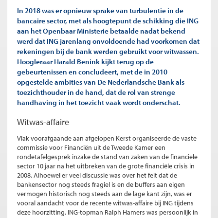
In 2018 was er opnieuw sprake van turbulentie in de
bancaire sector, met als hoogtepunt de schikking die ING
aan het Openbaar Ministerie betaalde nadat bekend
werd dat ING jarenlang onvoldoende had voorkomen dat
rekeningen bij de bank werden gebruikt voor witwassen.
Hoogleraar Harald Benink kijkt terug op de
gebeurtenissen en concludeert, met de in 2010
opgestelde ambities van De Nederlandsche Bank als
toezichthouder in de hand, dat de rol van strenge
handhaving in het toezicht vaak wordt onderschat.
Witwas-affaire
Vlak voorafgaande aan afgelopen Kerst organiseerde de vaste
commissie voor Financiën uit de Tweede Kamer een
rondetafelgesprek inzake de stand van zaken van de financiële
sector 10 jaar na het uitbreken van de grote financiële crisis in
2008. Alhoewel er veel discussie was over het feit dat de
bankensector nog steeds fragiel is en de buffers aan eigen
vermogen historisch nog steeds aan de lage kant zijn, was er
vooral aandacht voor de recente witwas-affaire bij ING tijdens
deze hoorzitting. ING-topman Ralph Hamers was persoonlijk in