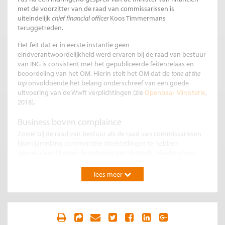
met de voorzitter van de raad van commissarissen is
uiteindelijk
chief financial officer
Koos Timmermans
teruggetreden.
Het feit dat er in eerste instantie geen
eindverantwoordelijkheid werd ervaren bij de raad van bestuur
van ING is consistent met het gepubliceerde feitenrelaas en
beoordeling van het OM. Hierin stelt het OM dat de
tone at the
top
onvoldoende het belang onderschreef van een goede
uitvoering van de Wwft verplichtingen (zie
Openbaar Ministerie
,
2018).
Business boven complaince
Zowel bij de raad van bestuur als de raad van commissarissen
lijken jarenlang commerciële doelstellingen te hebben
geprevaleerd boven de naleving van de Wwft, ofwel
business
boven compliance
in de woorden van het OM. Het is bijzonder
zorgwekkend dat dit bij een internationale systeembank zoals
lees meer
ING heeft kunnen gebeuren. Blijkbaar zijn de krachten om winst
te maken zo sterk dat vergeten lijkt te worden dat een bank, en
zeker een systeembank, een grote maatschappelijke functie als
poortwachter heeft.