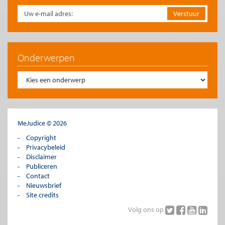
worden overgenomen met de bronvermelding
Me Judice
en, indien
online, een link naar het artikel. Volledige overname is slechts beperkt
toegestaan. Voor meer informatie, zie onze
copyright richtlijnen
.
Afbeelding
Afbeelding '
Pinautomaatklant_ING
' door '
ING
'.
Onderwerpen
MeJudice © 2026
Copyright
Privacybeleid
Disclaimer
Publiceren
Contact
Nieuwsbrief
Site credits
Volg ons op