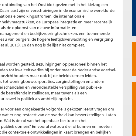
 ontbinding van het Oostblok gezien met in het kielzog een
Daarnaast zijn er verschuivingen in de economische wereldorde,
ationale bevolkingsstromen, de internationale
mheidvraagstukken, de Europese integratie en meer recentelijk
n als de opkomst van nieuwe informatie- en
 management en bedrijfsvoeringtechnieken, een toenemende
eau van burgers, de hogere leeftijdsverwachting en vergrijzing
t al. 2015). En dan nog is de lijst niet compleet.
aal worden gesteld. Bezuinigingen op personeel binnen het
en tot kwaliteitsverlies bij onder meer de Nederlandse Voedsel-
 toezichthouders maar ook bij de beleidskernen leiden.
ies tot woningbouwcorporaties, zorginstellingen en andere
lei schandalen en veronderstelde verspilling van publieke
 de betreffende instellingen, maar tevens als een
 zowel in politiek als ambtelijk opzicht.
 of er voor een omgekeerde volgorde is gekozen: eerst vragen om
 wat er nog resteert van de overheid kan bewerkstelligen. Laten
. Wat is de rol van het openbaar bestuur en het
 publiek domein? En vooral wat zou die rol kunnen en moeten
t die contextuele ontwikkelingen in kaart brengen en bekijken