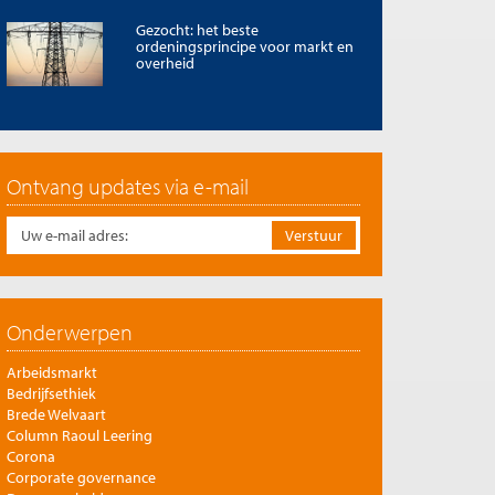
Gezocht: het beste
ordeningsprincipe voor markt en
overheid
Ontvang updates via e-mail
Onderwerpen
Arbeidsmarkt
Bedrijfsethiek
Brede Welvaart
Column Raoul Leering
Corona
Corporate governance