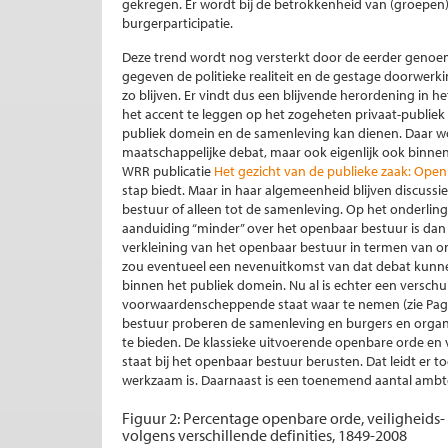
gekregen. Er wordt bij de betrokkenheid van (groepe
burgerparticipatie.
Deze trend wordt nog versterkt door de eerder genoe
gegeven de politieke realiteit en de gestage doorwer
zo blijven. Er vindt dus een blijvende herordening in h
het accent te leggen op het zogeheten privaat-publiek 
publiek domein en de samenleving kan dienen. Daar wor
maatschappelijke debat, maar ook eigenlijk ook binnen
WRR publicatie
Het gezicht van de publieke zaak: Op
stap biedt. Maar in haar algemeenheid blijven discuss
bestuur of alleen tot de samenleving. Op het onderli
aanduiding “minder” over het openbaar bestuur is dan
verkleining van het openbaar bestuur in termen van on
zou eventueel een nevenuitkomst van dat debat kunnen,
binnen het publiek domein. Nu al is echter een versch
voorwaardenscheppende staat waar te nemen (zie Page
bestuur proberen de samenleving en burgers en organ
te bieden. De klassieke uitvoerende openbare orde en
staat bij het openbaar bestuur berusten. Dat leidt er 
werkzaam is. Daarnaast is een toenemend aantal amb
Figuur 2: Percentage openbare orde, veiligheids-
volgens verschillende definities, 1849-2008