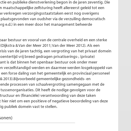
ctie en publieke dienstverlening begon in de jaren zeventig. Die
 maatschappelijke zelfsturing heeft allereerst geleid tot een
euw verkregen verzorgingsstaatstaken eerst nog overigens
 plaatsgevonden van oudsher via de verzuiling democratisch
zorg e.d.) in een meer door het management beheerde
baar bestuur en vooral van de centrale overheid en een sterke
 (Dijkstra & Van der Meer 2011; Van der Meer 2012). Als een
crisis van de jaren tachtig, een vergroting van het privaat domein
entertijd vrij breed gedragen privatiserings-, (private)
ssant is dat binnen het openbaar bestuur ook onder meer
ken verzelfstandigd werden en daarmee werden losgekoppeld van
t een forse daling van het gemeentelijk en provinciaal personeel
1& 2013).Bijvoorbeeld gemeentelijke gezondheids- en
liggende processen van schaalvergroting samengegaan met de
ssenorganisaties. Dit heeft de nodige gevolgen voor de
structuur en (financiële) verantwoording van deze taken
hier niet om een positieve of negatieve beoordeling van deze
g publiek domein vast te stellen.
rsonen)