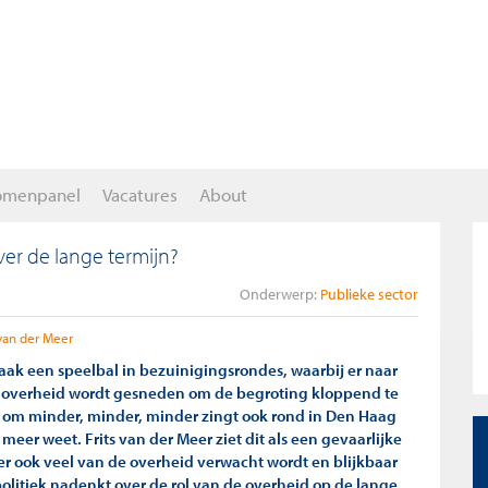
omenpanel
Vacatures
About
ver de lange termijn?
Onderwerp:
Publieke sector
 van der Meer
vaak een speelbal in bezuinigingsrondes, waarbij er naar
e overheid wordt gesneden om de begroting kloppend te
p om minder, minder, minder zingt ook rond in Den Haag
 meer weet. Frits van der Meer ziet dit als een gevaarlijke
r ook veel van de overheid verwacht wordt en blijkbaar
olitiek nadenkt over de rol van de overheid op de lange