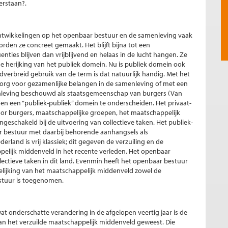
erstaan?.
ntwikkelingen op het openbaar bestuur en de samenleving vaak
den ze concreet gemaakt. Het blijft bijna tot een
ties blijven dan vrijblijvend en helaas in de lucht hangen. Ze
 herijking van het publiek domein. Nu is publiek domein ook
dverbreid gebruik van de term is dat natuurlijk handig. Met het
org voor gezamenlijke belangen in de samenleving of met een
nleving beschouwd als staatsgemeenschap van burgers (Van
 en een “publiek-publiek” domein te onderscheiden. Het privaat-
or burgers, maatschappelijke groepen, het maatschappelijk
geschakeld bij de uitvoering van collectieve taken. Het publiek-
ar bestuur met daarbij behorende aanhangsels als
erland is vrij klassiek; dit gegeven de verzuiling en de
pelijk middenveld in het recente verleden. Het openbaar
llectieve taken in dit land. Evenmin heeft het openbaar bestuur
telijking van het maatschappelijk middenveld zowel de
stuur is toegenomen.
t onderschatte verandering in de afgelopen veertig jaar is de
n het verzuilde maatschappelijk middenveld geweest. Die