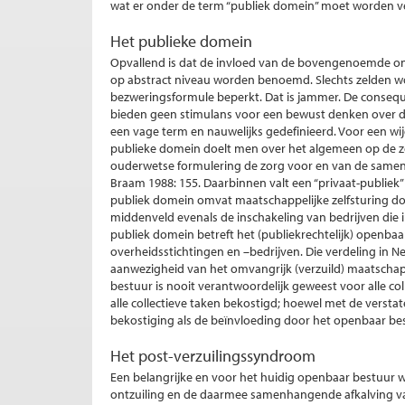
wat er onder de term “publiek domein” moet worden v
Het publieke domein
Opvallend is dat de invloed van de bovengenoemde o
op abstract niveau worden benoemd. Slechts zelden wor
bezweringsformule beperkt. Dat is jammer. De consequen
bieden geen stimulans voor een bewust denken over de
een vage term en nauwelijks gedefinieerd. Voor een wij
publieke domein doelt men over het algemeen op de z
ouderwetse formulering de zorg voor en van de same
Braam 1988: 155. Daarbinnen valt een “privaat-publiek”
publiek domein omvat maatschappelijke zelfsturing do
middenveld evenals de inschakeling van bedrijven die in
publiek domein betreft het (publiekrechtelijk) openba
overheidsstichtingen en –bedrijven. Die verdeling in Ned
aanwezigheid van het omvangrijk (verzuild) maatschap
bestuur is nooit verantwoordelijk geweest voor alle co
alle collectieve taken bekostigd; hoewel met de versta
bekostiging als de beïnvloeding door het openbaar be
Het post-verzuilingssyndroom
Een belangrijke en voor het huidig openbaar bestuur wa
ontzuiling en de daarmee samenhangende afkalving va