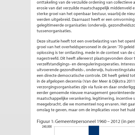
onttakeling van de verzuilde ordening van collectieve a
erosie van dat verzuilde maatschappelijk middenveld en
sterke groei van het openbaar bestuur, waarbij de ni
werden uitgebreid. Daarnaast heeft er een omvorming
gelegitimeerde organisaties (onderwijs, gezondheids
tussenorganisaties.
Deze situatie heeft tot een overbelasting van het open
groei van het overheidspersoneel in de jaren ’70 geleid
oplossing is ter ontlasting, mede in de context van de 
nagestreefd. Dit heeft allereerst plaatsgevonden door to
verzelfstandigings- en dereguleringsoperaties. Intere
uitvoerende gezondheids-, onderwijs, huisvestingsta
een directe democratische controle. Dit heeft geleid to
in de afgelopen decennia (Van der Meer & Dijkstra 201
verzorgingsorganisaties zijn via fusie en daar onder
eerder genoemde nieuwe management georiënteerde tu
maatschappelijke verankering, legitimering, incentive 
meegebracht, die we momenteel nog ervaren. Het gaat 
omslag te geven, maar om de implicaties voor het huidi
Figuur 1: Gemeentepersoneel 1960 – 2012 (in pe