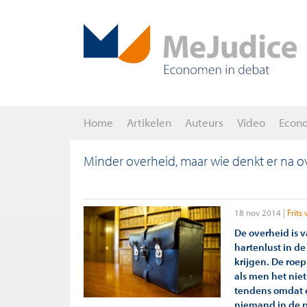
Home
Artikelen
Auteurs
Video
Econ
Minder overheid, maar wie denkt er na o
18 nov 2014
Frits
De overheid is 
hartenlust in d
krijgen. De roe
als men het niet
tendens omdat e
niemand in de p