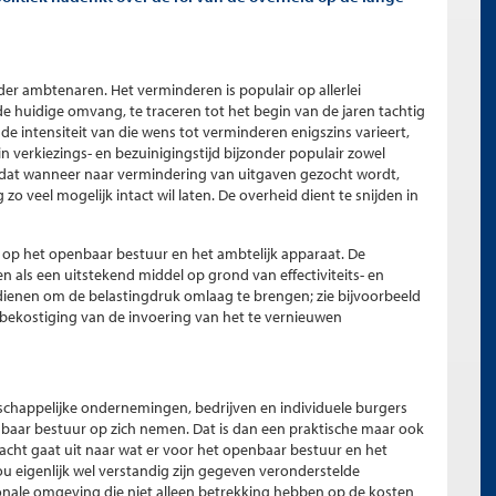
er ambtenaren. Het verminderen is populair op allerlei
de huidige omvang, te traceren tot het begin van de jaren tachtig
de intensiteit van die wens tot verminderen enigszins varieert,
 in verkiezings- en bezuinigingstijd bijzonder populair zowel
 omdat wanneer naar vermindering van uitgaven gezocht wordt,
 veel mogelijk intact wil laten. De overheid dient te snijden in
t op het openbaar bestuur en het ambtelijk apparaat. De
als een uitstekend middel op grond van effectiviteits- en
 dienen om de belastingdruk omlaag te brengen; zie bijvoorbeeld
bekostiging van de invoering van het te vernieuwen
tschappelijke ondernemingen, bedrijven en individuele burgers
aar bestuur op zich nemen. Dat is dan een praktische maar ook
cht gaat uit naar wat er voor het openbaar bestuur en het
ou eigenlijk wel verstandig zijn gegeven veronderstelde
ionale omgeving die niet alleen betrekking hebben op de kosten