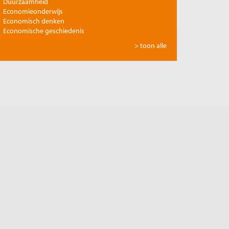
Duurzaamheid
Economieonderwijs
Economisch denken
Economische geschiedenis
Energie
> toon alle
Europese integratie
Filosofie en economie
Financiële markten
Gezondheidszorg
Globalisering
Inkomensongelijkheid
Innovatie
Internationale handel
Jubileumreeks Me Judice
Kunst en cultuur
Landbouw
Macro-economische politiek
Management en organisatie
Marktwerking
Migratie en integratie
Milieu
Monetair beleid
Onderwijs en wetenschap
Ontwikkelingseconomie