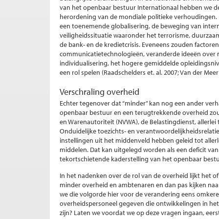
van het openbaar bestuur Internationaal hebben we de
herordening van de mondiale politieke verhoudingen. 
een toenemende globalisering, de beweging van intern
veiligheidssituatie waaronder het terrorisme, duurzaa
de bank- en de kredietcrisis. Eveneens zouden factore
communicatietechnologieën, veranderde ideeën over
individualisering, het hogere gemiddelde opleidingsniv
een rol spelen (Raadschelders et. al. 2007; Van der Meer e
Verschraling overheid
Echter tegenover dat “minder” kan nog een ander verh
openbaar bestuur en een terugtrekkende overheid zoud
en Warenautoriteit (NVWA), de Belastingdienst, allerlei
Onduidelijke toezichts- en verantwoordelijkheidsrelat
instellingen uit het middenveld hebben geleid tot aller
middelen. Dat kan uitgelegd worden als een deficit van
tekortschietende kaderstelling van het openbaar bestuur
In het nadenken over de rol van de overheid lijkt het
minder overheid en ambtenaren en dan pas kijken naar
we die volgorde hier voor de verandering eens omkeren
overheidspersoneel gegeven die ontwikkelingen in het
zijn? Laten we voordat we op deze vragen ingaan, eers