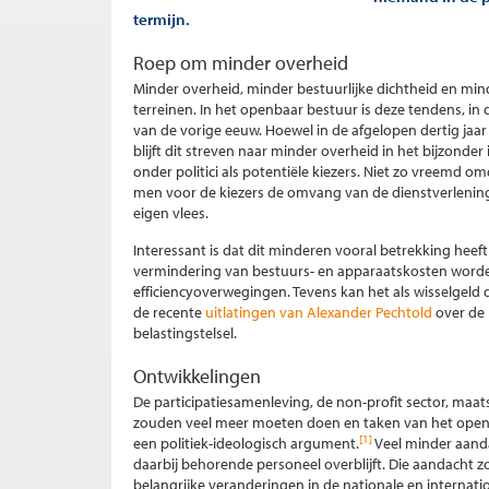
termijn.
Roep om minder overheid
Minder overheid, minder bestuurlijke dichtheid en mind
terreinen. In het openbaar bestuur is deze tendens, in 
van de vorige eeuw. Hoewel in de afgelopen dertig jaar 
blijft dit streven naar minder overheid in het bijzonder
onder politici als potentiële kiezers. Niet zo vreemd
men voor de kiezers de omvang van de dienstverlening zo
eigen vlees.
Interessant is dat dit minderen vooral betrekking heef
vermindering van bestuurs- en apparaatskosten worden 
efficiencyoverwegingen. Tevens kan het als wisselgeld
de recente
uitlatingen van Alexander Pechtold
over de 
belastingstelsel.
Ontwikkelingen
De participatiesamenleving, de non-profit sector, maa
zouden veel meer moeten doen en taken van het openb
[1]
een politiek-ideologisch argument.
Veel minder aanda
daarbij behorende personeel overblijft. Die aandacht z
belangrijke veranderingen in de nationale en internat