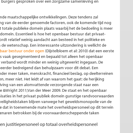
n) burgers gesproken over een zorgzame samenleving en
mde maatschappelijke ontwikkelingen. Deze tendens zal
king van de eerder genoemde factoren, ook de komende tijd nog
et totale publieke domein plaats waarbij het de bedoeling is meer
domein. Essentieel is hoe het openbaar bestuur dat privaat-
dt relatief weinig aandacht aan besteed in het politieke en
 de wetenschap. Een interessante uitzondering is wellicht de
enbaar bestuur onder ogen
(Dijstelbloem et al: 2010) dat een eerste
ies vaak gesegmenteerd en bepaald tot alleen het openbaar
ng verband wordt minder en weinig uitgewerkt ingegaan. De
 eerder bedreigend dan behulpzaam voor dit debat. Een
der meer taken, menskracht, financieel beslag, op deelterreinen
 meer niet. Het leidt af van waarom het gaat: de herijking
uiving van een alomvattende verzorgende staat naar een
 &Wright 2011;Van der Meer 2009. De staat en het openbaar
isaties in het privaat publiek domein gunstige randvoorwaarden
 veiligheidstaken blijven vanwege het geweldsmonopolie van de
toe dat in toenemende mate het overheidspersoneel op dit terrein
tenaren betrokken bij de voorwaardenscheppende taken
 en justitiepersoneel op totaal overheidspersoneel