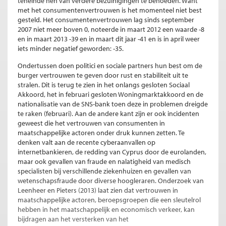
teneinde hen van verdere bezuinigingen te behoeden. Want
met het consumentenvertrouwen is het momenteel niet best
gesteld. Het consumentenvertrouwen lag sinds september
2007 niet meer boven 0, noteerde in maart 2012 een waarde -8
en in maart 2013 -39 en in maart dit jaar -41 en is in april weer
iets minder negatief geworden: -35.
Ondertussen doen politici en sociale partners hun best om de
burger vertrouwen te geven door rust en stabiliteit uit te
stralen. Dit is terug te zien in het onlangs gesloten Sociaal
Akkoord, het in februari gesloten Woningmarktakkoord en de
nationalisatie van de SNS-bank toen deze in problemen dreigde
te raken (februari). Aan de andere kant zijn er ook incidenten
geweest die het vertrouwen van consumenten in
maatschappelijke actoren onder druk kunnen zetten. Te
denken valt aan de recente cyberaanvallen op
internetbankieren, de redding van Cyprus door de eurolanden,
maar ook gevallen van fraude en nalatigheid van medisch
specialisten bij verschillende ziekenhuizen en gevallen van
wetenschapsfraude door diverse hoogleraren. Onderzoek van
Leenheer en Pieters (2013) laat zien dat vertrouwen in
maatschappelijke actoren, beroepsgroepen die een sleutelrol
hebben in het maatschappelijk en economisch verkeer, kan
bijdragen aan het versterken van het