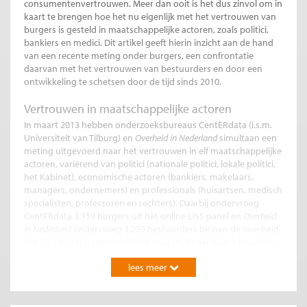
consumentenvertrouwen. Meer dan ooit is het dus zinvol om in
kaart te brengen hoe het nu eigenlijk met het vertrouwen van
burgers is gesteld in maatschappelijke actoren, zoals politici,
bankiers en medici. Dit artikel geeft hierin inzicht aan de hand
van een recente meting onder burgers, een confrontatie
daarvan met het vertrouwen van bestuurders en door een
ontwikkeling te schetsen door de tijd sinds 2010.
Vertrouwen in maatschappelijke actoren
In maart 2013 hebben onderzoeksbureaus CentERdata (i.s.m.
Universiteit van Tilburg) en
Overheid in Nederland
simultaan een
meting uitgevoerd naar het vertrouwen in elf maatschappelijke
actoren, variërend van politici (nationale politici, lokale politici,
het Kabinet), economische actoren (bankiers, makelaars,
managers, ondernemers) en professionals (huisartsen, medisch
specialisten, professoren en rechters). Daarbij ondervroeg
CentERdata 3.159 burgers uit het online LISS panel en
Overheid
in Nederland
ondervroeg 3.259 bestuurders binnen de overheid.
Het LISS panel is representatief voor de Nederlandse bevolking,
de steekproef van bestuurders is representatief voor
lees meer
overheidsbestuurders in Nederland, binnen alle overheidslagen
(waterschap, gemeente, provincie en Eerste en Tweede Kamer).
De centrale vraag die werd gesteld onder zowel burgers als