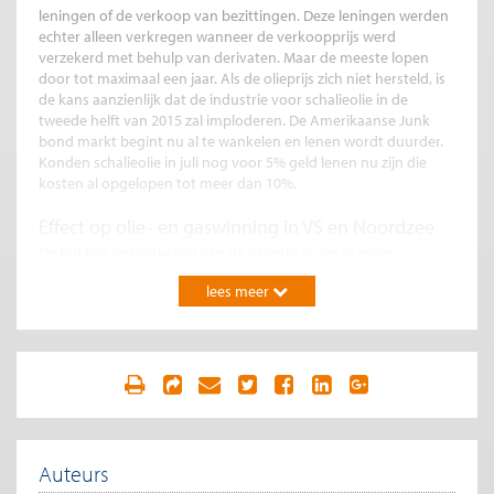
leningen of de verkoop van bezittingen. Deze leningen werden
echter alleen verkregen wanneer de verkoopprijs werd
verzekerd met behulp van derivaten. Maar de meeste lopen
door tot maximaal een jaar. Als de olieprijs zich niet hersteld, is
de kans aanzienlijk dat de industrie voor schalieolie in de
tweede helft van 2015 zal imploderen. De Amerikaanse Junk
bond markt begint nu al te wankelen en lenen wordt duurder.
Konden schalieolie in juli nog voor 5% geld lenen nu zijn die
kosten al opgelopen tot meer dan 10%.
Effect op olie- en gaswinning in VS en Noordzee
De huidige ontwikkeling van de olieprijs is des te meer
problematisch, omdat de huidige economische groei vooral
lees meer
gestimuleerd wordt door de Amerikaanse olie-industrie. De VS
produceert nu ongeveer evenveel olie als Saudi-Arabië of
Rusland, maar de productiekosten zijn er 2 keer zo hoog. Ook
de Noordzee olie productie met 62 dollar per vat is niet meer
rendabel. De autoriteiten hebben in Aberdeen voor 20
december een crisis conferentie met producenten, bonden en
overheden gehouden. Volgens BRINDEX, een Engelse
organisatie van de olie industrie, staat de gehele Engelse olie
industrie op instorten.
Auteurs