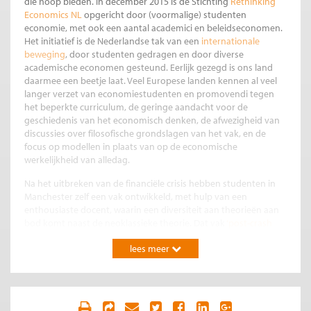
die hoop bieden. In december 2015 is de Stichting
Rethinking
Economics NL
opgericht door (voormalige) studenten
economie, met ook een aantal academici en beleidseconomen.
Het initiatief is de Nederlandse tak van een
internationale
beweging
, door studenten gedragen en door diverse
academische economen gesteund. Eerlijk gezegd is ons land
daarmee een beetje laat. Veel Europese landen kennen al veel
langer verzet van economiestudenten en promovendi tegen
het beperkte curriculum, de geringe aandacht voor de
geschiedenis van het economisch denken, de afwezigheid van
discussies over filosofische grondslagen van het vak, en de
focus op modellen in plaats van op de economische
werkelijkheid van alledag.
Na het uitbreken van de financiële crisis hebben studenten in
Manchester zelf een vak ontwikkeld, met hulp van een
enthousiaste docent, waarin een diversiteit aan theorieën aan
bod komt naast de neoklassieke theorie. Dat vak
‘post-crash
economics’
mocht weliswaar van de decaan, maar die wilde er
lees meer
geen studiepunten aan toekennen. En het
tijdelijk contract van
de docent
die de cursus op vrijwillige basis in de avonduren gaf
werd niet verlengd.
Er is inmiddels ook financiering voor vernieuwend economisch