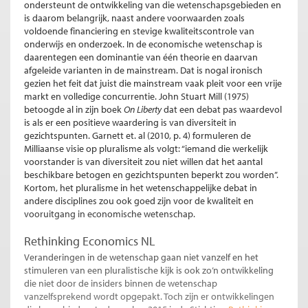
ondersteunt de ontwikkeling van die wetenschapsgebieden en
is daarom belangrijk, naast andere voorwaarden zoals
voldoende financiering en stevige kwaliteitscontrole van
onderwijs en onderzoek. In de economische wetenschap is
daarentegen een dominantie van één theorie en daarvan
afgeleide varianten in de mainstream. Dat is nogal ironisch
gezien het feit dat juist die mainstream vaak pleit voor een vrije
markt en volledige concurrentie. John Stuart Mill (1975)
betoogde al in zijn boek
On Liberty
dat een debat pas waardevol
is als er een positieve waardering is van diversiteit in
gezichtspunten. Garnett et. al (2010, p. 4) formuleren de
Milliaanse visie op pluralisme als volgt: “iemand die werkelijk
voorstander is van diversiteit zou niet willen dat het aantal
beschikbare betogen en gezichtspunten beperkt zou worden”.
Kortom, het pluralisme in het wetenschappelijke debat in
andere disciplines zou ook goed zijn voor de kwaliteit en
vooruitgang in economische wetenschap.
Rethinking Economics NL
Veranderingen in de wetenschap gaan niet vanzelf en het
stimuleren van een pluralistische kijk is ook zo’n ontwikkeling
die niet door de insiders binnen de wetenschap
vanzelfsprekend wordt opgepakt. Toch zijn er ontwikkelingen