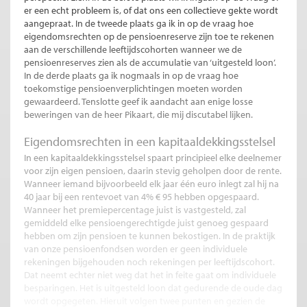
er een echt probleem is, of dat ons een collectieve gekte wordt
aangepraat. In de tweede plaats ga ik in op de vraag hoe
eigendomsrechten op de pensioenreserve zijn toe te rekenen
aan de verschillende leeftijdscohorten wanneer we de
pensioenreserves zien als de accumulatie van ‘uitgesteld loon’.
In de derde plaats ga ik nogmaals in op de vraag hoe
toekomstige pensioenverplichtingen moeten worden
gewaardeerd. Tenslotte geef ik aandacht aan enige losse
beweringen van de heer Pikaart, die mij discutabel lijken.
Eigendomsrechten in een kapitaaldekkingsstelsel
In een kapitaaldekkingsstelsel spaart principieel elke deelnemer
voor zijn eigen pensioen, daarin stevig geholpen door de rente.
Wanneer iemand bijvoorbeeld elk jaar één euro inlegt zal hij na
40 jaar bij een rentevoet van 4% € 95 hebben opgespaard.
Wanneer het premiepercentage juist is vastgesteld, zal
gemiddeld elke pensioengerechtigde juist genoeg gespaard
hebben om zijn pensioen te kunnen bekostigen. In de praktijk
van onze pensioenfondsen worden er geen individuele
rekeningen bijgehouden noch rekeningen per leeftijdscohort.
Dat neemt echter niet weg dat het in feite gaat om individuele
besparingen. Het is uitgesteld loon dat gedurende de oude dag
wordt opgegeten. Hieruit volgen twee punten en gezien de