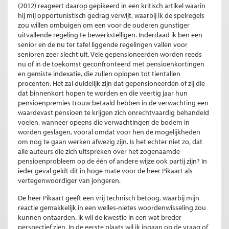
(2012) reageert daarop gepikeerd in een kritisch artikel waarin
hij mij opportunistisch gedrag verwijt, waarbij ik de spelregels
zou willen ombuigen om een voor de ouderen gunstiger
uitvallende regeling te bewerkstelligen. Inderdaad ik ben een
senior en de nu ter tafel liggende regelingen vallen voor
senioren zeer slecht uit. Vele gepensioneerden worden reeds
nu of in de toekomst geconfronteerd met pensioenkortingen
en gemiste indexatie, die zullen oplopen tot tientallen
procenten. Het zal duidelijk zijn dat gepensioneerden of zij die
dat binnenkort hopen te worden en die veertig jaar hun
pensioenpremies trouw betaald hebben in de verwachting een
waardevast pensioen te krijgen zich onrechtvaardig behandeld
voelen, wanneer opeens die verwachtingen de bodem in
worden geslagen, vooral omdat voor hen de mogelijkheden
om nog te gaan werken afwezig zijn. Is het echter niet zo, dat
alle auteurs die zich uitspreken over het zogenaamde
pensioenprobleem op de één of andere wijze ook partij zijn? In
ieder geval geldt dit in hoge mate voor de heer Pikaart als
vertegenwoordiger van jongeren.
De heer Pikaart geeft een vrij technisch betoog, waarbij mijn
reactie gemakkelijk in een welles-nietes woordenwisseling zou
kunnen ontaarden. Ik wil de kwestie in een wat breder
perspectief zien. In de eerste plaats wil ik ingaan op de vraag of