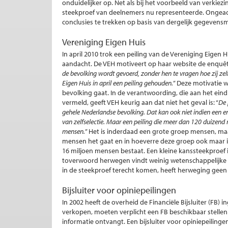
onduidelijker op. Net als bij het voorbeeld van verkiez
steekproef van deelnemers nu representeerde. Ongeach
conclusies te trekken op basis van dergelijk gegevensm
Vereniging Eigen Huis
In april 2010 trok een peiling van de Vereniging Eigen
aandacht. De VEH motiveert op haar website de enquête 
de bevolking wordt gevoerd, zonder hen te vragen hoe zij ze
Eigen Huis in april een peiling gehouden.
” Deze motivatie 
bevolking gaat. In de verantwoording, die aan het eind
vermeld, geeft VEH keurig aan dat niet het geval is: “
De 
gehele Nederlandse bevolking. Dat kan ook niet indien een e
van zelfselectie. Maar een peiling die meer dan 120 duizend
mensen.
” Het is inderdaad een grote groep mensen, maar
mensen het gaat en in hoeverre deze groep ook maar i
16 miljoen mensen bestaat. Een kleine kanssteekproef 
toverwoord herwegen vindt weinig wetenschappelijke ba
in de steekproef terecht komen, heeft herweging geen 
Bijsluiter voor opiniepeilingen
In 2002 heeft de overheid de Financiële Bijsluiter (FB
verkopen, moeten verplicht een FB beschikbaar stelle
informatie ontvangt. Een bijsluiter voor opiniepeiling