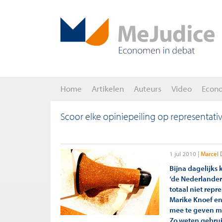
Home
Artikelen
Auteurs
Video
Econ
Scoor elke opiniepeiling op representativi
1 jul 2010
Marcel 
Bijna dagelijks
‘de Nederlander
totaal niet repr
Marike Knoef en 
mee te geven me
Zo weten gebrui