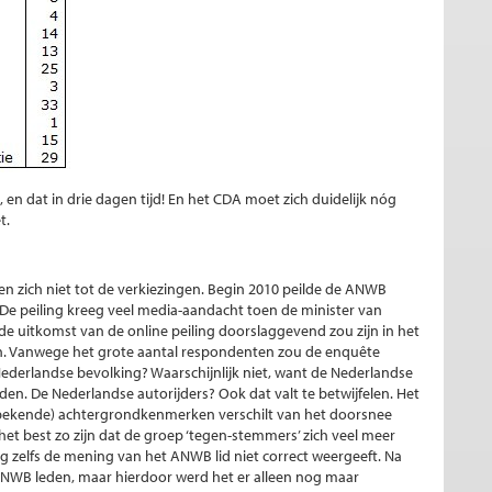
, en dat in drie dagen tijd! En het CDA moet zich duidelijk nóg
t.
en zich niet tot de verkiezingen. Begin 2010 peilde de ANWB
De peiling kreeg veel media-aandacht toen de minister van
 de uitkomst van de online peiling doorslaggevend zou zijn in het
ren. Vanwege het grote aantal respondenten zou de enquête
 Nederlandse bevolking? Waarschijnlijk niet, want de Nederlandse
en. De Nederlandse autorijders? Ook dat valt te betwijfelen. Het
nbekende) achtergrondkenmerken verschilt van het doorsnee
et best zo zijn dat de groep ‘tegen-stemmers’ zich veel meer
g zelfs de mening van het ANWB lid niet correct weergeeft. Na
-ANWB leden, maar hierdoor werd het er alleen nog maar