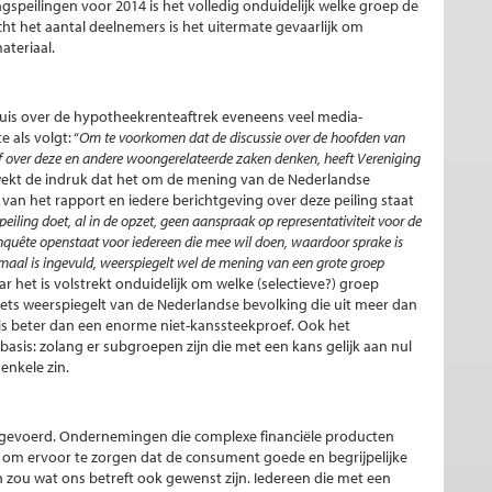
ingspeilingen voor 2014 is het volledig onduidelijk welke groep de
t het aantal deelnemers is het uitermate gevaarlijk om
ateriaal.
 Huis over de hypotheekrenteaftrek eveneens veel media-
als volgt: “
Om te voorkomen dat de discussie over de hoofden van
lf over deze en andere woongerelateerde zaken denken, heeft Vereniging
wekt de indruk dat het om de mening van de Nederlandse
 van het rapport en iedere berichtgeving over deze peiling staat
peiling doet, al in de opzet, geen aanspraak op representativiteit voor de
nquête openstaat voor iedereen die mee wil doen, waardoor sprake is
 maal is ingevuld, weerspiegelt wel de mening van een grote groep
 het is volstrekt onduidelijk om welke (selectieve?) groep
ets weerspiegelt van de Nederlandse bevolking die uit meer dan
is beter dan een enorme niet-kanssteekproef. Ook het
sis: zolang er subgroepen zijn die met een kans gelijk aan nul
enkele zin.
) ingevoerd. Ondernemingen die complexe financiële producten
n om ervoor te zorgen dat de consument goede en begrijpelijke
en zou wat ons betreft ook gewenst zijn. Iedereen die met een