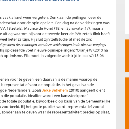
 is vaak al snel weer vergeten. Denk aan de peilingen over de
 onderschat door de opiniepeilers. Een dag na de verkiezingen was
V: 18 zetels), Maurice de Hond (18) en Synovate (17), maar al
e uitleg waarom hij voor de tweede keer de PVV-zetels flink heeft
 beter zal zijn. Hij sluit zijn ‘zelfstudie’ af met de zin:
uitgevoerd de ervaringen van deze verkiezingen in de nieuwe wegings-
 hij op dezelfde voet nieuwe opiniepeilingen: “Oranje WK2010 na
h optimisme. Elia moet in volgende wedstrijd in basis.” (15-06-
redenen voor te geven, één daarvan is de manier waarop de
 representatief voor de populatie. In het geval van de
tigde Nederlanders. Zoals
Jelke Betlehem
(2010) aangeeft dient
an die populatie. Idealiter wordt een kanssteekproef
 de totale populatie, bijvoorbeeld op basis van de Gemeentelijke
n voorbeeld. Bij het grote publiek wordt representatief vooral
zonder aan te geven waar de representativiteit precies op slaat,