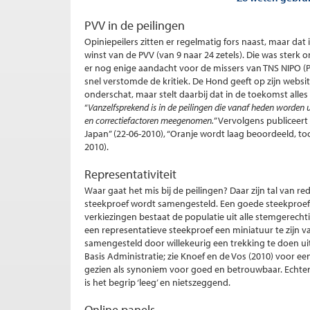
PVV in de peilingen
Opiniepeilers zitten er regelmatig fors naast, maar dat
winst van de PVV (van 9 naar 24 zetels). Die was sterk
er nog enige aandacht voor de missers van TNS NIPO (PV
snel verstomde de kritiek. De Hond geeft op zijn websit
onderschat, maar stelt daarbij dat in de toekomst alles veel
“
Vanzelfsprekend is in de peilingen die vanaf heden worden 
en correctiefactoren meegenomen.
” Vervolgens publiceert
Japan” (22-06-2010), “Oranje wordt laag beoordeeld, toc
2010).
Representativiteit
Waar gaat het mis bij de peilingen? Daar zijn tal van 
steekproef wordt samengesteld. Een goede steekproef is
verkiezingen bestaat de populatie uit alle stemgerech
een representatieve steekproef een miniatuur te zijn v
samengesteld door willekeurig een trekking te doen uit
Basis Administratie; zie Knoef en de Vos (2010) voor ee
gezien als synoniem voor goed en betrouwbaar. Echter, 
is het begrip ‘leeg’ en nietszeggend.
Online panels