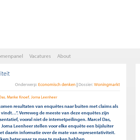
omenpanel
Vacatures
About
teit
Onderwerp:
Economisch denken
Dossier:
Woningmarkt
Das
Marike Knoef
Jorna Leenheer
 komen resultaten van enquêtes naar buiten met claims als
 vindt…’’. Verreweg de meeste van deze enquêtes zijn
esentatief, vooral niet de internetpeilingen. Marcel Das,
Jorna Leenheer stellen voor elke enquête een bijsluiter
t daarin informatie over de mate van representativiteit.
kers beter waar ze mee te maken hebben.