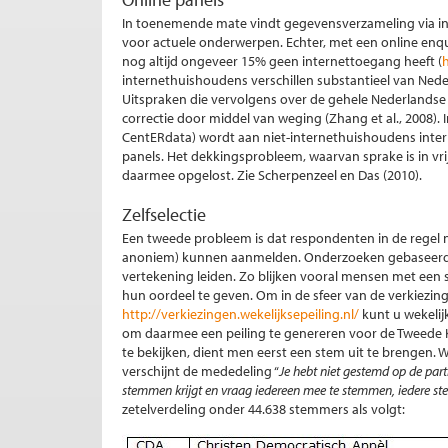
In toenemende mate vindt gegevensverzameling via int
voor actuele onderwerpen. Echter, met een online enqu
nog altijd ongeveer 15% geen internettoegang heeft (
internethuishoudens verschillen substantieel van Nede
Uitspraken die vervolgens over de gehele Nederlandse b
correctie door middel van weging (Zhang et al., 2008).
CentERdata) wordt aan niet-internethuishoudens inte
panels. Het dekkingsprobleem, waarvan sprake is in vrij
daarmee opgelost. Zie Scherpenzeel en Das (2010).
Zelfselectie
Een tweede probleem is dat respondenten in de regel niet
anoniem) kunnen aanmelden. Onderzoeken gebaseerd op 
vertekening leiden. Zo blijken vooral mensen met een s
hun oordeel te geven. Om in de sfeer van de verkiezinge
http://verkiezingen.wekelijksepeiling.nl/
kunt u wekelij
om daarmee een peiling te genereren voor de Tweede K
te bekijken, dient men eerst een stem uit te brengen. W
verschijnt de mededeling “
Je hebt niet gestemd op de par
stemmen krijgt en vraag iedereen mee te stemmen, iedere ste
zetelverdeling onder 44.638 stemmers als volgt: