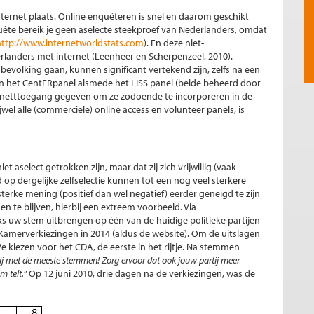
ernet plaats. Online enquêteren is snel en daarom geschikt
ête bereik je geen aselecte steekproef van Nederlanders, omdat
http://www.internetworldstats.com
). En deze niet-
rlanders met internet (Leenheer en Scherpenzeel, 2010).
evolking gaan, kunnen significant vertekend zijn, zelfs na een
 In het CentERpanel alsmede het LISS panel (beide beheerd door
rnetttoegang gegeven om ze zodoende te incorporeren in de
wel alle (commerciële) online access en volunteer panels, is
 aselect getrokken zijn, maar dat zij zich vrijwillig (vaak
dergelijke zelfselectie kunnen tot een nog veel sterkere
terke mening (positief dan wel negatief) eerder geneigd te zijn
n te blijven, hierbij een extreem voorbeeld. Via
ks uw stem uitbrengen op één van de huidige politieke partijen
amerverkiezingen in 2014 (aldus de website). Om de uitslagen
e kiezen voor het CDA, de eerste in het rijtje. Na stemmen
tij met de meeste stemmen! Zorg ervoor dat ook jouw partij meer
m telt.
” Op 12 juni 2010, drie dagen na de verkiezingen, was de