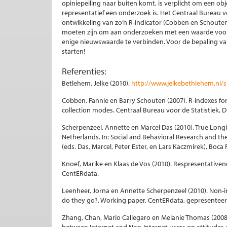
opiniepeiling naar buiten komt, is verplicht om een obje
representatief een onderzoek is. Het Centraal Bureau v
ontwikkeling van zo’n R-indicator (Cobben en Schouten
moeten zijn om aan onderzoeken met een waarde voor 
enige nieuwswaarde te verbinden. Voor de bepaling va
starten!
Referenties:
Betlehem, Jelke (2010).
http://www.jelkebethlehem.nl/s
Cobben, Fannie en Barry Schouten (2007). R-indexes for
collection modes. Centraal Bureau voor de Statistiek, 
Scherpenzeel, Annette en Marcel Das (2010). True Longi
Netherlands. In: Social and Behavioral Research and t
(eds. Das, Marcel, Peter Ester, en Lars Kaczmirek), Boca 
Knoef, Marike en Klaas de Vos (2010). Respresentativen
CentERdata.
Leenheer, Jorna en Annette Scherpenzeel (2010). Non-i
do they go?, Working paper, CentERdata, gepresentee
Zhang, Chan, Mario Callegaro en Melanie Thomas (2008).