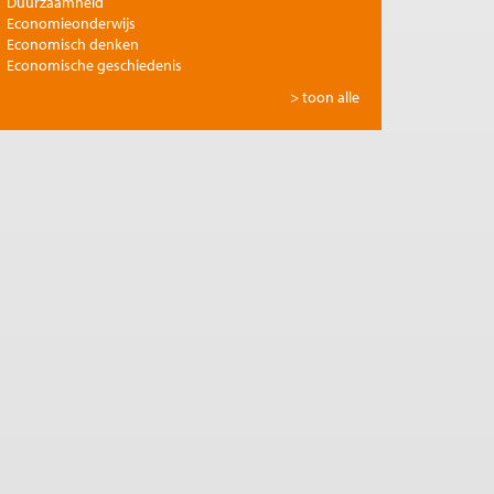
Duurzaamheid
Economieonderwijs
Economisch denken
Economische geschiedenis
Energie
> toon alle
Europese integratie
Filosofie en economie
Financiële markten
Gezondheidszorg
Globalisering
Inkomensongelijkheid
Innovatie
Internationale handel
Jubileumreeks Me Judice
Kunst en cultuur
Landbouw
Macro-economische politiek
Management en organisatie
Marktwerking
Migratie en integratie
Milieu
Monetair beleid
Onderwijs en wetenschap
Ontwikkelingseconomie