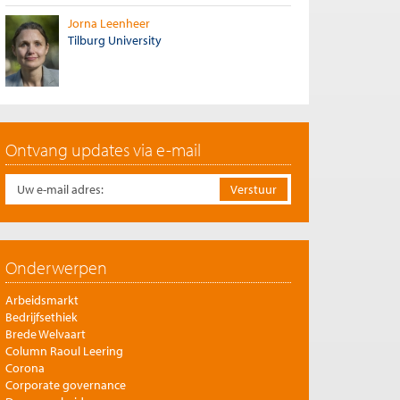
Jorna Leenheer
Tilburg University
Ontvang updates via e-mail
Onderwerpen
Arbeidsmarkt
Bedrijfsethiek
Brede Welvaart
Column Raoul Leering
Corona
Corporate governance