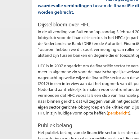
waardevolle verbindingen tussen de financiële di
worden gebracht.
Dijsselbloem over HFC
In de uitzending van Buitenhof op zondag 3 februari 
lobbyclub voor de financiële sector. In het HFC zijn part
de Nederlandsche Bank (DNB) en de Autoriteit Financië
"waarom hebben we dit soort vermenging van rollen e
afstand zijn tussen banken en degene die er toezicht o
HFC is in 2007 opgericht om de financiële sector te ver
meer in algemene zin voor de maatschappelijke welvaa
nagedacht op welke wijze de financiële sector aan de
(2012) in een interview aan dat het oogmerk van dit pub
Nederland aantrekkelijk te maken voor centrumfuncties 
vermoeden dat HFC vooral als een club van financiële par
naar binnen gericht, dat wil zeggen vanuit het gedacht
eigen sector gerichte lobbygroep en de kritiek van Dij
HFC in zijn huidige vorm op te heffen (
persbericht
).
Publiek belang
Het publiek belang van de financiële sector is echter da
bevordering van de maatschappelijke welvaart. Een voo