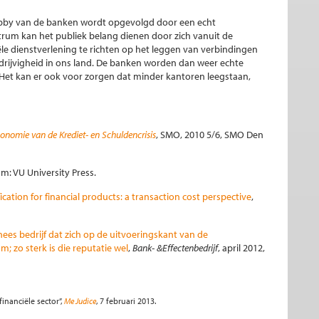
lobby van de banken wordt opgevolgd door een echt
ntrum kan het publiek belang dienen door zich vanuit de
le dienstverlening te richten op het leggen van verbindingen
rijvigheid in ons land. De banken worden dan weer echte
Het kan er ook voor zorgen dat minder kantoren leegstaan,
onomie van de Krediet- en Schuldencrisis
, SMO, 2010 5/6, SMO Den
m: VU University Press.
fication for financial products: a transaction cost perspective
,
ees bedrijf dat zich op de uitvoeringskant van de
 zo sterk is die reputatie wel
,
Bank- &Effectenbedrijf
, april 2012,
inanciële sector”,
Me Judice
, 7 februari 2013.