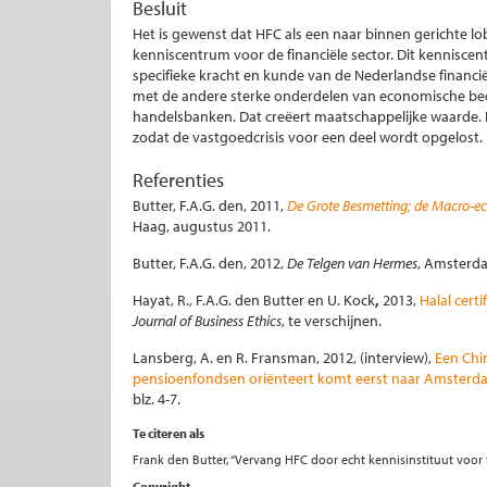
Besluit
Het is gewenst dat HFC als een naar binnen gerichte 
kenniscentrum voor de financiële sector. Dit kennisce
specifieke kracht en kunde van de Nederlandse financië
met de andere sterke onderdelen van economische bed
handelsbanken. Dat creëert maatschappelijke waarde. 
zodat de vastgoedcrisis voor een deel wordt opgelost.
Referenties
Butter, F.A.G. den, 2011,
De Grote Besmetting; de Macro-ec
Haag, augustus 2011.
Butter, F.A.G. den, 2012,
De Telgen van Hermes
, Amsterda
Hayat, R., F.A.G. den Butter en U. Kock
,
2013,
Halal certi
Journal of Business Ethics
, te verschijnen.
Lansberg, A. en R. Fransman, 2012, (interview),
Een Chin
pensioenfondsen oriënteert komt eerst naar Amsterdam;
blz. 4-7.
Te citeren als
Frank den Butter, “Vervang HFC door echt kennisinstituut voor f
Copyright