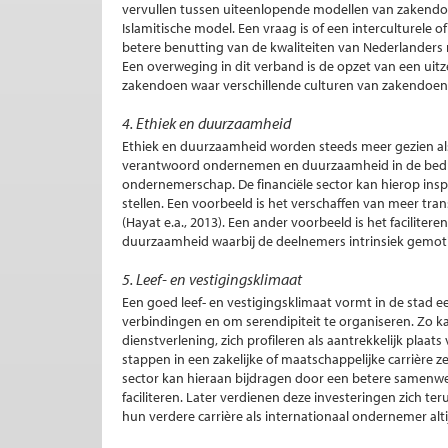
vervullen tussen uiteenlopende modellen van zakendoen
Islamitische model. Een vraag is of een interculturele 
betere benutting van de kwaliteiten van Nederlanders m
Een overweging in dit verband is de opzet van een uit
zakendoen waar verschillende culturen van zakendoen
4. Ethiek en duurzaamheid
Ethiek en duurzaamheid worden steeds meer gezien als
verantwoord ondernemen en duurzaamheid in de bedrij
ondernemerschap. De financiële sector kan hierop ins
stellen. Een voorbeeld is het verschaffen van meer tran
(Hayat e.a., 2013). Een ander voorbeeld is het faciliter
duurzaamheid waarbij de deelnemers intrinsiek gemotiv
5. Leef- en vestigingsklimaat
Een goed leef- en vestigingsklimaat vormt in de stad 
verbindingen en om serendipiteit te organiseren. Zo k
dienstverlening, zich profileren als aantrekkelijk plaat
stappen in een zakelijke of maatschappelijke carrière ze
sector kan hieraan bijdragen door een betere samenwe
faciliteren. Later verdienen deze investeringen zich 
hun verdere carrière als internationaal ondernemer alt