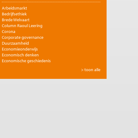
Arbeidsmarkt
Bedrijfsethiek
Brede Welvaart
Column Raoul Leering
Corona
Corporate governance
Duurzaamheid
Economieonderwijs
Economisch denken
Economische geschiedenis
Energie
> toon alle
Europese integratie
Filosofie en economie
Financiële markten
Gezondheidszorg
Globalisering
Inkomensongelijkheid
Innovatie
Internationale handel
Jubileumreeks Me Judice
Kunst en cultuur
Landbouw
Macro-economische politiek