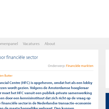
omenpanel
Vacatures
About
or financiële sector
Onderwerp:
Financiële markten
den Butter
ancial Centre (HFC) is opgeheven, omdat het als een lobby
ezen wordt gezien. Volgens de Amsterdamse hoogleraar
r moet het HFC vanuit een publiek-private samenwerking
n door een kennisinstituut dat zich richt op de vraag op
 financiële sector in de Nederlandse transactie-economie
aan de maatschappelijke welvaart. Dan kunnen