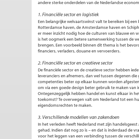
andere sterke onderdelen van de Nederlandse econom
1. Financiële sector en logistiek
Een belangrijke welvaartswinst valt te bereiken bij e
Rotterdamse haven, de Amsterdamse haven en Schiphol, 
er meer inzicht nodig hoe de culturen van blauwe en w
is het oogmerk een betere samenwerking tussen de were
brengen. Een voorbeeld binnen dit thema is het bevor
financiers, verladers, douane en vervoerders.
2. Financiële sector en creatieve sector
De financiële sector en de creatieve sector hebben ie
leveranciers en afnemers, dan wel tussen degenen die
competenties beter op elkaar kunnen worden afgest
om via een goede design beter gebruik te maken van int
Ontegenzeggelijk hebben handel en kunst elkaar in het 
toekomst? Te overwegen valt om Nederland tot een hub 
eigendomsrechten te maken.
3. Verschillende modellen van zakendoen
In het verleden heeft Nederland met zijn handelsgeest
gehad. Indien dat nog zo is – en dat is inderdaad de v
voor het leggen van een verbinding tussen de verschill