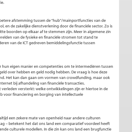
ie.
en betere afstemming tussen de “hub”/mainportfuncties van de
en de zakelijke dienstverlening door de financiële sector. Zo is
itte boorden op elkaar af te stemmen zijn. Meer in algemene zin
lden van de fysieke en financiële stromen tot stand te
deren van de ICT gedreven bemiddelingsfunctie tussen
der hun eigen manier en competenties om te intermediëren tussen
 geld over hebben en geld nodig hebben. De vraag is hoe deze
emd. Het kan dan gaan om vormen van crowdfunding, maar ook
ernet bij afhandeling van financiële transacties.
verleden versterkt: welke ontwikkelingen zijn er hiertoe in de
voor financiering en borging van intellectuele
 altijd een zekere mate van openheid naar andere culturen
raag – betekent het dat ons land een comparatief voordeel heeft
ende culturele modellen. In die zin kan ons land een brugfunctie