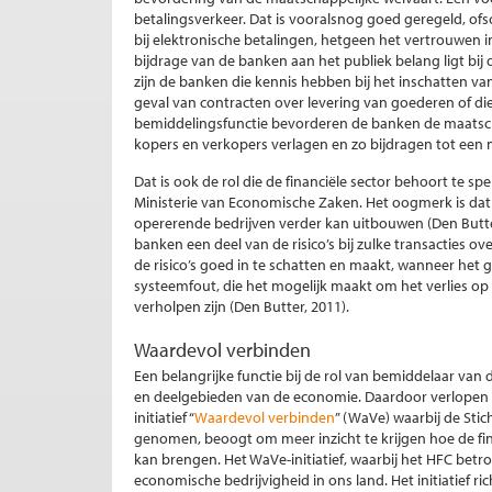
betalingsverkeer. Dat is vooralsnog goed geregeld, of
bij elektronische betalingen, hetgeen het vertrouwen i
bijdrage van de banken aan het publiek belang ligt bij d
zijn de banken die kennis hebben bij het inschatten van
geval van contracten over levering van goederen of dien
bemiddelingsfunctie bevorderen de banken de maatscha
kopers en verkopers verlagen en zo bijdragen tot een m
Dat is ook de rol die de financiële sector behoort te sp
Ministerie van Economische Zaken. Het oogmerk is dat N
opererende bedrijven verder kan uitbouwen (Den Butter, 
banken een deel van de risico’s bij zulke transacties
de risico’s goed in te schatten en maakt, wanneer he
systeemfout, die het mogelijk maakt om het verlies op 
verholpen zijn (Den Butter, 2011).
Waardevol verbinden
Een belangrijke functie bij de rol van bemiddelaar va
en deelgebieden van de economie. Daardoor verlopen t
initiatief “
Waardevol verbinden
” (WaVe) waarbij de St
genomen, beoogt om meer inzicht te krijgen hoe de fin
kan brengen. Het WaVe-initiatief, waarbij het HFC betr
economische bedrijvigheid in ons land. Het initiatief ri