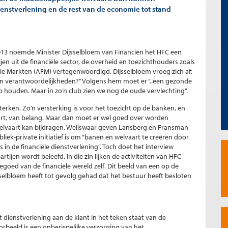
enstverlening en de rest van de economie tot stand
2013 noemde Minister Dijsselbloem van Financiën het HFC een
ijen uit de financiële sector, de overheid en toezichthouders zoals
le Markten (AFM) vertegenwoordigd. Dijsselbloem vroeg zich af:
n verantwoordelijkheden?” Volgens hem moet er “..een gezonde
p houden. Maar in zo’n club zien we nog de oude vervlechting".
sterken. Zo’n versterking is voor het toezicht op de banken, en
rt, van belang. Maar dan moet er wel goed over worden
 welvaart kan bijdragen. Weliswaar geven Lansberg en Fransman
liek-private initiatief is om “banen en welvaart te creëren door
in de financiële dienstverlening”. Toch doet het interview
tijen wordt beleefd. In die zin lijken de activiteiten van HFC
egoed van de financiële wereld zelf. Dit beeld van een op de
sselbloem heeft tot gevolg gehad dat het bestuur heeft besloten
t dienstverlening aan de klant in het teken staat van de
rbeeld is een onberispelijke verzorging van het