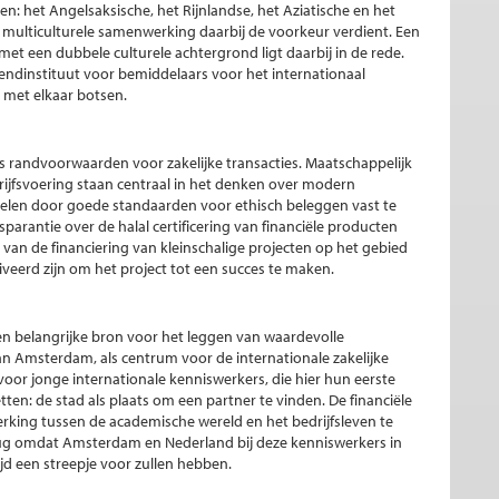
: het Angelsaksische, het Rijnlandse, het Aziatische en het
of multiculturele samenwerking daarbij de voorkeur verdient. Een
et een dubbele culturele achtergrond ligt daarbij in de rede.
zendinstituut voor bemiddelaars voor het internationaal
 met elkaar botsen.
 randvoorwaarden voor zakelijke transacties. Maatschappelijk
fsvoering staan centraal in het denken over modern
pelen door goede standaarden voor ethisch beleggen vast te
sparantie over de halal certificering van financiële producten
en van de financiering van kleinschalige projecten op het gebied
eerd zijn om het project tot een succes te maken.
een belangrijke bron voor het leggen van waardevolle
an Amsterdam, als centrum voor de internationale zakelijke
s voor jonge internationale kenniswerkers, die hier hun eerste
tten: de stad als plaats om een partner te vinden. De financiële
rking tussen de academische wereld en het bedrijfsleven te
terug omdat Amsterdam en Nederland bij deze kenniswerkers in
ijd een streepje voor zullen hebben.