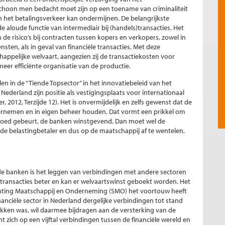
schoon men bedacht moet zijn op een toename van criminaliteit
n het betalingsverkeer kan ondermijnen. De belangrijkste
e aloude functie van intermediair bij (handels)transacties. Het
 de risico’s bij contracten tussen kopers en verkopers, zowel in
sten, als in geval van financiële transacties. Met deze
ppelijke welvaart, aangezien zij de transactiekosten voor
eer efficiënte organisatie van de productie.
elen in de “Tiende Topsector” in het innovatiebeleid van het
ederland zijn positie als vestigingsplaats voor internationaal
2012, Terzijde 12). Het is onvermijdelijk en zelfs gewenst dat de
 overnemen en in eigen beheer houden. Dat vormt een prikkel om
t goed gebeurt, de banken winstgevend. Dan moet wel de
de belastingbetaler en dus op de maatschappij af te wentelen,
n de banken is het leggen van verbindingen met andere sectoren
ransacties beter en kan er welvaartswinst geboekt worden. Het
ichting Maatschappij en Onderneming (SMO) het voortouw heeft
anciële sector in Nederland dergelijke verbindingen tot stand
okken was, wil daarmee bijdragen aan de versterking van de
cht zich op een vijftal verbindingen tussen de financiële wereld en