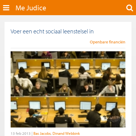
Me Judice
Voer een echt sociaal leenstelsel in
Openbare financiën
13 feb 2013
Bas Jacobs
Dinand Webbink