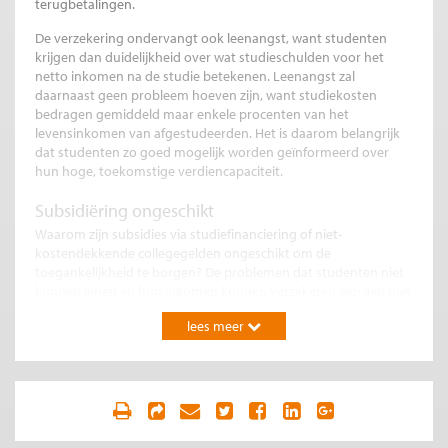
terugbetalingen.
De verzekering ondervangt ook leenangst, want studenten
krijgen dan duidelijkheid over wat studieschulden voor het
netto inkomen na de studie betekenen. Leenangst zal
daarnaast geen probleem hoeven zijn, want studiekosten
bedragen gemiddeld maar enkele procenten van het
levensinkomen van afgestudeerden. Het is daarom belangrijk
dat studenten zo goed mogelijk worden geïnformeerd over
hun hoge, toekomstige verdiencapaciteit.
Subsidiëring ongeschikt
Waarom zijn subsidies via studiefinanciering of niet-
kostendekkende collegegelden ongeschikt om de
toegankelijkheid te borgen? De problemen dat studenten niet
kunnen lenen en hun inkomen kunnen verzekeren worden niet
opgelost, de gevolgen ervan worden alleen verzacht. Beurzen
lees meer
en niet-kostendekkende collegegelden herverdelen inkomen
van arm naar rijk en verlagen de sociale mobiliteit aangezien
zo’n driekwart van de studenten uit de rijkste helft van de
bevolking komt. Subsidies zetten aan tot te grote
onderwijsdeelname van studenten met lage verwachte
opbrengsten, hoge kans op uitval en lange studieduren. En
subsidies worden gefinancierd uit economisch verstorende