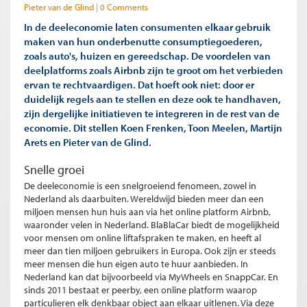
Pieter van de Glind
0 Comments
In de deeleconomie laten consumenten elkaar gebruik
maken van hun onderbenutte consumptiegoederen,
zoals auto's, huizen en gereedschap. De voordelen van
deelplatforms zoals Airbnb zijn te groot om het verbieden
ervan te rechtvaardigen. Dat hoeft ook niet: door er
duidelijk regels aan te stellen en deze ook te handhaven,
zijn dergelijke initiatieven te integreren in de rest van de
economie. Dit stellen Koen Frenken, Toon Meelen, Martijn
Arets en Pieter van de Glind.
Snelle groei
De deeleconomie is een snelgroeiend fenomeen, zowel in
Nederland als daarbuiten. Wereldwijd bieden meer dan een
miljoen mensen hun huis aan via het online platform Airbnb,
waaronder velen in Nederland. BlaBlaCar biedt de mogelijkheid
voor mensen om online liftafspraken te maken, en heeft al
meer dan tien miljoen gebruikers in Europa. Ook zijn er steeds
meer mensen die hun eigen auto te huur aanbieden. In
Nederland kan dat bijvoorbeeld via MyWheels en SnappCar. En
sinds 2011 bestaat er peerby, een online platform waarop
particulieren elk denkbaar object aan elkaar uitlenen. Via deze