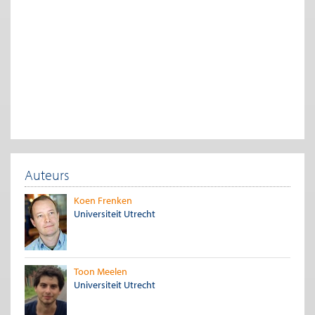
• Bij delen gaat het om interacties tussen consumenten
onderling (consumer-to-consumer, afgekort c2c) en dus niet
om het huren of leasen van een goed bij een bedrijf (business-
to-consumer, afgekort b2c). In het laatste geval spreken we van
product-dienst economie
, waarbij de dienst eruit bestaat dat
de consument toegang krijgt een product, terwijl het bedrijf
het product in bezit houdt. Denk bijvoorbeeld aan b2c
autoverhuur.
• Bij delen gaat het om consumenten die elkaar tijdelijk toegang
verschaffen tot een fysiek goed, en niet om de overdracht van
het eigendom van het goed. De deeleconomie valt dus niet
samen met de
tweedehands economie
. Daar gaat om het
Auteurs
doorverkopen of weggeven van goederen tussen
consumenten, zoals dat gebeurt op online platformen als
Koen Frenken
Marktplaats.
Universiteit Utrecht
• Bij delen gaat het om efficiënter benutten van fysieke
consumptiegoederen en niet om particulieren die elkaar een
dienst verlenen. Immers, fysieke goederen kunnen onbenut
Toon Meelen
zijn, mensen niet. Internetplatforms die consumenten bij elkaar
Universiteit Utrecht
brengen die elkaar diensten verlenen, worden ook wel
aangeduid met de
op-afroep economie
(The Economist 2015),
zoals in het geval van taxiritten of klussen in het huis.