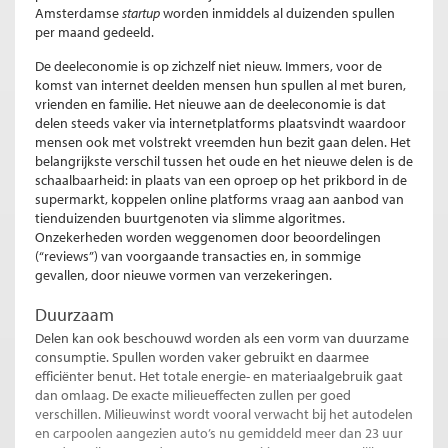
Amsterdamse
startup
worden inmiddels al duizenden spullen
per maand gedeeld.
De deeleconomie is op zichzelf niet nieuw. Immers, voor de
komst van internet deelden mensen hun spullen al met buren,
vrienden en familie. Het nieuwe aan de deeleconomie is dat
delen steeds vaker via internetplatforms plaatsvindt waardoor
mensen ook met volstrekt vreemden hun bezit gaan delen. Het
belangrijkste verschil tussen het oude en het nieuwe delen is de
schaalbaarheid: in plaats van een oproep op het prikbord in de
supermarkt, koppelen online platforms vraag aan aanbod van
tienduizenden buurtgenoten via slimme algoritmes.
Onzekerheden worden weggenomen door beoordelingen
(“reviews”) van voorgaande transacties en, in sommige
gevallen, door nieuwe vormen van verzekeringen.
Duurzaam
Delen kan ook beschouwd worden als een vorm van duurzame
consumptie. Spullen worden vaker gebruikt en daarmee
efficiënter benut. Het totale energie- en materiaalgebruik gaat
dan omlaag. De exacte milieueffecten zullen per goed
verschillen. Milieuwinst wordt vooral verwacht bij het autodelen
en carpoolen aangezien auto’s nu gemiddeld meer dan 23 uur