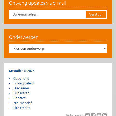
Ontvang updates via e-mail
Onderwerpen
MeJudice © 2026
Copyright
Privacybeleid
Opties voor consumenten
Disclaimer
Publiceren
Aan de hand van de vier typen collaborative consumption
Contact
kunnen de opties die consumenten hebben expliciet gemaakt
Nieuwsbrief
worden. Op het moment dat een consument een bepaald
Site credits
fysiek goed nodig heeft, bijvoorbeeld een boormachine, zijn er
vier mogelijke platformen: je koopt een boor van een particulier
Volg ons op