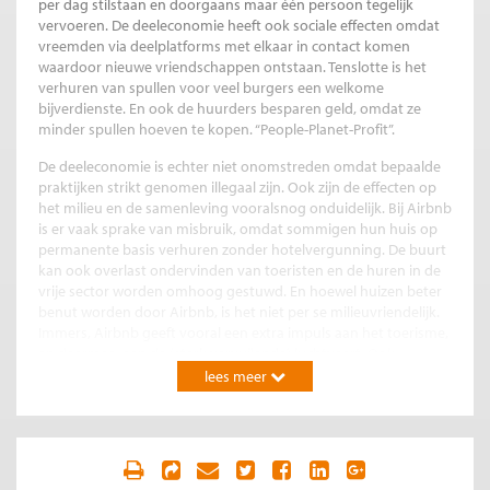
per dag stilstaan en doorgaans maar één persoon tegelijk
vervoeren. De deeleconomie heeft ook sociale effecten omdat
vreemden via deelplatforms met elkaar in contact komen
waardoor nieuwe vriendschappen ontstaan. Tenslotte is het
verhuren van spullen voor veel burgers een welkome
bijverdienste. En ook de huurders besparen geld, omdat ze
minder spullen hoeven te kopen. “People-Planet-Profit”.
De deeleconomie is echter niet onomstreden omdat bepaalde
praktijken strikt genomen
illegaal zijn. Ook zijn de effecten op
het milieu en de samenleving vooralsnog onduidelijk. Bij Airbnb
is er vaak sprake van misbruik, omdat sommigen hun huis op
permanente basis verhuren zonder hotelvergunning. De buurt
kan ook overlast ondervinden van toeristen en de huren in de
vrije sector worden omhoog gestuwd. En hoewel huizen beter
benut worden door Airbnb, is het niet per se milieuvriendelijk.
Immers, Airbnb geeft vooral een extra impuls aan het toerisme,
en daarmee, aan de (sterk vervuilende) luchtvaart. Ook
UberPop, een mobiele applicatie van miljardenbedrijf Uber die
lees meer
een ieder in staat stelt om taxiritten aan elkaar aan te bieden, is
illegaal omdat mensen zonder vergunning als taxi rondrijden.
En hoewel het bedrijf UberPop promoot als milieuvriendelijk
(men kan de eigen auto wegdoen en in plaats daarvan taxi’s
gebruiken), is het vooralsnog onduidelijk in hoeverre goedkope