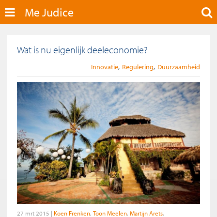
Me Judice
Wat is nu eigenlijk deeleconomie?
Innovatie
Regulering
Duurzaamheid
27 mrt 2015
Koen Frenken
Toon Meelen
Martijn Arets