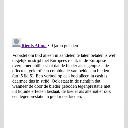
worden opgescheept met aandelen in een private equity
maatschappij die waarschijnlijk helemaal niet thuis horen in
hun beleggingsportefeuille. Niet onbelangrijk nevenvoordeel is
ook dat een bod uitsluitend in aandelen een greep in de kas
van het doelwit, ter consolidatie van de financiering van het
contante deel van een bod, overbodig maakt.
Wetswijziging geboden
Al met al mag verwacht worden dat een restrictie dat een
vijandig bod alleen in aandelen mag worden uitgebracht de
kans op een vijandig bod aanzienlijk zal verminderen. Zo’n
restrictie is niet in strijd met de vrijheid van kapitaalverkeer
maar opname in het Nederlandse vennootschapsrecht is wel
een vereiste.
*
Dit artikel is een uitgewerkte versie van een publicatie in het Financieel Dagblad
van 22 mei 2017
Naschrift Piet Duffhues:
Veel dank aan Van Wensveen die mijn voorstel ondersteunt om
te komen tot een gewijzigde betaalmethode voor doelwit-
aandeelhouders ingeval van buitenlandse overnames. Door mij
was al aangegeven dat sommige beleggers dat voorstel