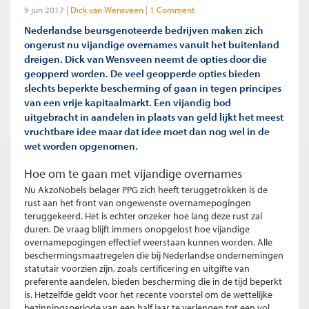
9 jun 2017
Dick van Wensveen
1 Comment
Nederlandse beursgenoteerde bedrijven maken zich
ongerust nu vijandige overnames vanuit het buitenland
dreigen. Dick van Wensveen neemt de opties door die
geopperd worden. De veel geopperde opties bieden
slechts beperkte bescherming of gaan in tegen principes
van een vrije kapitaalmarkt. Een vijandig bod
uitgebracht in aandelen in plaats van geld lijkt het meest
vruchtbare idee maar dat idee moet dan nog wel in de
wet worden opgenomen.
Hoe om te gaan met vijandige overnames
Nu AkzoNobels belager PPG zich heeft teruggetrokken is de
rust aan het front van ongewenste overnamepogingen
teruggekeerd. Het is echter onzeker hoe lang deze rust zal
duren. De vraag blijft immers onopgelost hoe vijandige
overnamepogingen effectief weerstaan kunnen worden. Alle
beschermingsmaatregelen die bij Nederlandse ondernemingen
statutair voorzien zijn, zoals certificering en uitgifte van
preferente aandelen, bieden bescherming die in de tijd beperkt
is. Hetzelfde geldt voor het recente voorstel om de wettelijke
bezinningsperiode van een half jaar te verlengen tot een vol