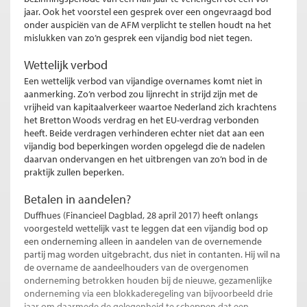
jaar. Ook het voorstel een gesprek over een ongevraagd bod
onder auspiciën van de AFM verplicht te stellen houdt na het
mislukken van zo’n gesprek een vijandig bod niet tegen.
Wettelijk verbod
Een wettelijk verbod van vijandige overnames komt niet in
aanmerking. Zo’n verbod zou lijnrecht in strijd zijn met de
vrijheid van kapitaalverkeer waartoe Nederland zich krachtens
het Bretton Woods verdrag en het EU-verdrag verbonden
heeft. Beide verdragen verhinderen echter niet dat aan een
vijandig bod beperkingen worden opgelegd die de nadelen
daarvan ondervangen en het uitbrengen van zo’n bod in de
praktijk zullen beperken.
Betalen in aandelen?
Duffhues (Financieel Dagblad, 28 april 2017) heeft onlangs
voorgesteld wettelijk vast te leggen dat een vijandig bod op
een onderneming alleen in aandelen van de overnemende
partij mag worden uitgebracht, dus niet in contanten. Hij wil na
de overname de aandeelhouders van de overgenomen
onderneming betrokken houden bij de nieuwe, gezamenlijke
onderneming via een blokkaderegeling van bijvoorbeeld drie
jaar om daarmede de gelegenheid te scheppen dat een