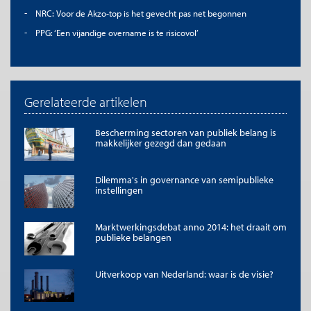
De titel en eerste zinnen van dit artikel mogen zonder toestemming
NRC: Voor de Akzo-top is het gevecht pas net begonnen
worden overgenomen met de bronvermelding
Me Judice
en, indien
PPG: ‘Een vijandige overname is te risicovol’
online, een link naar het artikel. Volledige overname is slechts beperkt
toegestaan. Voor meer informatie, zie onze
copyright richtlijnen
.
Afbeelding
Afbeelding ‘
AkzoNobel
’ van Lettuce. (
CC BY-NC-ND 2.0
).
Gerelateerde artikelen
Bescherming sectoren van publiek belang is
makkelijker gezegd dan gedaan
Dilemma's in governance van semipublieke
instellingen
Marktwerkingsdebat anno 2014: het draait om
publieke belangen
Uitverkoop van Nederland: waar is de visie?