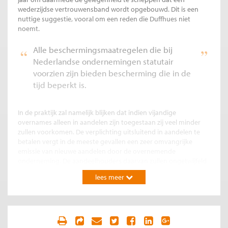
wederzijdse vertrouwensband wordt opgebouwd. Dit is een
nuttige suggestie, vooral om een reden die Duffhues niet
noemt.
Alle beschermingsmaatregelen die bij
Nederlandse ondernemingen statutair
voorzien zijn bieden bescherming die in de
tijd beperkt is.
In de praktijk zal namelijk blijken dat indien vijandige
overnames alleen in aandelen zijn toegestaan zij veel minder
zullen voorkomen. De verplichting uitsluitend in aandelen te
betalen vergt in de meeste gevallen een zeer omvangrijke
emissie van nieuwe aandelen door de overnemende
onderneming. De aandeelhouders daarvan zullen ongetwijfeld
grote bezwaren hebben tegen deze constructie vanwege de
lees meer
kapitaalverwatering die daar het gevolg van is, temeer omdat
altijd een flinke premie geboden moet worden. De
aandeelhouders van de ‘overvaller’ vrezen dat de winst per
aandeel onder druk komt te staan allereerst vanwege de
overnamepremie maar ook omdat de winstbijdrage van een