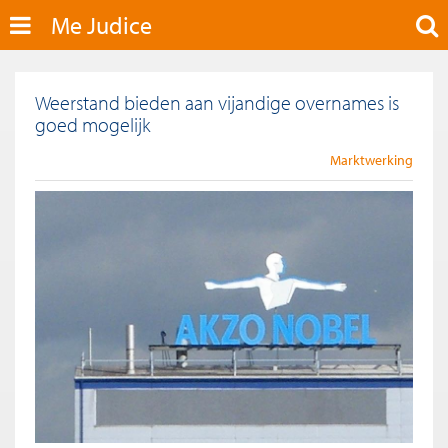
Me Judice
Weerstand bieden aan vijandige overnames is
goed mogelijk
Marktwerking