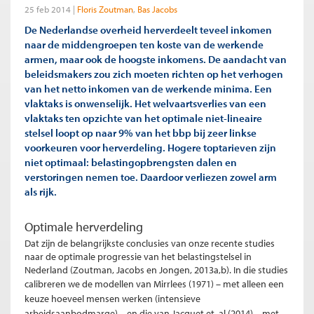
25 feb 2014
Floris Zoutman
Bas Jacobs
De Nederlandse overheid herverdeelt teveel inkomen
naar de middengroepen ten koste van de werkende
armen, maar ook de hoogste inkomens. De aandacht van
beleidsmakers zou zich moeten richten op het verhogen
van het netto inkomen van de werkende minima. Een
vlaktaks is onwenselijk. Het welvaartsverlies van een
vlaktaks ten opzichte van het optimale niet-lineaire
stelsel loopt op naar 9% van het bbp bij zeer linkse
voorkeuren voor herverdeling. Hogere toptarieven zijn
niet optimaal: belastingopbrengsten dalen en
verstoringen nemen toe. Daardoor verliezen zowel arm
als rijk.
Optimale herverdeling
Dat zijn de belangrijkste conclusies van onze recente studies
naar de optimale progressie van het belastingstelsel in
Nederland (Zoutman, Jacobs en Jongen, 2013a,b). In die studies
calibreren we de modellen van Mirrlees (1971)
– met alleen een
keuze hoeveel mensen werken (intensieve
arbeidsaanbodmarge) – en die van Jacquet et. al (2014) – met