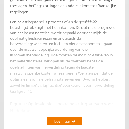
toeslagen, heffingskortingen en andere inkomensafhankelijke
regelingen.
Een belastingstelsel is progressief als de
gemiddelde
belastingdruk stijgt met het inkomen. De optimale progressie
van het belastingstelsel wordt bepaald door enerzijds de
doelmatigheidsverliezen en anderzijds de
herverdelingswinsten. Politici – en niet de economen – gaan
over de maatschappelijke waardering van die
inkomensherverdeling.
Hoe moeten de
marginale
tarieven in
het belastingstelsel verlopen als de overheid bepaalde
doelstellingen van herverdeling tegen de laagste
maatschappelijke kosten wil realiseren? We laten zien dat de
optimale marginale belastingtarieven een U-vorm hebben,
zowel bij ‘linkse’ als bij ’rechtse’ voorkeuren voor herverdeling
(zie figuur 1).
Figuur 1: Optimale niet-lineare belastingtarieven voor
Nederland
lees meer