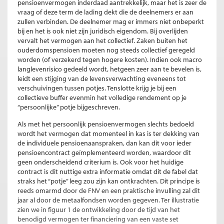
pensioenvermogen inderdaad aantrekkelijk, maar het is zeer de
vraag of deze term de lading dekt die de deelnemers er aan
zullen verbinden. De deelnemer mag er immers niet onbeperkt
bij en het is ook niet zijn juridisch eigendom. Bij overlijden
vervalt het vermogen aan het collectief. Zaken buiten het
ouderdomspensioen moeten nog steeds collectief geregeld
worden (of verzekerd tegen hogere kosten). Indien ook macro
langlevenrisico gedeeld wordt, hetgeen zeer aan te bevelen is,
leidt een stijging van de levensverwachting eveneens tot
verschuivingen tussen potjes. Tenslotte krijg je bij een
collectieve buffer evenmin het volledige rendement op je
“persoonlijke” potje bijgeschreven.
Als met het persoonlijk pensioenvermogen slechts bedoeld
wordt het vermogen dat momenteel in kas is ter dekking van
de individuele pensioenaanspraken, dan kan dit voor ieder
pensioencontract geïmplementeerd worden, waardoor dit
geen onderscheidend criterium is. Ook voor het huidige
contract is dit nuttige extra informatie omdat dit de fabel dat
straks het “potje” leeg zou zijn kan ontkrachten. Dit principe is
reeds omarmd door de FNV en een praktische invulling zal dit
jaar al door de metaalfondsen worden gegeven. Ter illustratie
zien we in figuur 1 de ontwikkeling door de tijd van het
benodigd vermogen ter financiering van een vaste set