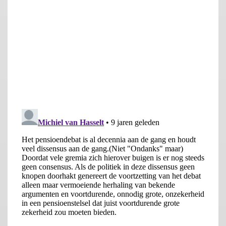
tegen meer individuele alternatieven. Dit is zowel de conclusie
van een Netspar werkgroep (2016), als van analyses van het
CPB (Lever en Michielsen, 2016), als van de financiële werkgroep
die namens de Pensioenfederatie contracten heeft vergeleken
(Pensioenfederatie, 2016). Het collectieve karakter zorgt er voor
dat risico’s efficiënter gedeeld kunnen worden, waardoor er
gemiddeld meer risico genomen kan worden, of een stabieler
pensioen bereikt kan worden bij een gemiddeld vergelijkbare
beleggingsportefeuille. Daarnaast is het binnen het collectief
eenvoudiger om tegelijkertijd veel aandelenrisico te nemen en
toch renterisico’s af te dekken (Lever en Michielsen, 2016).
Desalniettemin roept het contract veel weerstand op bij
bijvoorbeeld verschillende politieke partijen, DNB, en veel
academici. Vanwaar deze aversie?
Een eerste element dat hier ongetwijfeld meespeelt is dat ook
dit contract gevoelig is voor de hoogte van de rente. Dit werd
door de SER (2015) als een van de problemen van het huidige
contract gezien. Probleem is echter dat de rentegevoeligheid
niet zo zeer aan het contract ligt, maar aan het feit dat sparen
voor de oudedag nu eenmaal duurder is als de rente laag is
(Lever en Loois, 2016). Over de mate waarin dit het geval is, kan
getwist worden, maar dit raakt aan de discussie over de
optimale disconteringsvoet en deze discussie ligt nog een stuk