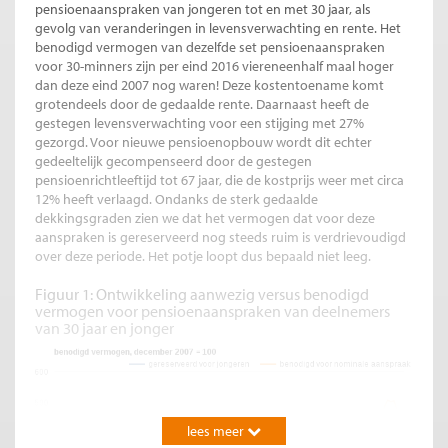
pensioenaanspraken van jongeren tot en met 30 jaar, als
gevolg van veranderingen in levensverwachting en rente. Het
benodigd vermogen van dezelfde set pensioenaanspraken
voor 30-minners zijn per eind 2016 viereneenhalf maal hoger
dan deze eind 2007 nog waren! Deze kostentoename komt
grotendeels door de gedaalde rente. Daarnaast heeft de
gestegen levensverwachting voor een stijging met 27%
gezorgd. Voor nieuwe pensioenopbouw wordt dit echter
gedeeltelijk gecompenseerd door de gestegen
pensioenrichtleeftijd tot 67 jaar, die de kostprijs weer met circa
12% heeft verlaagd. Ondanks de sterk gedaalde
dekkingsgraden zien we dat het vermogen dat voor deze
aanspraken is gereserveerd nog steeds ruim is verdrievoudigd
over deze periode. Het potje loopt dus bepaald niet leeg.
Figuur 1: Ontwikkeling aanwezig versus benodigd
vermogen voor pensioenaanspraken van deelnemers
van 30 jaar en jonger
lees meer