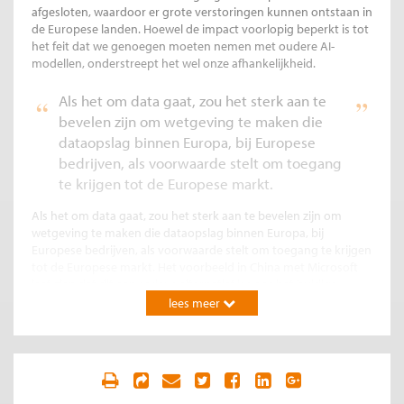
afgesloten, waardoor er grote verstoringen kunnen ontstaan in
de Europese landen. Hoewel de impact voorlopig beperkt is tot
het feit dat we genoegen moeten nemen met oudere AI-
modellen, onderstreept het wel onze afhankelijkheid.
Als het om data gaat, zou het sterk aan te
bevelen zijn om wetgeving te maken die
dataopslag binnen Europa, bij Europese
bedrijven, als voorwaarde stelt om toegang
te krijgen tot de Europese markt.
Als het om data gaat, zou het sterk aan te bevelen zijn om
wetgeving te maken die dataopslag binnen Europa, bij
Europese bedrijven, als voorwaarde stelt om toegang te krijgen
tot de Europese markt. Het voorbeeld in China met Microsoft
laat zien dat dit een serieus alternatief is voor het huidige
systeem. Het systeem van nu kan alleen bestaan als we mogen
lees meer
veronderstellen dat data niet als politiek wapen wordt gebruikt
en het is naïef om aan te nemen dat we nog onder zo’n
gesternte leven.
Prikkel voor stimuleren eigen technologie