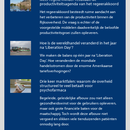
toegestaan. Voor meer informatie, zie onze
copyright richtlijnen
.
productiviteitsagenda van het regeerakkoord
Afbeelding
Het regeerakkoord besteedt ruime aandacht aan
Bank of England Gold Vaults,
Bank of England
.
het verbeteren van de productiviteit binnen de
Rijksoverheid. De vraag is echter of de
voorgestelde middelen daadwerkelijk de beloofde
productiviteitsgroei zullen opleveren.
Hoe is de wereldhandel veranderd in het jaar
na ‘Liberation Day’?
We maken de balans op één jaar na ‘Liberation
Day’. Hoe veranderden de mondiale
handelsstromen door de enorme Amerikaanse
tariefsverhogingen?
Drie keer marktfalen: waarom de overheid
structureel te veel betaalt voor
psychofarmaca
Begeleide, geleidelijke afbouw zou niet alleen
gezondheidswinst voor de gebruikers opleveren,
maar ook grote financiële baten voor de
maatschappij. Toch wordt deze afbouw niet
vergoed en slikken vele tienduizenden patiënten
onnodig lang door.