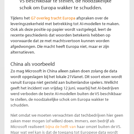
VS beschikbaar te stellen, de noodzakelijke
schok om Europa wakker te schudden.
Tijdens het
G7 overleg tracht Europa
afspraken over de
leveringszekerheid met betrekking tot AI-modellen te maken.
Ook als deze positie op papier wordt vastgelegd, leert de
recente geschiedenis dat woorden betekenis hebben op
voorwaarde dat ze met machtsvertoon kunnen worden
afgedwongen. Die macht heeft Europa niet, maar er zijn
alternatieven.
China als voorbeeld
Zo mag Microsoft in China alleen zaken doen zolang de data
wordt opgeslagen bij het lokale 21Vianet. Dit soort eisen wordt
vanuit Europa niet gesteld aan buitenlandse spelers. Wellicht
geeft het incident van vrijdag 12 juni, waarbij het AI-bedrijven
werd verboden de beste AI-modellen buiten de VS beschikbaar
te stellen, de noodzakelijke schok om Europa wakker te
schudden.
Niet omdat we moeten verwachten dat techbedrijven hier geen
zaken meer mogen (of willen) doen. Immers, een bedrijf als
Microsoft realiseert
bijna de helft van
haar omzet buiten de VS.
Maar wat wel kan is dat de toegang tot Europese data wordt