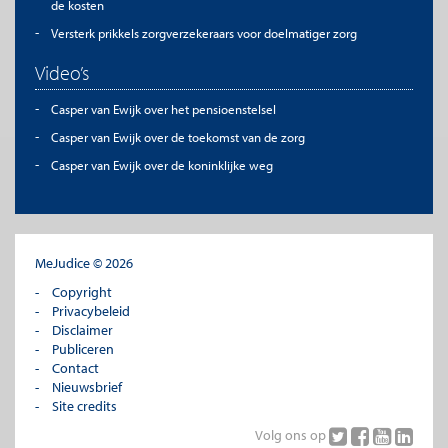
de kosten
Versterk prikkels zorgverzekeraars voor doelmatiger zorg
Video’s
Casper van Ewijk over het pensioenstelsel
Casper van Ewijk over de toekomst van de zorg
Casper van Ewijk over de koninklijke weg
MeJudice © 2026
Copyright
Privacybeleid
Disclaimer
Publiceren
Contact
Nieuwsbrief
Site credits
Volg ons op