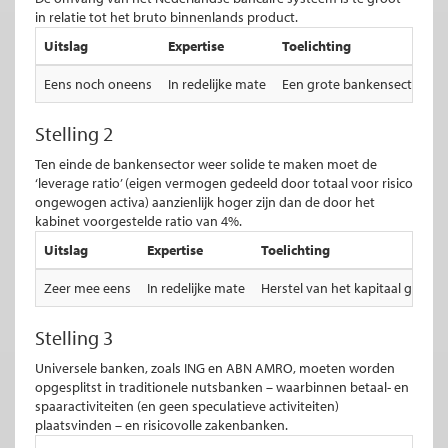
in relatie tot het bruto binnenlands product.
Uitslag
Expertise
Toelichting
Eens noch oneens
In redelijke mate
Een grote bankensector is o
Stelling 2
Ten einde de bankensector weer solide te maken moet de
‘leverage ratio’ (eigen vermogen gedeeld door totaal voor risico
ongewogen activa) aanzienlijk hoger zijn dan de door het
kabinet voorgestelde ratio van 4%.
Uitslag
Expertise
Toelichting
Zeer mee eens
In redelijke mate
Herstel van het kapitaal gaat t
Stelling 3
Universele banken, zoals ING en ABN AMRO, moeten worden
opgesplitst in traditionele nutsbanken – waarbinnen betaal- en
spaaractiviteiten (en geen speculatieve activiteiten)
plaatsvinden – en risicovolle zakenbanken.