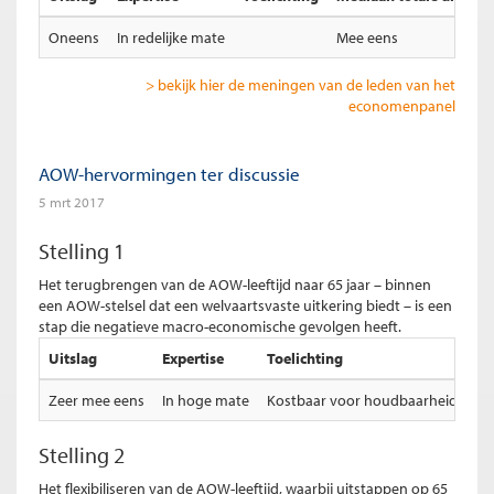
Oneens
In redelijke mate
Mee eens
> bekijk hier de meningen van de leden van het
economenpanel
AOW-hervormingen ter discussie
5 mrt 2017
Stelling 1
Het terugbrengen van de AOW-leeftijd naar 65 jaar – binnen
een AOW-stelsel dat een welvaartsvaste uitkering biedt – is een
stap die negatieve macro-economische gevolgen heeft.
Uitslag
Expertise
Toelichting
Zeer mee eens
In hoge mate
Kostbaar voor houdbaarheid overhei
Stelling 2
Het flexibiliseren van de AOW-leeftijd, waarbij uitstappen op 65