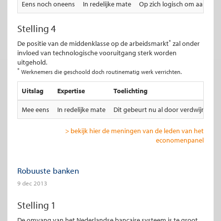
Eens noch oneens
In redelijke mate
Op zich logisch om aan de '
Stelling 4
*
De positie van de middenklasse op de arbeidsmarkt
zal onder
invloed van technologische vooruitgang sterk worden
uitgehold.
*
Werknemers die geschoold doch routinematig werk verrichten.
Uitslag
Expertise
Toelichting
Mee eens
In redelijke mate
Dit gebeurt nu al door verdwijnen v
> bekijk hier de meningen van de leden van het
economenpanel
Robuuste banken
9 dec 2013
Stelling 1
De omvang van het Nederlandse bancaire systeem is te groot