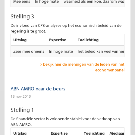
Mee eens
In hoge mate
waarheid als een koe, daarom waagt niem
Stelling 3
De invloed van CPB-analyses op het economisch beleid van de
regering is te groot.
Uitslag
Expertise
Toelichting
Zeer mee oneens
In hoge mate
het beleid kan veel winnen bij 
> bekijk hier de meningen van de leden van het
economenpanel
ABN AMRO naar de beurs
18 nov 2015
Stelling 1
De financiële sector is voldoende stabiel voor de verkoop van
ABN AMRO.
Uitslag
Expertise
Toelichting
Mediaan total