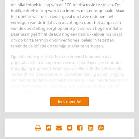
de inflatiedoelstelling van de ECB ter discussie te stellen. De
huidige doelstelling wordt nu immers niet eens gehaald. Maar
het doet er wel toe, in ieder geval om twee redenen: het
verhogen van de inflatieverwachtingen door het aanpassen
van de doelstelling zorgt op termijn voor een hogere inflatie.
Daarnaast geeft het de ECB nog een nadrukkelijker mandaat
om op korte termijn onconventioneel beleid in te zetten
teneinde de inflatie op termijn sneller te verhogen.
Op het eerste gezicht is het een vreemd fenomeen dat
prijsstabiliteit in de ogen van centrale bankiers een continue
prijsstijging impliceert. Want zowel inflatie als deflatie kan als
‘oneerlijk’ worden ervaren. Bij zowel een daling als een stijging
van het gemiddelde prijspeil is sprake van een herverdeling van
reële vermogens en inkomens. Een gestage stijging van het
gemiddelde prijspeil ondermijnt de waarde van bestaande
vermogens, zeker als deze een vastrentend karakter hebben.
lees meer
Bij een daling van de prijzen worden dergelijke vermogens
steeds meer waard. Voor schulden geldt hetzelfde: bij inflatie
eroderen die, bij deflatie neemt hun reële waarde toe.
Naast prijsstabiliteit hebben Westerse centrale banken er sinds
het uitbreken van de crisis ondertussen vooral voor gezorgd
dat het financiële stelsel overeind is gebleven. Ook is inmiddels