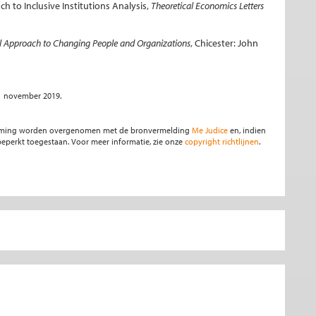
ch to Inclusive Institutions Analysis,
Theoretical Economics Letters
al Approach to Changing People and Organizations
, Chicester: John
21 november 2019.
stemming worden overgenomen met de bronvermelding
Me Judice
en, indien
s beperkt toegestaan. Voor meer informatie, zie onze
copyright richtlijnen
.