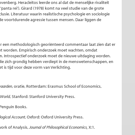
berg. Heracleitos leerde ons al dat de menselijke rivaliteit
‘panta rei’). Girard (1978) komt na veel studie van de grote
lusie. Literatuur waarin realistische psychologie en sociologie
de voortdurende agressie tussen mensen. Daar liggen de
aar een methodologisch georiënteerd commentaar laat zien dat er
moet worden. Empirisch onderzoek moet wachten, omdat
n. Introspectief onderzoek moet de nieuwe uitdaging worden.
 die zich grondig hebben verdiept in de menswetenschappen, en
 is tijd voor deze vorm van Verlichting.
 waarden
, oratie, Rotterdam: Erasmus School of Economics,
 World
, Stanford: Stanford University Press.
 Penguin Books.
logical Account
, Oxford: Oxford University Press.
work of Analysis,
Journal of Philosophical Economics,
X:1.