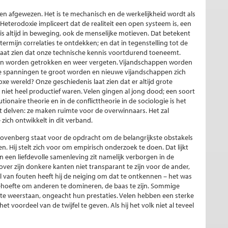
 afgewezen. Het is te mechanisch en de werkelijkheid wordt als
terodoxie impliceert dat de realiteit een open systeem is, een
 is altijd in beweging, ook de menselijke motieven. Dat betekent
termijn correlaties te ontdekken; en dat in tegenstelling tot de
aat zien dat onze technische kennis voortdurend toeneemt.
ssen worden getrokken en weer vergeten. Vijandschappen worden
de spanningen te groot worden en nieuwe vijandschappen zich
xe wereld? Onze geschiedenis laat zien dat er altijd grote
niet heel productief waren. Velen gingen al jong dood; een soort
onaire theorie en in de conflicttheorie in de sociologie is het
it delven: ze maken ruimte voor de overwinnaars. Het zal
 zich ontwikkelt in dit verband.
Bovenberg staat voor de opdracht om de belangrijkste obstakels
n. Hij stelt zich voor om empirisch onderzoek te doen. Dat lijkt
n een liefdevolle samenleving zit namelijk verborgen in de
over zijn donkere kanten niet transparant te zijn voor de ander,
eval van fouten heeft hij de neiging om dat te ontkennen – het was
 behoefte om anderen te domineren, de baas te zijn. Sommige
e weerstaan, ongeacht hun prestaties. Velen hebben een sterke
et voordeel van de twijfel te geven. Als hij het volk niet al teveel