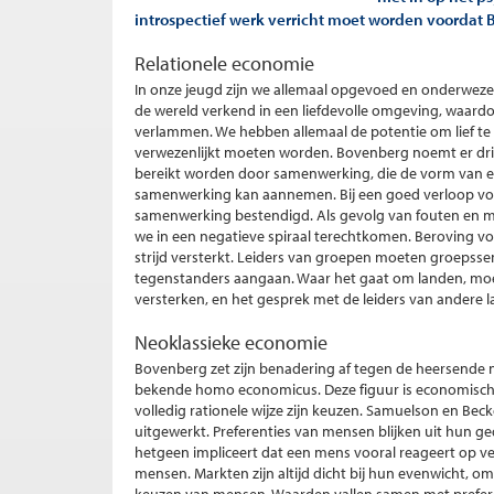
introspectief werk verricht moet worden voorda
Relationele economie
In onze jeugd zijn we allemaal opgevoed en onderwezen
de wereld verkend in een liefdevolle omgeving, waar
verlammen. We hebben allemaal de potentie om lief te 
verwezenlijkt moeten worden. Bovenberg noemt er drie:
bereikt worden door samenwerking, die de vorm van een
samenwerking kan aannemen. Bij een goed verloop voor
samenwerking bestendigd. Als gevolg van fouten en 
we in een negatieve spiraal terechtkomen. Beroving v
strijd versterkt. Leiders van groepen moeten groepss
tegenstanders aangaan. Waar het gaat om landen, moe
versterken, en het gesprek met de leiders van andere 
Neoklassieke economie
Bovenberg zet zijn benadering af tegen de heersende 
bekende homo economicus. Deze figuur is economisch g
volledig rationele wijze zijn keuzen. Samuelson en Be
uitgewerkt. Preferenties van mensen blijken uit hun ge
hetgeen impliceert dat een mens vooral reageert op v
mensen. Markten zijn altijd dicht bij hun evenwicht, o