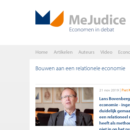
Home
Artikelen
Auteurs
Video
Econ
Bouwen aan een relationele economie
21 nov 2019
Piet 
Lans Bovenberg 
economie - inges
duidelijk gemaa
een relationeel
heeft als metho
niet in op het p