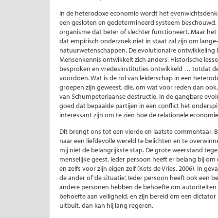
In de heterodoxe economie wordt het evenwichtsdenken
een gesloten en gedetermineerd systeem beschouwd. He
organisme dat beter of slechter functioneert. Maar het
dat empirisch onderzoek niet in staat zal zijn om lange-
natuurwetenschappen. De evolutionaire ontwikkeling l
Mensenkennis ontwikkelt zich anders. Historische le
besproken en vredesinstituties ontwikkeld … totdat 
voordoen. Wat is de rol van leiderschap in een heterodo
groepen zijn geweest, die, om wat voor reden dan ook, 
van Schumpeteriaanse destructie. In de gangbare evoluti
goed dat bepaalde partijen in een conflict het ondersp
interessant zijn om te zien hoe de relationele economie
Dit brengt ons tot een vierde en laatste commentaar. 
naar een liefdevolle wereld te belichten en te overwinne
mij niet de belangrijkste stap. De grote weerstand tege
menselijke geest. Ieder persoon heeft er belang bij om 
en zelfs voor zijn eigen zelf (Kets de Vries, 2006). In g
de ander of ‘de situatie’. Ieder persoon heeft ook een
andere personen hebben de behoefte om autoriteiten t
behoefte aan veiligheid, en zijn bereid om een dictator h
uitbuit, dan kan hij lang regeren.