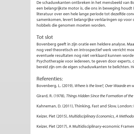
De schaduwkanten ontbreken in het mensbeeld van Boven
een belangrijkste motor is, die ons in beweging houdt (
literatuur over een hele lange periode tot dezelfde conc
samenkomen, levert belangrijke verklaringen op voor 
hobbels die genomen moeten worden.
Tot slot
Bovenberg geeft in zijn oratie een heldere analyse. M
nog veel theoretisch en introspectief werk verricht 
eventuele resultaten nog niet verklaard kunnen worde
Psychotherapie voor iedereen, te geven door experts,
bereid zijn om de eigen schaduwkanten te belichten. Het
Referenties:
Bovenberg, L. (2019),
Where is the love?, Over Waarde en
Girard, R. (1978),
Things Hidden Since the Formation of the
Kahneman, D. (2011), Thinking, Fast and Slow, London:
Keizer, Piet (2015),
Multidisciplinary Economics, A Methodo
Keizer, Piet (2017), A Multidisciplinary-economic Frame