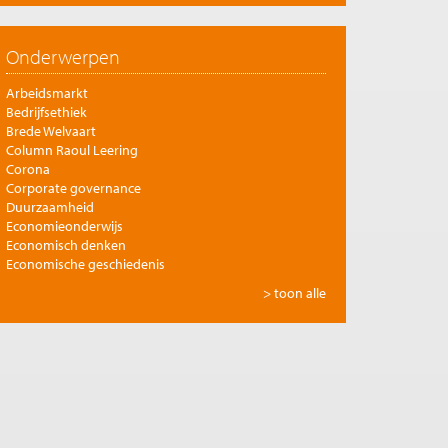
Onderwerpen
Arbeidsmarkt
Bedrijfsethiek
Brede Welvaart
Column Raoul Leering
Corona
Corporate governance
Duurzaamheid
Economieonderwijs
Economisch denken
Economische geschiedenis
Energie
> toon alle
Europese integratie
Filosofie en economie
Financiële markten
Gezondheidszorg
Globalisering
Inkomensongelijkheid
Innovatie
Internationale handel