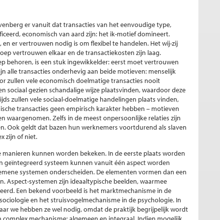
ovenberg er vanuit dat transacties van het eenvoudige type,
ceerd, economisch van aard zijn: het ik-motief domineert.
, en er vertrouwen nodig is om flexibel te handelen. Het wij-zij
oep vertrouwen elkaar en de transactiekosten zijn laag.
oep behoren, is een stuk ingewikkelder: eerst moet vertrouwen
zijn alle transacties onderhevig aan beide motieven: menselijk
oor zullen vele economisch doelmatige transacties nooit
en sociaal gezien schandalige wijze plaatsvinden, waardoor deze
ijds zullen vele sociaal-doelmatige handelingen plaats vinden,
mische transacties geen empirisch karakter hebben – motieven
n waargenomen. Zelfs in de meest onpersoonlijke relaties zijn
. Ook geldt dat bazen hun werknemers voortdurend als slaven
zijn of niet.
 manieren kunnen worden bekeken. In de eerste plaats worden
n geïntegreerd systeem kunnen vanuit één aspect worden
gemene systemen onderscheiden. De elementen vormen dan een
. Aspect-systemen zijn ideaaltypische beelden, waarmee
erd. Een bekend voorbeeld is het marktmechanisme in de
ciologie en het struisvogelmechanisme in de psychologie. In
aar we hebben ze wel nodig, omdat de praktijk begrijpelijk wordt
 complex mechanisme: algemeen en integraal. Indien mogelijk