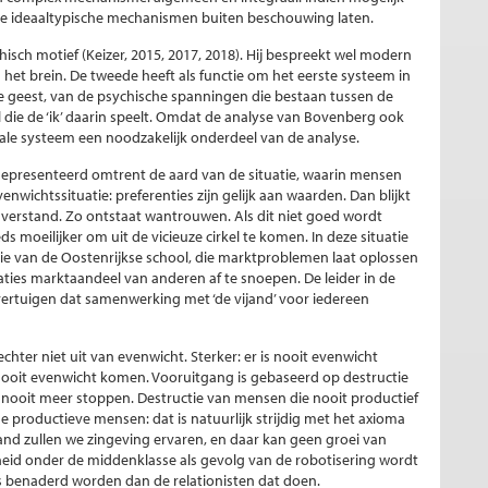
ee ideaaltypische mechanismen buiten beschouwing laten.
sch motief (Keizer, 2015, 2017, 2018). Hij bespreekt wel modern
het brein. De tweede heeft als functie om het eerste systeem in
 geest, van de psychische spanningen die bestaan tussen de
ol die de ‘ik’ daarin speelt. Omdat de analyse van Bovenberg ook
tale systeem een noodzakelijk onderdeel van de analyse.
epresenteerd omtrent de aard van de situatie, waarin mensen
nwichtssituatie: preferenties zijn gelijk aan waarden. Dan blijkt
sverstand. Zo ontstaat wantrouwen. Als dit niet goed wordt
s moeilijker om uit de vicieuze cirkel te komen. In deze situatie
die van de Oostenrijkse school, die marktproblemen laat oplossen
ties marktaandeel van anderen af te snoepen. De leider in de
overtuigen dat samenwerking met ‘de vijand’ voor iedereen
ter niet uit van evenwicht. Sterker: er is nooit evenwicht
 nooit evenwicht komen. Vooruitgang is gebaseerd op destructie
 nooit meer stoppen. Destructie van mensen die nooit productief
productieve mensen: dat is natuurlijk strijdig met het axioma
and zullen we zingeving ervaren, en daar kan geen groei van
id onder de middenklasse als gevolg van de robotisering wordt
 benaderd worden dan de relationisten dat doen.