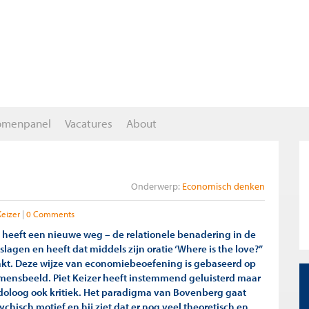
omenpanel
Vacatures
About
Onderwerp:
Economisch denken
Keizer
0 Comments
heeft een nieuwe weg – de relationele benadering in de
lagen en heeft dat middels zijn oratie ‘Where is the love?”
kt. Deze wijze van economiebeoefening is gebaseerd op
 mensbeeld. Piet Keizer heeft instemmend geluisterd maar
doloog ook kritiek. Het paradigma van Bovenberg gaat
sychisch motief en hij ziet dat er nog veel theoretisch en