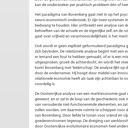
kan de onderzoeker per praktisch probleem één of tw
Het paradigma van Bovenberg gaat niet in op het psychi
neuro-economisch onderzoek. Er zijn twee systemen in 
bedwang te houden. Hier ontbreekt een analyse van de
behoeften van de actuele en de eigenlijke zelf, en de r
gaat over vrijheid en verantwoordelijkheid, is het men
Ook wordt er geen expliciet geformuleerd paradigma g
zich bevinden. De relationele analyse begint met een eve
er iemand een fout te hebben gemaakt, of er is een mi
uitgesproken, groeit de achterdocht, en wordt het steed
komt Bovenberg met ‘leiderschap’. De analyse lijkt op 
door de ondernemer. Hij hoopt door middel van innova
relationele economie heeft als taak zijn achterban te 
voordelig is.
De Oostenrijkse analyse van een markteconomie gaat ech
geweest, en er zal in de loop van de geschiedenis ook
van verouderde niet-functionerende elementen, en zal
zullen worden, om daarmee ruimte te scheppen voor de 
van Bovenberg. Door liefde te tonen voor vriend èn vij
goederenstromen tegenop. De dreiging van werklooshe
door Oostenrijkse evolutionaire economen heel anders