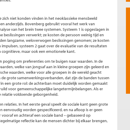
nties.
 zich niet konden vinden in het neoklassieke mensbeeld
gen anderzijds. Bovenberg gebruikt vooral het werk van
nalyse van het brein twee systemen. Systeem 1 is opgeslagen in
e beslissingen verwerkt; ze kosten de persoon weinig tijd en
worden langzame, weloverwogen beslissingen genomen; ze kosten
n impulsen, systeem 2 gaat over de evaluatie van de resultaten
n cognitieve, maar ook een emotionele kant.
en poging om preferenties om te buigen naar waarden. In de
waarden, welke van jongsaf aan in kleine groepen zijn geleerd en
hische waarden, welke voor alle groepen in de wereld geacht
 de grote samenwerkingsverbanden, dat zijn de banden tussen
erin een grote rol: de achterban moet duidelijk worden gemaakt
ild voor gemeenschappelijke langetermijnbelangen. Als er
de relatie voldoende geborgenheid.
relaties. In het eerste geval speelt de sociale kant geen grote
an eenvoudig worden gespecificeerd, en na afloop is er geen
 er vooraf en achteraf een sociale band – gebaseerd op
egelmatige reflectie kan de mensen dichter bij elkaar brengen,