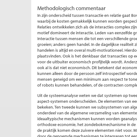
Methodologisch commentaar
In zijn onderscheid tussen transactie en relatie gaat B
waarbij de kosten gemakkelijk kunnen worden gespecifi
Relaties ontwikkelen zich als de interacties complex zijn
motief domineert de interactie. Leden van eenzelfde gr
Interactie tussen mensen die tot een verschillende gr
groeien; anders geen handel. In de dagelijkse realiteit 
handelen is altijd en overal multi-motivationeel. Hierd
plaatsvinden. Ook is het denkbaar dat transacties op e
voor de uitbuiter economisch profijtelijk wordt. Anderz
ook al is dat niet economisch. Dit betekent dat econo
kunnen alleen door de persoon zelf introspectief worde
mensen geneigd om een minimum aan respect te tonen
of robots kunnen behandelen, of de contracten complex 
Uit de systeemanalyse weten we dat systemen op twee
aspect-systemen onderscheiden. De elementen van ee
bekeken. Ten tweede kunnen we subsystemen van al
onderdeel van de algemene verzameling van elementen
ideaaltypische mechanismen kunnen worden geanalyse
orthodoxe economie, het zondebokmechanisme in de so
de praktijk komen deze zuivere elementen niet voor. M
door de genoemde mechanismen te integreren tot een