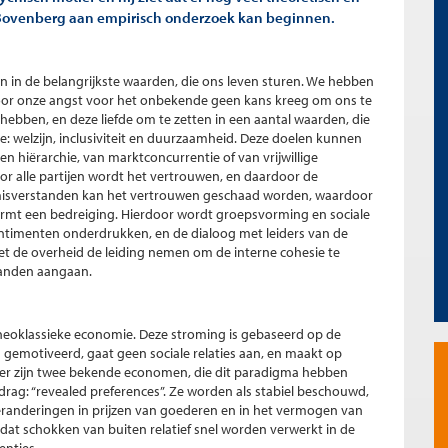
t Bovenberg aan empirisch onderzoek kan beginnen.
 in de belangrijkste waarden, die ons leven sturen. We hebben
door onze angst voor het onbekende geen kans kreeg om ons te
hebben, en deze liefde om te zetten in een aantal waarden, die
 welzijn, inclusiviteit en duurzaamheid. Deze doelen kunnen
 hiërarchie, van marktconcurrentie of van vrijwillige
 alle partijen wordt het vertrouwen, en daardoor de
misverstanden kan het vertrouwen geschaad worden, waardoor
ormt een bedreiging. Hierdoor wordt groepsvorming en sociale
entimenten onderdrukken, en de dialoog met leiders van de
t de overheid de leiding nemen om de interne cohesie te
landen aangaan.
neoklassieke economie. Deze stroming is gebaseerd op de
emotiveerd, gaat geen sociale relaties aan, en maakt op
cker zijn twee bekende economen, die dit paradigma hebben
drag: “revealed preferences”. Ze worden als stabiel beschouwd,
eranderingen in prijzen van goederen en in het vermogen van
mdat schokken van buiten relatief snel worden verwerkt in de