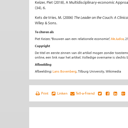
Keizer, Piet (2018), A Multidisciplinary-economic Approa
(34), 6.
Kets de Vries, M. (2006)
The Leader on the Couch: A Clinic
Wiley & Sons.
Te citeren als
Piet Keizer, “Bouwen aan een relationele economie”,
Me Judice
, 
Copyright
De titel en eerste zinnen van dit artikel mogen zonder toe
online, een link naar het artikel. Volledige overname is slecht
Afbeelding
Afbeelding:
Lans Bovenberg
, Tilburg University, Wikimedia
Print
Linken
Tell-a-Friend