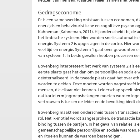
keuzen van mensen. Waarden vallen samen met prefere
Gedragseconomie
Er is een samenwerking ontstaan tussen economen, die
enerzijds en behaviouristische en cognitieve psycholo
Kahneman (Kahneman, 2011). Hij onderscheidt bij de a
het limbische systeem. Hier worden snelle, automatisch
energie. Systeem 2 is opgeslagen in de cortex. Hier 
veel tijd en energie. Systeem 1 gaat over gewoonten e
van systeem 1. In beide gevallen hebben processen ee
Bovenberg interpreteert het werk van systeem 2 als e
eerste plaats gaat het dan om persoonlijke en sociale 
geïnternaliseerd. In de tweede plaats gaat het over et
worden te gelden. Deze moeten worden nagestreefd in
mensen, die elkaar niet kennen. Leiderschap speelt hi
dat kortetermijngroepsbelangen moeten worden ingeru
vertrouwen is tussen de leider en de bevolking biedt 
Bovenberg maakt een onderscheid tussen transacties en 
rol. Het ik-motief wordt aangesproken, de transactie k
binding tussen de partijen. In het geval van relaties is
gemeenschappelijke persoonlijke en sociale waarden. R
en rituelen kunnen de waarden bestendigen.