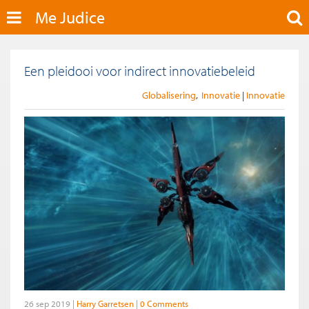
Me Judice
Een pleidooi voor indirect innovatiebeleid
Globalisering
Innovatie
Innovatie
26 sep 2019
Harry Garretsen
0 Comments