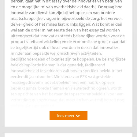
perken, gaat het in dit essay over de innovaties van bedrijven
en de mogelijke rol van overheidsbeleid daarbij. De vraag hoe
innovatie van dienst kan zijn bij het oplossen van bredere
maatschappelijke vragen in bijvoorbeeld de zorg, het vervoer,
de veiligheid of het milieu laat ik links liggen. Wat komt er dan
wel aan de orde? In het eerste deel van het essay zal worden
uiteengezet dat innovaties steeds belangrijker worden voor de
productiviteitsontwikkeling en de economische groei, maar dat
ze tegelijkertijd ook diffuser worden in de zin dat innovaties
minder aan bepaalde wel omschreven activiteiten,
bedrijfsonderdelen of locaties zijn te koppelen. De belangrijkste
beleidsimplicatie hiervan is dat generiek, faciliterend
innovatiebeleid te verkiezen valt boven specifiek beleid. In het
eerder dit jaar door het Ministerie van EZK vastgestelde
‘missiegedreven innovatiebeleid’, met een nadruk op een
beperkt aantal brede thema’s en sleuteltechnologieën, wordt
ten opzichte van het bestaande topsectorenbeleid al voor een
verbreding gekozen maar dat moet en kan wat mij betreft nog
wel een slag generieker!
lees meer
In het tweede deel van het essay zal worden bepleit het
innovatiebegrip te verbreden door minder uit te gaan van
innovatie als alleen passend bij ‘harde’ technologie. In plaats
daarvan wordt innovatie gezien als een begrip dat ook de