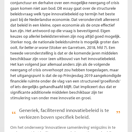
conjunctuur en derhalve over een mogelijke neergang of crisis
gaan komen niet aan bod. Dit essay gaat over de structurele
beleidsvraag welk type innovatiebeleid op termijn het beste
past bij de Nederlandse economie. Dat veronderstelt allereerst
dat beleid in een kleine, open economie als de onze effectief
kan zijn. Het antwoord op die vraag is bevestigend. Eigen
keuzes op allerlei beleidsterreinen zijn nog altijd goed mogelijk.
Sterker nog, de nationale beleidsruimte is mogelijk groter dan
ooit,
for better or worse
(Stoker en Garretsen, 2018, hfd 7). Een
tweede veronderstelling is dat er de komende jaren middelen
beschikbaar zijn voor (een uitbouw) van het innovatiebeleid.
Het kan volgend jaar allemaal anders zijn als de volgende
neergang of crisis onverhoopt zou hebben toegeslagen, maar
het uitgangspunt is dat de op Prinsjesdag 2019 aangekondigde
financiële ruimte onder de vlag van een structureel ‘groeifonds’
of iets dergelijks gehandhaafd blijft. Dat impliceert dus dat er
significante additionele middelen beschikbaar zijn ter
stimulering van onder mee innovatie en groei.
Generiek, faciliterend innovatiebeleid is te
verkiezen boven specifiek beleid.
Om het onderwerp ‘innovatieve samenleving’ enigszins in te