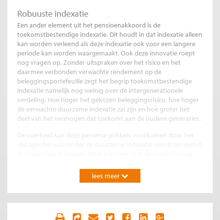
Robuuste indexatie
Een ander element uit het pensioenakkoord is de
toekomstbestendige indexatie. Dit houdt in dat indexatie alleen
kan worden verleend als deze indexatie ook voor een langere
periode kan worden waargemaakt. Ook deze innovatie roept
nog vragen op. Zonder uitspraken over het risico en het
daarmee verbonden verwachte rendement op de
beleggingsportefeuille zegt het begrip toekomstbestendige
indexatie namelijk nog weinig over de intergenerationele
verdeling. Hoe hoger het gekozen beleggingsrisico, hoe hoger
de verwachte duurzame indexatie zal zijn en hoe groter het
deel van het vermogen dat toekomt aan de oudere generaties.
De overheid kan deze perverse prikkels voorkomen door het
risicoprofiel waaronder de duurzame indexatie wordt berekend
dwingend op te leggen. Maar hiermee gaat de overheid nog
meer op de stoel van het pensioenfondsbestuur zitten. Door
fondsen voor te schrijven om altijd toekomstbestendig te
lees meer
indexeren, bepaalt de overheid ook al hoe schokken worden
verdeeld over generaties.
De keuze van het risicoprofiel is in onze visie een kerntaak van
het pensioenfondsbestuur en niet van de overheid. Daarom