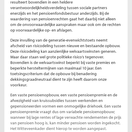
resulteert bovendien in een heldere
verantwoordelijkheidsverdeling tussen sociale partners
enerzijds en het pensioenfondsbestuur anderzijds. Bij de
waardering van pensioenrechten gaat het daarbij niet alleen
om de onvoorwaardelijke aanspraken maar ook om de rechten
op voorwaardelijke op- en afslagen.
Deze invulling van de generatie-evenwichtstoets neemt
afscheid van risicodeling tussen nieuwe en bestaande opbouw.
Deze risicodeling kan aanzienlijke welvaartswinsten generen.
Maar daar staan wel grote politieke risico’s tegenover.
Bovendien is de welvaartswinst beperkt bij vaste premies en
beperkte hersteltermijnen van maximaal 10 jaar. Een
toetsingscriterium dat de opbouw bij benadering
dekkingsgraadneutraal dient te zijn heeft daarom onze
voorkeur.
Een vaste pensioenopbouw, een vaste pensioenpremie en de
afwezigheid van kruissubsidies tussen werkenden en
gepensioneerden vormen een onmogelijke driehoek. Een vaste
pensioenpremie vraagt dus om variabele pensioenopbouw;
wanneer bij lage rentes of lage verwachte rendementen de prijs
van pensioen hoog is, kan minder pensioen worden ingekocht.
Het Witteveenkader dient hierop te worden aangepast.