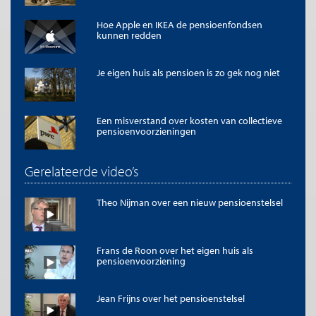
worden overgenomen met de bronvermelding
Me Judice
en, indien
online, een link naar het artikel. Volledige overname is slechts beperkt
Hoe Apple en IKEA de pensioenfondsen
toegestaan. Voor meer informatie, zie onze
copyright richtlijnen
.
kunnen redden
Afbeelding
Afbeelding ‘
Generation Grundeinkommen - Im Safe der ehemaligen
Je eigen huis als pensioen is zo gek nog niet
Schweizerischen Volksbank
’ van Generation Grundeinkommen (
CC BY-NC
2.0
)
Een misverstand over kosten van collectieve
pensioenvoorzieningen
Gerelateerde video’s
Theo Nijman over een nieuw pensioenstelsel
Frans de Roon over het eigen huis als
pensioenvoorziening
Jean Frijns over het pensioenstelsel