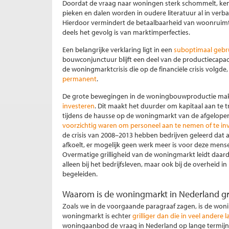
Doordat de vraag naar woningen sterk schommelt, ke
pieken en dalen worden in oudere literatuur al in ver
Hierdoor vermindert de betaalbaarheid van woonruimt
deels het gevolg is van marktimperfecties.
Een belangrijke verklaring ligt in een
suboptimaal gebru
bouwconjunctuur blijft een deel van de productiecapac
de woningmarktcrisis die op de financiële crisis volgde
permanent
.
De grote bewegingen in de woningbouwproductie mak
investeren
. Dit maakt het duurder om kapitaal aan te tr
tijdens de hausse op de woningmarkt van de afgelope
voorzichtig waren om personeel aan te nemen of te inv
de crisis van 2008–2013 hebben bedrijven geleerd dat 
afkoelt, er mogelijk geen werk meer is voor deze mens
Overmatige grilligheid van de woningmarkt leidt daardo
alleen bij het bedrijfsleven, maar ook bij de overheid 
begeleiden.
Waarom is de woningmarkt in Nederland gril
Zoals we in de voorgaande paragraaf zagen, is de won
woningmarkt is echter
grilliger dan die in veel andere 
woningaanbod de vraag in Nederland op lange termijn s