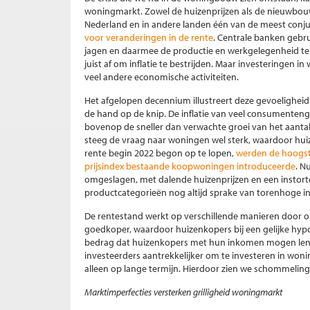
woningmarkt. Zowel de huizenprijzen als de nieuwbouw
Nederland en in andere landen één van de meest conj
voor veranderingen in de rente
. Centrale banken gebr
jagen en daarmee de productie en werkgelegenheid te
juist af om inflatie te bestrijden. Maar investeringen 
veel andere economische activiteiten.
Het afgelopen decennium illustreert deze gevoelighei
de hand op de knip. De inflatie van veel consumenteng
bovenop de sneller dan verwachte groei van het aant
steeg de vraag naar woningen wel sterk, waardoor huiz
rente begin 2022 begon op te lopen,
werden de hoogste
prijsindex bestaande koopwoningen introduceerde
. N
omgeslagen, met dalende huizenprijzen en een instort
productcategorieën nog altijd sprake van torenhoge inf
De rentestand werkt op verschillende manieren door o
goedkoper, waardoor huizenkopers bij een gelijke hy
bedrag dat huizenkopers met hun inkomen mogen lenen
investeerders aantrekkelijker om te investeren in won
alleen op lange termijn. Hierdoor zien we schommelinge
Marktimperfecties versterken grilligheid woningmarkt