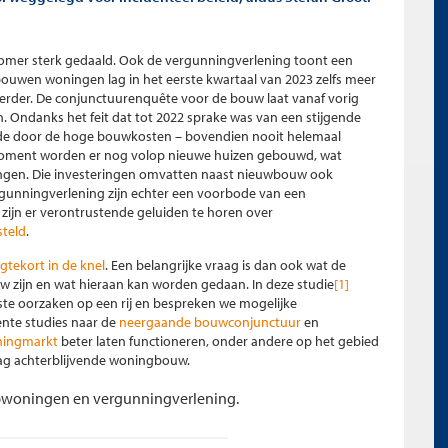
omer sterk gedaald. Ook de vergunningverlening toont een
 bouwen woningen lag in het eerste kwartaal van 2023 zelfs meer
 eerder. De conjunctuurenquête voor de bouw laat vanaf vorig
. Ondanks het feit dat tot 2022 sprake was van een stijgende
ede door de hoge bouwkosten – bovendien nooit helemaal
 moment worden er nog volop nieuwe huizen gebouwd, wat
ringen. Die investeringen omvatten naast nieuwbouw ook
gunningverlening zijn echter een voorbode van een
ijn er verontrustende geluiden te horen over
steld
.
tekort in de knel
. Een belangrijke vraag is dan ook wat de
 zijn en wat hieraan kan worden gedaan. In deze studie
[1]
ste oorzaken op een rij en bespreken we mogelijke
ente studies naar de
neergaande bouwconjunctuur
en
oningmarkt
beter laten functioneren, onder andere op het gebied
aag achterblijvende woningbouw.
pwoningen en vergunningverlening.