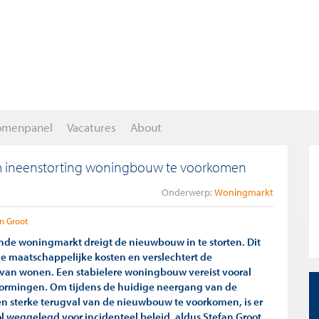
omenpanel
Vacatures
About
om ineenstorting woningbouw te voorkomen
Onderwerp:
Woningmarkt
n Groot
nde woningmarkt dreigt de nieuwbouw in te storten. Dit
e maatschappelijke kosten en verslechtert de
van wonen. Een stabielere woningbouw vereist vooral
vormingen. Om tijdens de huidige neergang van de
 sterke terugval van de nieuwbouw te voorkomen, is er
l weggelegd voor incidenteel beleid, aldus Stefan Groot.