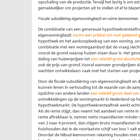
opschaling van de productie. Terwijl het lastig is om e
gemakkelijker om projecten uit te stellen of af te blazen
Fiscale subsidiëring eigenwoningbezit en ruime leennormen
De combinatie van een genereuze hypotheekrenteaftre
eigenwoningbezit
vormt een prikkel om met geleend ge
hypotheek en het aankoopbedrag van een woning, ontst
combinatie met een woningaanbod dat de vraag slecht v
vooral de grond waarop huizen staan duur is. Het gevol
daling van huizenprijzen tot
een relatief grote absolute 
ook de prijs van grond. Vooral wanneer grondprijzen d
wachten ontwikkelaars vaak met het starten van proj
Door de fiscale subsidiëring van eigenwoningbezit en d
kunnen lenen in verhouding tot de waarde van de aan
opzichte van andere landen
een relatief groot deel v
ontwikkelingen op de woningmarkt in Nederland op het
hypotheekmarkt. De hypotheekrenteaftrek werkt echter 
Als de rente stijgt, dan neemt het aandeel van rente 
rente aftrekbaar is, nemen netto maandlasten minder s
van 2 naar 4 procent, dan stijgen bruto maandlasten i
huishouden dat in de voorlaatste schijf van box 1 valt 
Doordat de Nibud-leennormen rekening houden met d