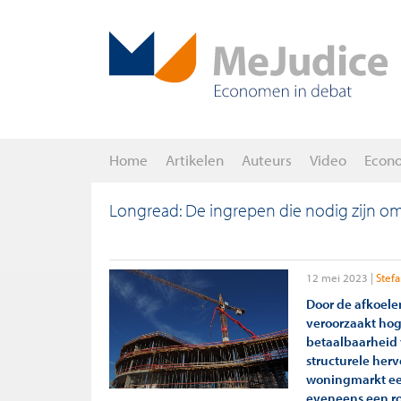
Home
Artikelen
Auteurs
Video
Econ
Longread: De ingrepen die nodig zijn 
12 mei 2023
Stefa
Door de afkoele
veroorzaakt hog
betaalbaarheid 
structurele her
woningmarkt een
eveneens een ro