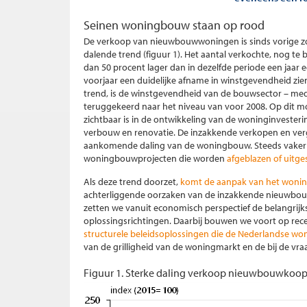
Seinen woningbouw staan op rood
De verkoop van nieuwbouwwoningen is sinds vorige z
dalende trend (figuur 1). Het aantal verkochte, nog te
dan 50 procent lager dan in dezelfde periode een jaar
voorjaar een duidelijke afname in winstgevendheid zien
trend, is de winstgevendheid van de bouwsector – m
teruggekeerd naar het niveau van voor 2008. Op dit
zichtbaar is in de ontwikkeling van de woninginveste
verbouw en renovatie. De inzakkende verkopen en ver
aankomende daling van de woningbouw. Steeds vaker z
woningbouwprojecten die worden
afgeblazen of uitge
Als deze trend doorzet,
komt de aanpak van het woning
achterliggende oorzaken van de inzakkende nieuwbouw
zetten we vanuit economisch perspectief de belangrijk
oplossingsrichtingen. Daarbij bouwen we voort op rec
structurele beleidsoplossingen die de Nederlandse w
van de grilligheid van de woningmarkt en de bij de vr
Figuur 1. Sterke daling verkoop nieuwbouwkoo