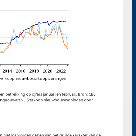
n betrekking op cijfers januari en februari. Bron: CBS
ningBouwersNL (verkoop nieuwbouwwoningen door
n niet los worden gezien van het grillige karakter van de