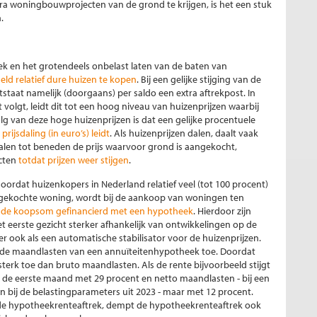
xtra woningbouwprojecten van de grond te krijgen, is het een stuk
.
k en het grotendeels onbelast laten van de baten van
ld relatief dure huizen te kopen
. Bij een gelijke stijging van de
aat namelijk (doorgaans) per saldo een extra aftrekpost. In
olgt, leidt dit tot een hoog niveau van huizenprijzen waarbij
g van deze hoge huizenprijzen is dat een gelijke procentuele
prijsdaling (in euro’s) leidt
. Als huizenprijzen dalen, daalt vaak
alen tot beneden de prijs waarvoor grond is aangekocht,
ecten
totdat prijzen weer stijgen
.
oordat huizenkopers in Nederland relatief veel (tot 100 procent)
gekochte woning, wordt bij de aankoop van woningen ten
an de koopsom gefinancierd met een hypotheek
. Hierdoor zijn
 eerste gezicht sterker afhankelijk van ontwikkelingen op de
ook als een automatische stabilisator voor de huizenprijzen.
in de maandlasten van een annuïteitenhypotheek toe. Doordat
terk toe dan bruto maandlasten. Als de rente bijvoorbeeld stijgt
n de eerste maand met 29 procent en netto maandlasten - bij een
en bij de belastingparameters uit 2023 - maar met 12 procent.
e hypotheekrenteaftrek, dempt de hypotheekrenteaftrek ook