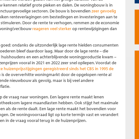
 kennen relatief grote pieken en dalen. De woningbouw is in
unctuurgevoelige sectoren. De bouw is bovendien
zeer gevoelig
uiken renteverlagingen om bestedingen en investeringen aan te
 stimuleren. Door de rente te verhogen, remmen ze de economie
in woning(ver)bouw
reageren veel sterker
op rentewijzigingen dan
d goed: ondanks de uitzonderlijk lage rente hielden consumenten
oederen bleef daardoor laag. Maar door de lage rente – die
al huishoudens en een achterblijvende woningproductie kwam –
enprijzen vooral in 2021 en 2022 zeer snel opliepen. Voordat de
 huizenprijsstijgingen geregistreerd sinds het CBS in 1995 de
u is de oververhitte woningmarkt door de opgelopen rente al
ende nieuwbouw als gevolg, maar is bij veel andere
latie.
p de vraag naar woningen. Een lagere rente maakt lenen
potheeksom lagere maandlasten hebben. Ook stijgt het maximale
 als de rente daalt. Een lage rente maakt het bovendien voor
ingen. De woningvoorraad ligt op korte termijn vast en verandert
n in de vraag vooral terug in de huizenprijzen.