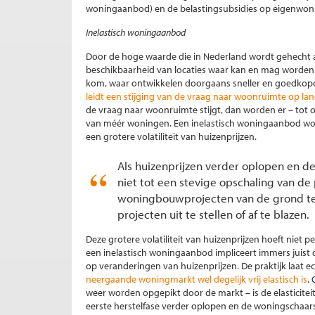
woningaanbod) en de belastingsubsidies op eigenwoni
Inelastisch woningaanbod
Door de hoge waarde die in Nederland wordt gehecht a
beschikbaarheid van locaties waar kan en mag worden
kom, waar ontwikkelen doorgaans sneller en goedkope
leidt een stijging van de vraag naar woonruimte op l
de vraag naar woonruimte stijgt, dan worden er – tot
van méér woningen. Een inelastisch woningaanbod wo
een grotere volatiliteit van huizenprijzen.
Als huizenprijzen verder oplopen en d
niet tot een stevige opschaling van de p
woningbouwprojecten van de grond te k
projecten uit te stellen of af te blazen.
Deze grotere volatiliteit van huizenprijzen hoeft niet pe
een inelastisch woningaanbod impliceert immers juist 
op veranderingen van huizenprijzen. De praktijk laat 
neergaande woningmarkt wel degelijk vrij elastisch is
.
weer worden opgepikt door de markt – is de elasticitei
eerste herstelfase verder oplopen en de woningschaarst