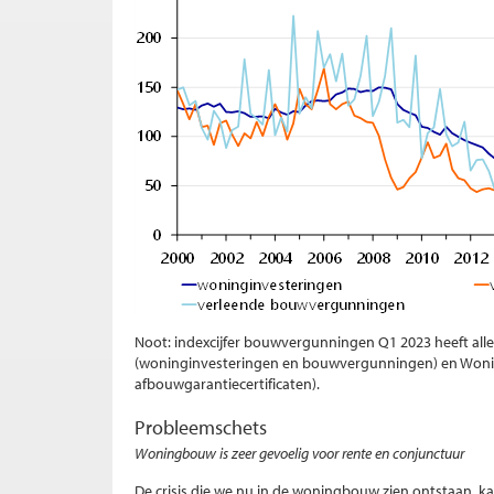
Noot: indexcijfer bouwvergunningen Q1 2023 heeft allee
(woninginvesteringen en bouwvergunningen) en Wo
afbouwgarantiecertificaten).
Probleemschets
Woningbouw is zeer gevoelig voor rente en conjunctuur
De crisis die we nu in de woningbouw zien ontstaan, ka