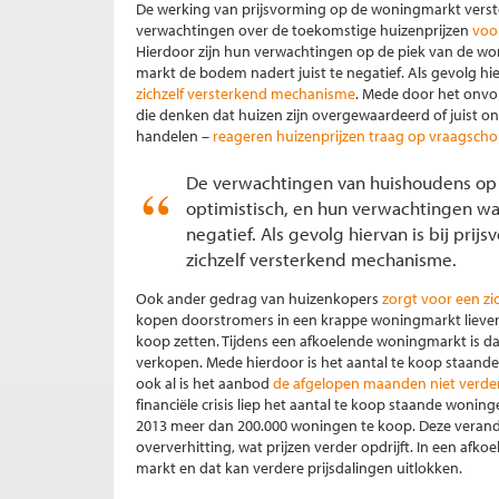
De werking van prijsvorming op de woningmarkt verste
verwachtingen over de toekomstige huizenprijzen
voor
Hierdoor zijn hun verwachtingen op de piek van de w
markt de bodem nadert juist te negatief. Als gevolg h
zichzelf versterkend mechanisme
. Mede door het onvo
die denken dat huizen zijn overgewaardeerd of juist o
handelen –
reageren huizenprijzen traag op vraagsch
De verwachtingen van huishoudens op 
optimistisch, en hun verwachtingen wa
negatief. Als gevolg hiervan is bij pr
zichzelf versterkend mechanisme.
Ook ander gedrag van huizenkopers
zorgt voor een zi
kopen doorstromers in een krappe woningmarkt liever
koop zetten. Tijdens een afkoelende woningmarkt is d
verkopen. Mede hierdoor is het aantal te koop staande
ook al is het aanbod
de afgelopen maanden niet verder 
financiële crisis liep het aantal te koop staande woni
2013 meer dan 200.000 woningen te koop. Deze verand
oververhitting, wat prijzen verder opdrijft. In een afk
markt en dat kan verdere prijsdalingen uitlokken.