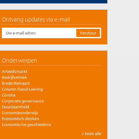
Ontvang updates via e-mail
Onderwerpen
Arbeidsmarkt
Bedrijfsethiek
Brede Welvaart
Column Raoul Leering
Corona
Corporate governance
Duurzaamheid
Economieonderwijs
Economisch denken
Economische geschiedenis
Energie
> toon alle
Europese integratie