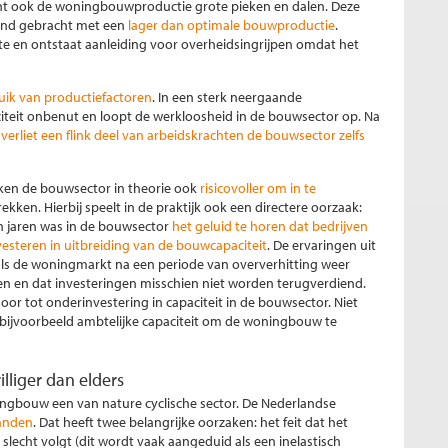
nt ook de woningbouwproductie grote pieken en dalen. Deze
band gebracht met een
lager dan optimale bouwproductie
.
e en ontstaat aanleiding voor overheidsingrijpen omdat het
ik van productiefactoren
. In een sterk neergaande
iteit onbenut en loopt de werkloosheid in de bouwsector op. Na
,
verliet een flink deel van arbeidskrachten de bouwsector zelfs
en de bouwsector in theorie ook
risicovoller om in te
ekken. Hierbij speelt in de praktijk ook een directere oorzaak:
n jaren was in de bouwsector
het geluid te horen dat bedrijven
esteren in uitbreiding van de bouwcapaciteit
. De ervaringen uit
als de woningmarkt na een periode van oververhitting weer
en en dat investeringen misschien niet worden terugverdiend.
or tot onderinvestering in capaciteit in de bouwsector. Niet
in bijvoorbeeld ambtelijke capaciteit om de woningbouw te
liger dan elders
ingbouw een van nature cyclische sector. De Nederlandse
landen
. Dat heeft twee belangrijke oorzaken: het feit dat het
lecht volgt (dit wordt vaak aangeduid als een inelastisch