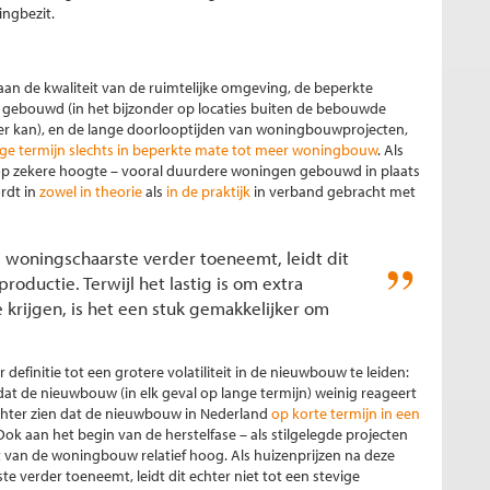
ngbezit.
an de kwaliteit van de ruimtelijke omgeving, de beperkte
 gebouwd (in het bijzonder op locaties buiten de bebouwde
r kan), en de lange doorlooptijden van woningbouwprojecten,
ange termijn slechts in beperkte mate tot meer woningbouw
. Als
 op zekere hoogte – vooral duurdere woningen gebouwd in plaats
rdt in
zowel in theorie
als
in de praktijk
in verband gebracht met
e woningschaarste verder toeneemt, leidt dit
roductie. Terwijl het lastig is om extra
rijgen, is het een stuk gemakkelijker om
r definitie tot een grotere volatiliteit in de nieuwbouw te leiden:
dat de nieuwbouw (in elk geval op lange termijn) weinig reageert
echter zien dat de nieuwbouw in Nederland
op korte termijn in een
 Ook aan het begin van de herstelfase – als stilgelegde projecten
t van de woningbouw relatief hoog. Als huizenprijzen na deze
e verder toeneemt, leidt dit echter niet tot een stevige