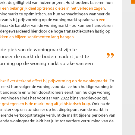
rkt de grilligheid van huizenprijzen. Huishoudens baseren hun
 een belangrijk deel op trends die ze in het verleden zagen
.
oningmarkt te optimistisch, en hun verwachtingen wanneer de
iervan is bij prijsvorming op de woningmarkt sprake van
een
lmaakte karakter van de woningmarkt – zo kunnen handelaren
ndergewaardeerd hier door de hoge transactiekosten lastig op
okken en blijven sentimenten lang hangen
.
de piek van de woningmarkt zijn te
nneer de markt de bodem nadert juist te
ijsvorming op de woningmarkt sprake van een
chzelf versterkend effect bij prijsvorming op de woningmarkt
. Zo
 eerst hun volgende woning, voordat ze hun huidige woning te
at andersom en willen doorstromers eerst hun huidige woning
 woningen sinds het voorjaar van 2022 bijna verdrievoudigd,
gestegen en is de markt nog altijd historisch krap
. Ook na de
ngen sterk op en stonden er op het dieptepunt van de markt in
erende verkoopstrategie verdunt de markt tijdens perioden van
oelende woningmarkt leidt het juist tot verdere verruiming van de