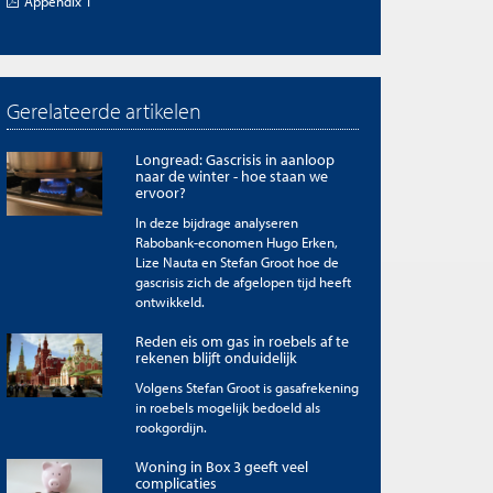
Appendix 1
Gerelateerde artikelen
Longread: Gascrisis in aanloop
naar de winter - hoe staan we
ervoor?
In deze bijdrage analyseren
Rabobank-economen Hugo Erken,
Lize Nauta en Stefan Groot hoe de
gascrisis zich de afgelopen tijd heeft
ontwikkeld.
Reden eis om gas in roebels af te
rekenen blijft onduidelijk
Volgens Stefan Groot is gasafrekening
in roebels mogelijk bedoeld als
rookgordijn.
Woning in Box 3 geeft veel
complicaties