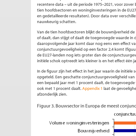
recentere data – uit de periode 1975–2021, voor zover b
tien hoofdsectoren en woninginvesteringen in de EU27
en gedetailleerde resultaten). Door data over versch
nauwkeurig schatten.
Van de tien hoofdsectoren blijkt de bouwnijverheid de 
of daalt, dan stijgt of daalt de toegevoegde waarde in d
daaropvolgende jaar komt daar nog eens een effect van
conjunctuurgevoeligheid op een factor 2,4 komt (figuu
de EU27-landen nog iets groter dan de conjunctuurgevoe
initiële schok optreedt iets kleiner is en het effect één ja
In de figuur zijn het effect in het jaar waarin de initiël
opgeteld. Een geschatte conjunctuurgevoeligheid van 1 
een bepaald jaar met 1 procent daalt, de toegevoegde w
ook met 1 procent daalt.
Appendix 1
laat de gevoelighe
afzonderlijk zien.
Figuur 3. Bouwsector in Europa de meest conjunc