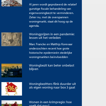
Al jaren wordt geprobeerd de relatief
gunstige fiscale behandeling van
eigenwoningbezit te verminderen.
Zeker nu, met de overspannen
woningmarkt, staat dit hoog op de
agenda.
Woningprijzen in een pandemie:
lessen uit het verleden
Marc Francke en Matthijs Korevaar
onderzochten recent hoe grote
historische epidemieën stedelijke
woningmarkten beïnvloedden
Woningbezit kan beter onbelast
blijven
Woningbezitters flink duurder uit
als eigen woning naar box 3 gaat
Wonen in een krimpregio: hoe
voelt dat nou?