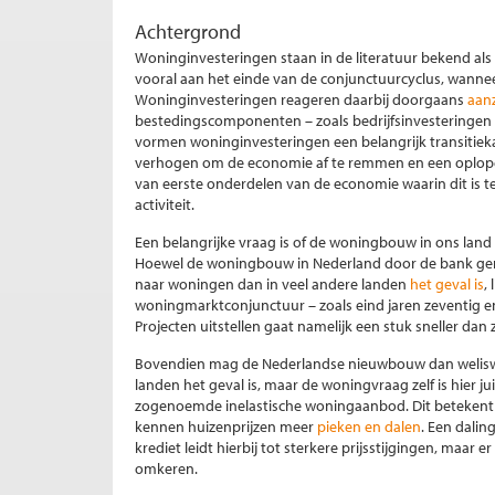
Achtergrond
Woninginvesteringen staan in de literatuur bekend als
vooral aan het einde van de conjunctuurcyclus, wannee
Woninginvesteringen reageren daarbij doorgaans
aanz
bestedingscomponenten – zoals bedrijfsinvesteringe
vormen woninginvesteringen een belangrijk transitieka
verhogen om de economie af te remmen en een oplopend
van eerste onderdelen van de economie waarin dit is 
activiteit.
Een belangrijke vraag is of de woningbouw in ons land 
Hoewel de woningbouw in Nederland door de bank ge
naar woningen dan in veel andere landen
het geval is
,
woningmarktconjunctuur – zoals eind jaren zeventig en 
Projecten uitstellen gaat namelijk een stuk sneller dan 
Bovendien mag de Nederlandse nieuwbouw dan weliswa
landen het geval is, maar de woningvraag zelf is hier ju
zogenoemde inelastische woningaanbod. Dit betekent 
kennen huizenprijzen meer
pieken en dalen
. Een dalin
krediet leidt hierbij tot sterkere prijsstijgingen, maar
omkeren.