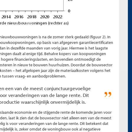
nieuwbouwwoningen is na de zomer sterk gedaald (figuur 2). In
bouwkoopwoningen, op basis van afgegeven garantiecertificaten
n in dezelfde maanden van vorig jaar. Hiermee is het laagste
ningen daalt al enige tijd. Behalve kopers van koopwoningen
hogere financieringslasten, en bovendien ontmoedigt de
vesteren in nieuw te bouwen huurhuizen. Doordat de bouwsector
kosten – het afgelopen jaar zijn de materiaalkosten volgens het
ten tussen vraag- en aanbodproblemen.
leen een van de meest conjunctuurgevoelige
voor veranderingen van de lange rente. Dit
ductie waarschijnlijk onvermijdelijk is.
 omslaande economie en de stijgende rente de komende jaren voor
, laat ik zien dat de bouwsector niet alleen een van de meest
ig is voor veranderingen van de lange rente. Dit betekent dat
ijdelijk is, zeker omdat de woningbouw ook al negatieve