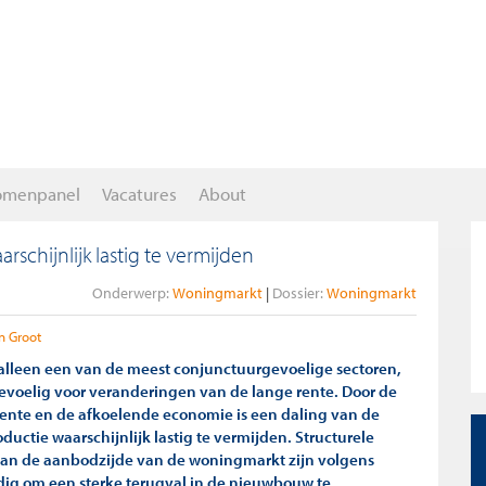
omenpanel
Vacatures
About
chijnlijk lastig te vermijden
Onderwerp:
Woningmarkt
Dossier:
Woningmarkt
n Groot
 alleen een van de meest conjunctuurgevoelige sectoren,
evoelig voor veranderingen van de lange rente. Door de
rente en de afkoelende economie is een daling van de
ctie waarschijnlijk lastig te vermijden. Structurele
an de aanbodzijde van de woningmarkt zijn volgens
dig om een sterke terugval in de nieuwbouw te