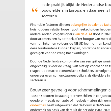
In de praktijk blijkt de Nederlandse 
bouw elders in Europa, en daarmee is 
sectoren.
Financiële factoren zijn een
belangrijke bepalende fact
huishoudens relatief hoge hypotheekschulden hebben, 
andere landen. Volgens cijfers
van de AFM
sloot in 202
doorstromers een hypotheek af ter hoogte van meer d
van hun inkomen volgens de NIBUD-leennormen konden l
deze huishoudens kunnen krijgen, omdat de financieri
gevolgen voor de vraag naar woningen.
Door de Nederlandse combinatie van een grillige woni
ongevoelig is voor de vraag, valt niet op voorhand te
reageert op macro-economische schokken. De volgende 
ongeveer even conjunctuurgevoelig is als die elders 
sectoren is.
Bouw zeer gevoelig voor schommelingen c
Tussen sectoren bestaan grote verschillen in conjunc
goederen – zoals een auto of meubels – laten zich ge
onderzoek
heeft uitgewezen dat de bouw in de VS een 
onderzoek op basis van data uit de periode 1980–2003