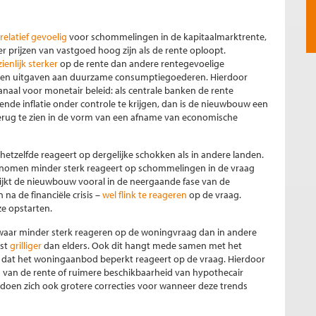
relatief gevoelig
voor schommelingen in de kapitaalmarktrente,
r prijzen van vastgoed hoog zijn als de rente oploopt.
ienlijk sterker
op de rente dan andere rentegevoelige
n en uitgaven aan duurzame consumptiegoederen. Hierdoor
naal voor monetair beleid: als centrale banken de rente
e inflatie onder controle te krijgen, dan is de nieuwbouw een
terug te zien in de vorm van een afname van economische
hetzelfde reageert op dergelijke schokken als in andere landen.
nomen minder sterk reageert op schommelingen in de vraag
 lijkt de nieuwbouw vooral in de neergaande fase van de
na de financiële crisis –
wel flink te reageren
op de vraag.
ze opstarten.
ar minder sterk reageren op de woningvraag dan in andere
ist
grilliger
dan elders. Ook dit hangt mede samen met het
dat het woningaanbod beperkt reageert op de vraag. Hierdoor
g van de rente of ruimere beschikbaarheid van hypothecair
 er doen zich ook grotere correcties voor wanneer deze trends