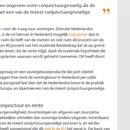
bouw ongeveer even conjunctuurgevoelig als de
het een van de meest conjunctuurgevoelige
or
voor de vraag naar woningen. Doordat Nederlandse
is de rol hiervan in Nederland mogelijk
nog groter
dan in
0 ruim de helft van de starters en ook ruim 40 procent van de
an 90 procent van het maximale leenbedrag dat ze op grond
enen. Als de rente stijgt, daalt de maximale hypotheek die
ngslasten waaraan wordt getoetst toenemen. Dit heeft direct
ngvraag en een woningbouwproductie die juist relatief
 zeggen hoe sterk de woningbouw in Nederland per saldo
paragraaf laat zien dat de Nederlandse bouw in de praktijk
in Europa, en daarmee een van de meest conjunctuurgevoelige
onjunctuur en rente
tuurgevoeligheid. Investeringen en uitgaven aan duurzame
makkelijker uitstellen dan sommige andere uitgaven. Amerikaans
van de meest conjunctuurgevoelige sectoren is, en eerder
 heeft aangetoond dat dit
ook in de EU
het geval is. Op basis van