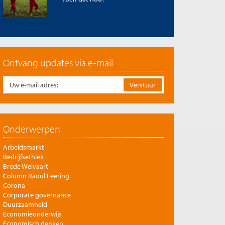
Ontvang updates via e-mail
Onderwerpen
Arbeidsmarkt
Bedrijfsethiek
Brede Welvaart
Column Raoul Leering
Corona
Corporate governance
Duurzaamheid
Economieonderwijs
Economisch denken