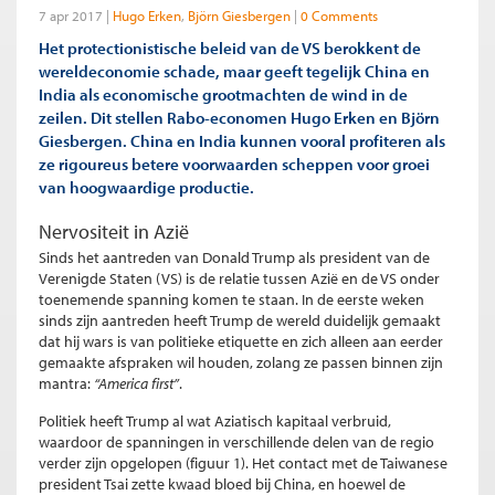
7 apr 2017
Hugo Erken
Björn Giesbergen
0 Comments
Het protectionistische beleid van de VS berokkent de
wereldeconomie schade, maar geeft tegelijk China en
India als economische grootmachten de wind in de
zeilen. Dit stellen Rabo-economen Hugo Erken en Björn
Giesbergen. China en India kunnen vooral profiteren als
ze rigoureus betere voorwaarden scheppen voor groei
van hoogwaardige productie.
Nervositeit in Azië
Sinds het aantreden van Donald Trump als president van de
Verenigde Staten (VS) is de relatie tussen Azië en de VS onder
toenemende spanning komen te staan. In de eerste weken
sinds zijn aantreden heeft Trump de wereld duidelijk gemaakt
dat hij wars is van politieke etiquette en zich alleen aan eerder
gemaakte afspraken wil houden, zolang ze passen binnen zijn
mantra:
“America first”
.
Politiek heeft Trump al wat Aziatisch kapitaal verbruid,
waardoor de spanningen in verschillende delen van de regio
verder zijn opgelopen (figuur 1). Het contact met de Taiwanese
president Tsai zette kwaad bloed bij China, en hoewel de