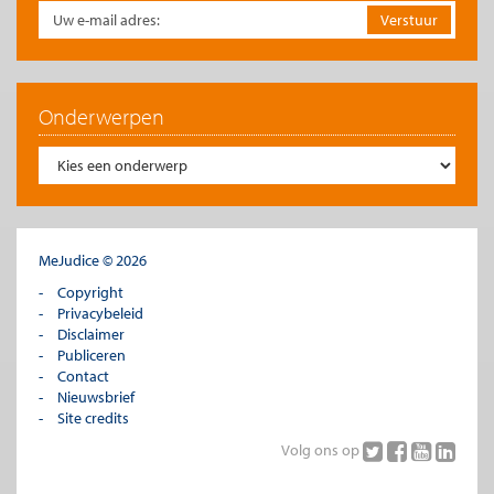
Figuur 3.
Groot belang China en India voor groei wereldeconomie
Onderwerpen
MeJudice © 2026
Copyright
Privacybeleid
Disclaimer
Publiceren
Contact
Nieuwsbrief
Site credits
Volg ons op