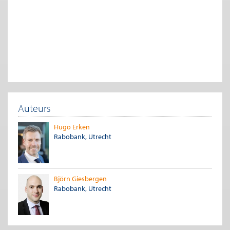
Los van de weerbarstige uitvoerbaarheid is het zeer
onwaarschijnlijk dat landen die worden getroffen door
protectionistische maatregelen op hun handen blijven zitten.
China zou op diverse manieren kunnen terugslaan,
bijvoorbeeld door zelf tarieven te heffen op Amerikaanse
import. Dit zou het Amerikaanse internationale bedrijfsleven in
het hart raken. China is een grote markt voor veel grote
Amerikaanse bedrijven, vooral op het gebied van
consumentenelektronica (Apple, Microsoft), vliegtuigbouwers
(Boeing) en auto’s (General Motors). China zou er ook voor
kunnen kiezen om kapitaal uit de VS te repatriëren. Dit zou de
Auteurs
Amerikaanse dollar sterk onder druk kunnen zetten en ook het
Amerikaanse investeringspotentieel sterk aantasten.
Hugo Erken
Aangezien China en de VS gezamenlijk 28 procent van de totale
Rabobank, Utrecht
mondiale import voor hun rekening nemen, zouden
handelsbarrières tussen beide landen de basis vormen voor
een wereldwijde handelsoorlog. Dit hebben we onder meer
gezien in de jaren dertig, toen de Smooth-Hawley wet in de VS
Björn Giesbergen
van kracht werd, waarmee handelstarieven werden geheven op
Rabobank, Utrecht
twintigduizend importgoederen. Andere landen reageerden
met vergeldingsmaatregelen, waardoor de crisis van de jaren
dertig naar verluidt sterk is verergerd.
Dit verklaart wellicht waarom China pleit voor een voortzetting