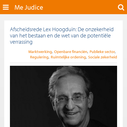
Me Judice
Afscheidsrede Lex Hoogduin: De onzekerheid
van het bestaan en de wet van de potentiële
verrassing
Marktwerking
Openbare financiën
Publieke sector
Regulering
Ruimtelijke ordening
Sociale zekerheid