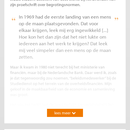
zijn proefschrift over begrotingsnormen.
In 1969 had de eerste landing van een mens
op de maan plaatsgevonden. Dat voor
elkaar krijgen, leek mij erg ingewikkeld [...]
Hoe kon het dan zijn dat het niet lukte om
iedereen aan het werk te krijgen? Dat leek
mij veel simpeler dan een mens op de maan
zetten.
Maar ik kwam in 1980 niet terecht bij het ministerie van
financiën, maar bij de Nederlandsche Bank. Daar werd ik, zoals
je dat tegenwoordig zou noemen, “beleidsmedewerker” bij de
Studiedienst op het terrein van de overheidsfinanciën. Mijn
geloof in de maakbaarheid van de economie en samenleving
was groot.
Het was het begin van de jaren tachtig. De werkloosheid liep
fors op. Het Keynesiaanse recept bleek niet te werken. Bij DNB
lees meer
begon langzaam het besef te ontstaan dat de overheid niet de
oplossing, maar het probleem was. Juist op dat moment kreeg
ik een telefoontje van mijn (studie)vriend Jan Snippe, die