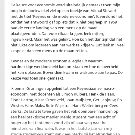
De keuze voor economie werd uiteindelijk gemaakt toen mijn
oog in de boekwinkel viel op een boekje van Michal Stewart
met de titel “Keynes en de moderne economie”. Ik verslond het,
omdat het antwoord gaf op iets dat ik niet begreep. In 1969
had de eerste landing van een mens op de maan
plaatsgevonden. Dat voor elkaar krijgen, leek mij erg
ingewikkeld. Maar het was gelukt. Hoe kon het dan zijn dat het
niet lukte om iedereen aan het werk te krijgen? Dat leek mij veel
simpeler dan een mens op de maan zetten.
Keynes en de moderne economie legde uit waarom
hardnekkige werkloosheid kan ontstaan en hoe de overheid
het kan oplossen. Bovendien kwam er wiskunde aan te pas. De
keuze was toen snel gemaakt.
Ik ben in Groningen opgeleid tot een Keynesiaanse macro-
econoom, met docenten als Simon Kuipers, Henk de Haan,
Floor Hartog, Klaas Groenveld, Joan Muijsken, Ger Lanjouw, Els
Wester, Hans Maks, Bote Wilpstra , Hans Weitenberg en Cees
Sterks. De laatste twee gaven het vak openbare financiën op
een heel praktische manier. Menig student met een acht of
hoger op het tentamen vond zijn of haar weg naar het
ministerie van financiën. Ik was in het laatste jaar van mijn
studie student-assistent van Cees Sterks bij het afronden van