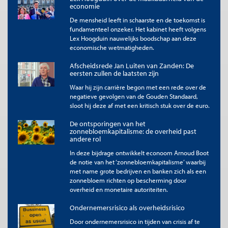
economie
wat hij de klassieke economie noemde, de mainstream van die
tijd. Volgens die klassieke theorie kon geen langdurige
De mensheid leeft in schaarste en de toekomst is
onvrijwillige werkloosheid bestaan. Daarvoor zorgde de
fundamenteel onzeker. Het kabinet heeft volgens
werking van markten, als die tenminste niet werd gehinderd
Lex Hoogduin nauwelijks boodschap aan deze
door bijvoorbeeld het optreden van vakbonden met te hoge
economische wetmatigheden.
lonen als gevolg. Tijdens de grote depressie van de jaren dertig
Afscheidsrede Jan Luiten van Zanden: De
was dit geen overtuigend verhaal.
eersten zullen de laatsten zijn
De door Keynes aangesproken economen waren in grote
Waar hij zijn carrière begon met een rede over de
verwarring. Wat was nou het theoretische punt dat Keynes
negatieve gevolgen van de Gouden Standaard,
maakte? Een jaar na de publicatie van de General Theory kwam
sloot hij deze af met een kritisch stuk over de euro.
aan de verwarring een einde toen Hicks in het artikel “Mr.
Keynes and the classics. A suggested interpretation” een
De ontsporingen van het
zonnebloemkapitalisme: de overheid past
antwoord gaf dat erin ging als koek. Prijs- en loonrigiditeit was
andere rol
uiteindelijk de oorzaak van hardnekkige onvrijwillige
werkloosheid.
In deze bijdrage ontwikkelt econoom Arnoud Boot
de notie van het ‘zonnebloemkapitalisme’ waarbij
Dit antwoord werd ook omarmd door mensen als Tinbergen,
met name grote bedrijven en banken zich als een
die de econometrie aan het ontwikkelen waren en
zonnebloem richten op bescherming door
mogelijkheden zagen om de vergelijkingen uit het model van
overheid en monetaire autoriteiten.
Hicks te gebruiken als basis voor schattingen om de rol van de
overheid als uitvoerder van stabilisatiebeleid te onderbouwen.
Ondernemersrisico als overheidsrisico
Na de Tweede Wereldoorlog vond de verdere ontwikkeling van
Door ondernemersrisico in tijden van crisis af te
deze interpretatie van Keynes, al snel het Keynesianisme