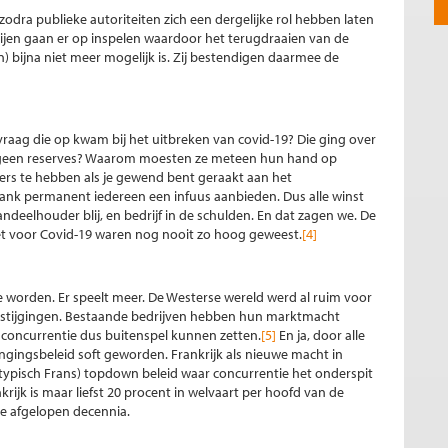
dra publieke autoriteiten zich een dergelijke rol hebben laten
tijen gaan er op inspelen waardoor het terugdraaien van de
) bijna niet meer mogelijk is. Zij bestendigen daarmee de
vraag die op kwam bij het uitbreken van covid-19? Die ging over
 geen reserves? Waarom moesten ze meteen hun hand op
ers te hebben als je gewend bent geraakt aan het
ank permanent iedereen een infuus aanbieden. Dus alle winst
eelhouder blij, en bedrijf in de schulden. En dat zagen we. De
et voor Covid-19 waren nog nooit zo hoog geweest.
[4]
e worden. Er speelt meer. De Westerse wereld werd al ruim voor
itsstijgingen. Bestaande bedrijven hebben hun marktmacht
concurrentie dus buitenspel kunnen zetten.
[5]
En ja, door alle
ingingsbeleid soft geworden. Frankrijk als nieuwe macht in
 (typisch Frans) topdown beleid waar concurrentie het onderspit
rijk is maar liefst 20 procent in welvaart per hoofd van de
de afgelopen decennia.