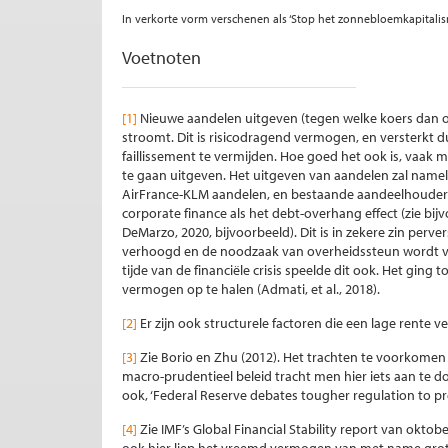
In verkorte vorm verschenen als ‘Stop het zonnebloemkapitalism
Voetnoten
[1]
Nieuwe aandelen uitgeven (tegen welke koers dan 
stroomt. Dit is risicodragend vermogen, en versterkt
faillissement te vermijden. Hoe goed het ook is, v
te gaan uitgeven. Het uitgeven van aandelen zal namel
AirFrance-KLM aandelen, en bestaande aandeelhouders v
corporate finance als het debt-overhang effect (zie bi
DeMarzo, 2020, bijvoorbeeld). Dit is in zekere zin per
verhoogd en de noodzaak van overheidssteun wordt verm
tijde van de financiële crisis speelde dit ook. Het 
vermogen op te halen (Admati, et al., 2018).
[2]
Er zijn ook structurele factoren die een lage rente ve
[3]
Zie Borio en Zhu (2012). Het trachten te voorkome
macro-prudentieel beleid tracht men hier iets aan te do
ook, ‘Federal Reserve debates tougher regulation to pr
[4]
Zie IMF’s Global Financial Stability report van oktob