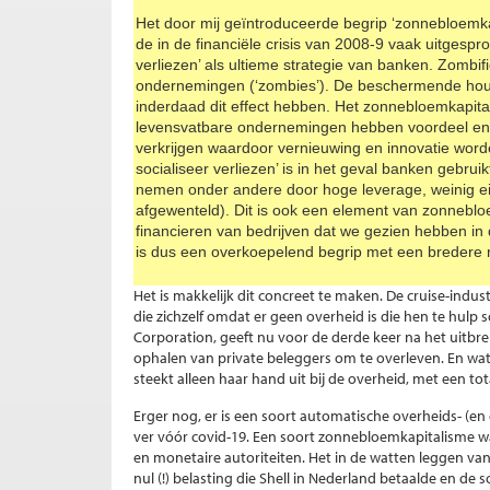
Het door mij geïntroduceerde begrip ‘zonnebloemka
de in de financiële crisis van 2008-9 vaak uitgesprok
verliezen’ als ultieme strategie van banken. Zombif
ondernemingen (‘zombies’). De beschermende houd
inderdaad dit effect hebben. Het zonnebloemkapita
levensvatbare ondernemingen hebben voordeel en 
verkrijgen waardoor vernieuwing en innovatie word
socialiseer verliezen’ is in het geval banken gebruik
nemen onder andere door hoge leverage, weinig 
afgewenteld). Dit is ook een element van zonneblo
financieren van bedrijven dat we gezien hebben in
is dus een overkoepelend begrip met een bredere re
Het is makkelijk dit concreet te maken. De cruise-indus
die zichzelf omdat er geen overheid is die hen te hulp s
Corporation, geeft nu voor de derde keer na het uitbre
ophalen van private beleggers om te overleven. En wat 
steekt alleen haar hand uit bij de overheid, met een to
Erger nog, er is een soort automatische overheids- (en
ver vóór covid-19. Een soort zonnebloemkapitalisme wa
en monetaire autoriteiten. Het in de watten leggen v
nul (!) belasting die Shell in Nederland betaalde en de s