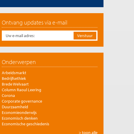
Ontvang updates via e-mail
Onderwerpen
Arbeidsmarkt
Bedrijfsethiek
Brede Welvaart
Column Raoul Leering
Corona
Corporate governance
Duurzaamheid
Economieonderwijs
Economisch denken
Economische geschiedenis
Energie
> toon alle