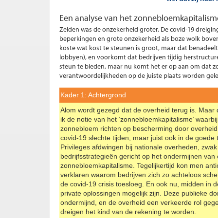
Een analyse van het zonnebloemkapitalism
Zelden was de onzekerheid groter. De covid-19 dreigin
beperkingen en grote onzekerheid als boze wolk bove
koste wat kost te steunen is groot, maar dat benadeelt 
lobbyen), en voorkomt dat bedrijven tijdig herstructure
steun te bieden, maar nu komt het er op aan om dat zo 
verantwoordelijkheden op de juiste plaats worden gele
Kader 1: Achtergrond
Alom wordt gezegd dat de overheid terug is. Maar 
ik de notie van het ‘zonnebloemkapitalisme’ waarbi
zonnebloem richten op bescherming door overheid en
covid-19 slechte tijden, maar juist ook in de goede
Privileges afdwingen bij nationale overheden, zwa
bedrijfsstrategieën gericht op het ondermijnen van
zonnebloemkapitalisme. Tegelijkertijd kon men anti
verklaren waarom bedrijven zich zo achteloos sche
de covid-19 crisis toesloeg. En ook nu, midden in d
private oplossingen mogelijk zijn. Deze publieke d
ondermijnd, en de overheid een verkeerde rol gege
dreigen het kind van de rekening te worden.