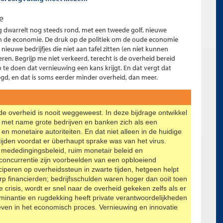
e
g dwarrelt nog steeds rond, met een tweede golf, nieuwe
n de economie. De druk op de politiek om de oude economie
nieuwe bedrijfjes die niet aan tafel zitten (en niet kunnen
ren. Begrijp me niet verkeerd, terecht is de overheid bereid
te doen dat vernieuwing een kans krijgt. En dat vergt dat
gd, en dat is soms eerder minder overheid, dan meer.
de overheid is nooit weggeweest. In deze bijdrage ontwikkel
j met name grote bedrijven en banken zich als een
 monetaire autoriteiten. En dat niet alleen in de huidige
 tijden voordat er überhaupt sprake was van het virus.
k mededingingsbeleid, ruim monetair beleid en
 concurrentie zijn voorbeelden van een opbloeiend
ciperen op overheidssteun in zwarte tijden, hetgeen helpt
rp financierden; bedrijfsschulden waren hoger dan ooit toen
e crisis, wordt er snel naar de overheid gekeken zelfs als er
ominantie en rugdekking heeft private verantwoordelijkheden
ven in het economisch proces. Vernieuwing en innovatie