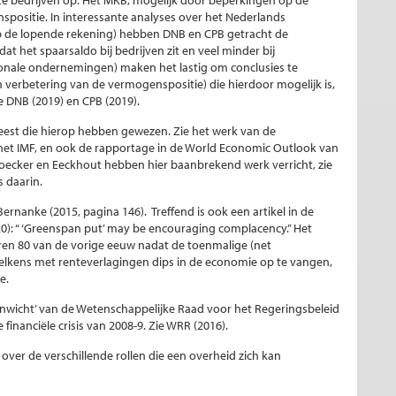
e bedrijven op. Het MKB, mogelijk door beperkingen op de
spositie. In interessante analyses over het Nederlands
p de lopende rekening) hebben DNB en CPB getracht de
t het spaarsaldo bij bedrijven zit en veel minder bij
nale ondernemingen) maken het lastig om conclusies te
n verbetering van de vermogenspositie) die hierdoor mogelijk is,
DNB (2019) en CPB (2019).
weest die hierop hebben gewezen. Zie het werk van de
het IMF, en ook de rapportage in de World Economic Outlook van
 Loecker en Eeckhout hebben hier baanbrekend werk verricht, zie
s daarin.
rnanke (2015, pagina 146). Treffend is ook een artikel in de
20): “ ‘Greenspan put’ may be encouraging complacency.” Het
aren 80 van de vorige eeuw nadat de toenmalige (net
lkens met renteverlagingen dips in de economie op te vangen,
e.
enwicht’ van de Wetenschappelijke Raad voor het Regeringsbeleid
financiële crisis van 2008-9. Zie WRR (2016).
 over de verschillende rollen die een overheid zich kan