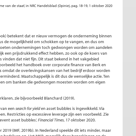
e van de staat’, in NRC Handelsblad (Opinie), pag. 18-19, 1 oktober 2020
ook) betekent dat er nieuw vermogen de onderneming binnen
 dus de mogelijkheid om schokken op te vangen, en dus om
aak moeten ondernemingen toch gedwongen worden om aandelen
ijk een prijsdrukkend effect hebben, zo ook op de koers van
inden dat niet fijn. Dit staat bekend in het vakgebied
jvoorbeeld het handboek over corporate finance van Berk en
vers omdat de overlevingskansen van het bedrijf erdoor worden
inderd. Maatschappelijk is dit dus de wenselijke actie. Ten
ging toen om banken die gedwongen moesten worden om eigen
rklaren, zie bijvoorbeeld Blanchard (2019).
n van een
search for yield
en asset bubbles is ingewikkeld. Via
en. Restricties op excessieve leverage zijn een voorbeeld. Zie
event asset bubbles’,
Financial Times
, 17 oktober 2020.
er 2019 (IMF, 2019b). In Nederland speelde dit iets minder, maar