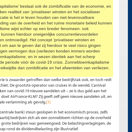
pitalisme’ beslaat ook de zombificatie van de economie, en
en realiteit van ‘privatiseer winsten en het socialiseer
icatie is het in leven houden van niet-levensvatbare
ing van de overheid en het ruime monetaire beleid kunnen
lisme wijst echter op een breder fenomeen: ook
kunnen hierdoor oneigenlijke concurrentievoordelen
en ontmoedigd. Het concept ‘privatiseer winsten en
t om aan te geven dat zij hierdoor te veel risico gingen
eigen vermogen dus (verliezen konden immers worden
emkapitalisme, en in wezen identiek aan het scherp
 de periode vóór de covid-19 crisis. Zonnebloemkapitalisme
ikwijdte dan zombificatie en het afwentelen van verliezen.
trie is zwaarder getroffen dan welke bedrijfstak ook, en toch redt
chiet. De grootste operator van cruises in de wereld, Carnival
ken van covid-19 nieuwe aandelen uit – ze is dus geld aan het
doet AirFrance-KLM? Zij geeft zelf geen nieuwe aandelen uit, en
tale verlamming als gevolg.
[1]
 centrale bank) steun geslopen in het economisch proces, zelfs
arbij bedrijven zich als een zonnebloem richten op de overheid
an grote bedrijven was gemeengoed. De belastingverlagingen, de
oap rond de dividendbelasting zijn illustratief.