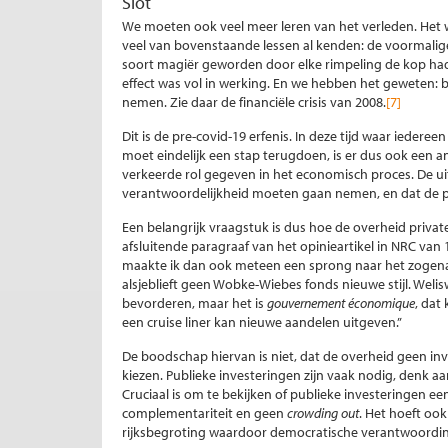
Slot
We moeten ook veel meer leren van het verleden. Het wr
veel van bovenstaande lessen al kenden: de voormali
soort magiër geworden door elke rimpeling de kop had
effect was vol in werking. En we hebben het geweten:
nemen. Zie daar de financiële crisis van 2008.
[7]
Dit is de pre-covid-19 erfenis. In deze tijd waar iedere
moet eindelijk een stap terugdoen, is er dus ook een a
verkeerde rol gegeven in het economisch proces. De uit
verantwoordelijkheid moeten gaan nemen, en dat de pr
Een belangrijk vraagstuk is dus hoe de overheid private
afsluitende paragraaf van het opinieartikel in NRC van
maakte ik dan ook meteen een sprong naar het zogena
alsjeblieft geen Wobke-Wiebes fonds nieuwe stijl. Weli
bevorderen, maar het is
gouvernement économique
, dat
een cruise liner kan nieuwe aandelen uitgeven.”
De boodschap hiervan is niet, dat de overheid geen in
kiezen. Publieke investeringen zijn vaak nodig, denk a
Cruciaal is om te bekijken of publieke investeringen ee
complementariteit en geen
crowding out
. Het hoeft ook
rijksbegroting waardoor democratische verantwoording