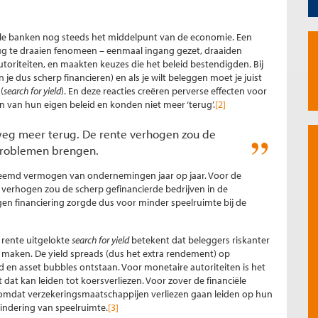
trale banken nog steeds het middelpunt van de economie. Een
rug te draaien fenomeen – eenmaal ingang gezet, draaiden
toriteiten, en maakten keuzes die het beleid bestendigden. Bij
e dus scherp financieren) en als je wilt beleggen moet je juist
(
search for yield
). En deze reacties creëren perverse effecten voor
n van hun eigen beleid en konden niet meer ‘terug’.
[2]
weg meer terug. De rente verhogen zou de
 problemen brengen.
vreemd vermogen van ondernemingen jaar op jaar. Voor de
 verhogen zou de scherp gefinancierde bedrijven in de
 financiering zorgde dus voor minder speelruimte bij de
 rente uitgelokte
search for yield
betekent dat beleggers riskanter
maken. De yield spreads (dus het extra rendement) op
en asset bubbles ontstaan. Voor monetaire autoriteiten is het
at kan leiden tot koersverliezen. Voor zover de financiële
d omdat verzekeringsmaatschappijen verliezen gaan leiden op hun
indering van speelruimte.
[3]