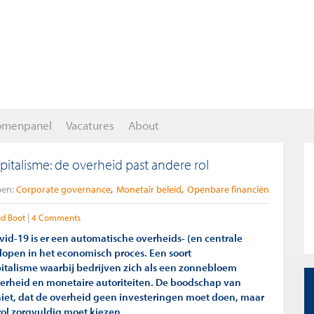
omenpanel
Vacatures
About
talisme: de overheid past andere rol
en:
Corporate governance
Monetair beleid
Openbare financiën
d Boot
4 Comments
ovid-19 is er een automatische overheids- (en centrale
lopen in het economisch proces. Een soort
alisme waarbij bedrijven zich als een zonnebloem
verheid en monetaire autoriteiten. De boodschap van
niet, dat de overheid geen investeringen moet doen, maar
 rol zorgvuldig moet kiezen.