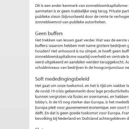
Dit is een ander kenmerk van zonnebloemkapitalisme: zo
aanmeten is er geen makkelijke weg terug. Private par
publieke steun (bijvoorbeeld door de rente te verhogen
zonnebloemrol van publieke autoriteiten.
Geen buffers
Het trekken van lessen gaat verder. Wat was de eerste 
buffers: waarom hebben met name grotere bedrijven
houden? Het antwoord is nu simpel. Je hoeft geen buff
zonnebloemkapitalisme waarbij overheid en centrale b
werd uitgekeerd en aandelen werden teruggekocht. Aand
schuldniveaus van bedrijven in de hoogconjunctuur n
Soft mededingingsbeleid
Het gaat om onze toekomst, en het is tijd om wakker t
de covid-19 crisis gekenmerkt door lage productivite
kunnen vergroten via fusies en overnames, en hebben 
lobby’s, in de VS nog sterker dan Europa, is het meded
Europa pleit voor
gouvernement économique
, een soort
delft. En dat is geen goede toekomst voor Europa, Frank
bevolking bij Nederland en Duitsland achtergebleven 