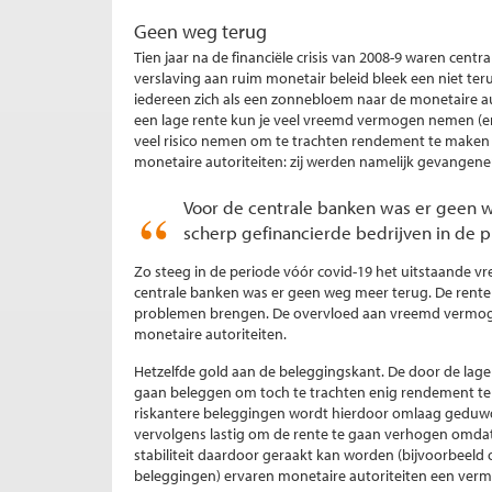
Geen weg terug
Tien jaar na de financiële crisis van 2008-9 waren cen
verslaving aan ruim monetair beleid bleek een niet te
iedereen zich als een zonnebloem naar de monetaire au
een lage rente kun je veel vreemd vermogen nemen (en j
veel risico nemen om te trachten rendement te maken 
monetaire autoriteiten: zij werden namelijk gevangene
Voor de centrale banken was er geen 
scherp gefinancierde bedrijven in de
Zo steeg in de periode vóór covid-19 het uitstaande 
centrale banken was er geen weg meer terug. De rente
problemen brengen. De overvloed aan vreemd vermogen
monetaire autoriteiten.
Hetzelfde gold aan de beleggingskant. De door de lage
gaan beleggen om toch te trachten enig rendement te 
riskantere beleggingen wordt hierdoor omlaag geduwd 
vervolgens lastig om de rente te gaan verhogen omdat d
stabiliteit daardoor geraakt kan worden (bijvoorbeel
beleggingen) ervaren monetaire autoriteiten een verm