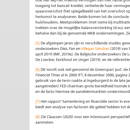
ook hier liep het vreemd vermogen van met name grot
toegang tot bancair krediet, verbeterde haar vermogen
spaaroverschot (het spiegelbeeld van het overschot o
herkomst te analyseren. Beide komen tot de conclusie da
huishoudens. Meetproblemen (met name bij multinatio
trekken over de mogelijke balansversterking (d.w.z. ee
behalve dan bij de genoemde MKB ondernemingen. Zie 
[5]
De afgelopen jaren zijn er verschillende studies ge
onderzoekers Díez, Fan en
Villegas-Sánchez
(2019) van 
april 2019 (IMF, 2019a). De Belgische onderzoekers De
De Loecker, Eeckhout en Unger (2019), en de referentie
[6]
Dit wordt ook wel genoemd de Greenspan ‘put’, zie Be
Financial Times
al in 2000 (FT, 8 december 2000, pagina 
gebruik van de term raakte al ingeburgerd in de late j
aangetreden) FED chairman grote bereidheid toonde te
en de facto hiermee de aandelenmarkten ondersteund
[7]
Het rapport ‘Samenleving en financiële sector in ev
biedt een analyse van factoren die geleid hebben tot de 
[8]
Zie Claassen (2020) voor een interessant perspectief
aanmeten.