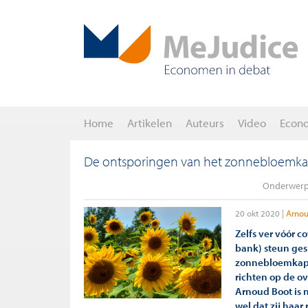
Home
Artikelen
Auteurs
Video
Econ
De ontsporingen van het zonnebloemkapi
Onderwerp
20 okt 2020
Arnou
Zelfs ver vóór c
bank) steun ges
zonnebloemkapit
richten op de o
Arnoud Boot is 
wel dat zij haar