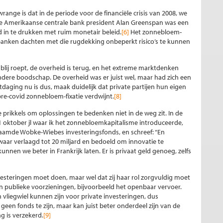
ange is dat in de periode voor de financiële crisis van 2008, we
ge Amerikaanse centrale bank president Alan Greenspan was een
 in te drukken met ruim monetair beleid.
[6]
Het zonnebloem-
 banken dachten met die rugdekking onbeperkt risico’s te kunnen
en blij roept, de overheid is terug, en het extreme marktdenken
ndere boodschap. De overheid was er juist wel, maar had zich een
daging nu is dus, maak duidelijk dat private partijen hun eigen
e-covid zonnebloem-fixatie verdwijnt.
[8]
 prikkels om oplossingen te bedenken niet in de weg zit. In de
 1 oktober jl waar ik het zonnebloemkapitalisme introduceerde,
amde Wobke-Wiebes investeringsfonds, en schreef: “En
swaar verlaagd tot 20 miljard en bedoeld om innovatie te
 kunnen we beter in Frankrijk laten. Er is privaat geld genoeg, zelfs
vesteringen moet doen, maar wel dat zij haar rol zorgvuldig moet
an publieke voorzieningen, bijvoorbeeld het openbaar vervoer.
n vliegwiel kunnen zijn voor private investeringen, dus
 geen fonds te zijn, maar kan juist beter onderdeel zijn van de
 is verzekerd.
[9]