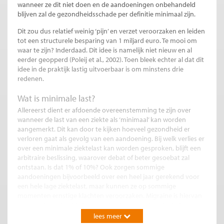
wanneer ze dit niet doen en de aandoeningen onbehandeld
blijven zal de gezondheidsschade per definitie minimaal zijn.
Dit zou dus relatief weinig ‘pijn’ en verzet veroorzaken en leiden
tot een structurele besparing van 1 miljard euro. Te mooi om
waar te zijn? Inderdaad. Dit idee is namelijk niet nieuw en al
eerder geopperd (Poleij et al., 2002). Toen bleek echter al dat dit
idee in de praktijk lastig uitvoerbaar is om minstens drie
redenen.
Wat is minimale last?
Allereerst dient er afdoende overeenstemming te zijn over
wanneer de last van een ziekte als ‘minimaal’ kan worden
aangemerkt. Dit kan door te kijken hoeveel gezondheid er
verloren gaat als gevolg van een aandoening. Bij welk verlies er
over een minimale ziektelast kan worden gesproken, blijft een
arbitraire beslissing, waarover debat of beter gesoebat zal
ontstaan. Is dat 1% of 10%? Ook zorgen sommige
aandoeningen bijvoorbeeld over een heel jaar gerekend voor
een hele lage ziektelast, maar kunnen ze op sommige
momenten ernstige klachten veroorzaken. Migraine is hiervan
een goed voorbeeld. Over een heel jaar gerekend is het
gezondheidsverlies daarvan vaak laag, maar op dagen met een
lees meer