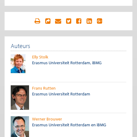
aanval is de ziektelast juist zeer hoog. Het maakt dan dus ook
uit over welke periode ziektelast wordt berekend.
Vaststellen aandoeningen
Ten tweede dient, wanneer eenmaal duidelijk is wat minimale
ziektelast precies inhoudt, te worden vastgesteld welke
aandoeningen aan deze definitie voldoen. Vaak zullen de
gegevens echter ontbreken die nodig zijn om dit vast te stellen.
Auteurs
Dat vereist namelijk vrij gedetailleerde informatie over de
gezondheidsschade die deze aandoeningen in relevante
Elly Stolk
patiëntengroepen veroorzaken. Deze informatie is vaak niet
Erasmus Universiteit Rotterdam, iBMG
voorhanden, wat het vaststellen van minimale ziektelast
bemoeilijkt. Daarmee wordt niet alleen de uitvoerbaarheid van
de voorgenomen bezuinigingen twijfelachtig, maar geeft ook
aan dat de onderbouwing van de voorgenomen bezuiniging
Frans Rutten
van maar liefst een miljard euro zeer onduidelijk is. Zijn er wel
Erasmus Universiteit Rotterdam
zoveel aandoeningen die een ‘minimale ziektelast’
veroorzaken? Of rekken we het begrip op tot het miljard is
bereikt?
Een last of een ongemak?
Werner Brouwer
Erasmus Universiteit Rotterdam en iBMG
Ten derde is er het meer fundamentele probleem dat
aandoeningen vaak niet in algemene zin leiden tot een