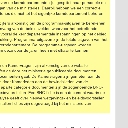
n van de kerndepartementen (uitgesplitst naar personele en
agen van de ministeries. Daarbij hebben we een correctie
eries die niet tot het eigenlijke kerndepartement behoren.
e cijfers afkomstig om de programma-uitgaven te berekenen.
mvang van de beleidsvelden waarvoor het betreffende
n vooral de kerndepartementale inspanningen op het gebied
drukking. Programma-uitgaven zijn de totale uitgaven van het
 kerndepartement. De programma-uitgaven worden
 om deze door de jaren heen met elkaar te kunnen
en en Kamervragen, zijn afkomstig van de website
fen de door het ministerie gepubliceerde documenten
sdocumenten gaat. De Kamervragen zijn gemeten aan de
 de door Kamerleden aan de bewindslieden van de
n aparte categorie documenten zijn de zogenoemde BNC-
sievoorstellen. Een BNC-fiche is een document waarin de
lyse geeft over nieuwe wetgevings- en beleidsvoorstellen
allen fiches zijn opgevraagd bij het ministerie van