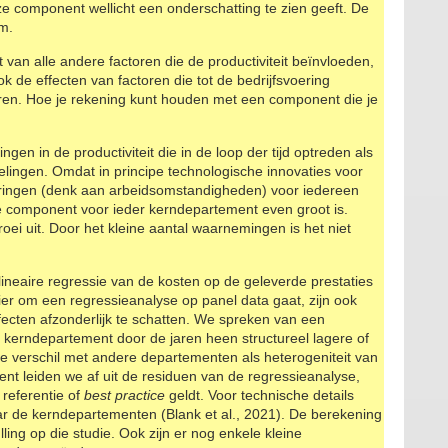
e component wellicht een onderschatting te zien geeft. De
im.
van alle andere factoren die de productiviteit beïnvloeden,
ok de effecten van factoren die tot de bedrijfsvoering
n. Hoe je rekening kunt houden met een component die je
en in de productiviteit die in de loop der tijd optreden als
kelingen. Omdat in principe technologische innovaties voor
deringen (denk aan arbeidsomstandigheden) voor iedereen
ze component voor ieder kerndepartement even groot is.
ei uit. Door het kleine aantal waarnemingen is het niet
lineaire regressie van de kosten op de geleverde prestaties
er om een regressieanalyse op panel data gaat, zijn ook
ffecten afzonderlijk te schatten. We spreken van een
en kerndepartement door de jaren heen structureel lagere of
ele verschil met andere departementen als heterogeniteit van
nt leiden we af uit de residuen van de regressieanalyse,
 referentie of
best practice
geldt. Voor technische details
r de kerndepartementen (Blank et al., 2021). De berekening
ling op die studie. Ook zijn er nog enkele kleine