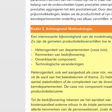
belang van de onderscheiden typen prestaties weersp
prestaties aggregeren tot één prestatiemaat. Door deze
prijsontwikkelingen, leiden we de productiviteit af van
kerndepartementen onderling van elkaar verschillen, ma
Kader 2. Achtergrond Methodologie.
Een interessante bijkomstigheid van de modelmatige
Zo zijn de gemeten productiviteitsverschillen toe te
Heterogeniteit van departementen (
case
mix
);
Kenmerken van bedrijfsvoering;
Onverklaarde component;
Technologische veranderingen.
Heterogeniteit, ook wel aangeduid als
case mix
, ve
uit de aard van het beleidsterrein of thema. Zo 
aantal stakeholders of de complexiteit van de dossi
kerndepartementen. De
case mix
component maakt
productiviteitsruimte.
Tot de bedrijfsvoering rekenen we het aandeel van 
kostenaandeel externe inhuur in de totale persone
allerlei kenmerken van de personeelsinzet, zoals de