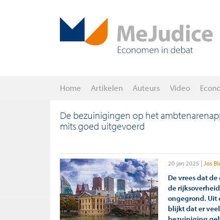
Home
Artikelen
Auteurs
Video
Econ
De bezuinigingen op het ambtenarenapp
mits goed uitgevoerd
20 jan 2025
Jos Bl
De vrees dat de
de rijksoverheid
ongegrond. Uit 
blijkt dat er ve
bezuiniging geh