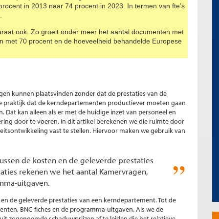
rocent in 2013 naar 74 procent in 2023. In termen van fte’s
.
paraat ook. Zo groeit onder meer het aantal documenten met
n met 70 procent en de hoeveelheid behandelde Europese
ngen kunnen plaatsvinden zonder dat de prestaties van de
de praktijk dat de kerndepartementen productiever moeten gaan
 Dat kan alleen als er met de huidige inzet van personeel en
ring door te voeren. In dit artikel berekenen we die ruimte door
eitsontwikkeling vast te stellen. Hiervoor maken we gebruik van
ssen de kosten en de geleverde prestaties
aties rekenen we het aantal Kamervragen,
mma-uitgaven.
en de geleverde prestaties van een kerndepartement. Tot de
enten, BNC-fiches en de programma-uitgaven. Als we de
uit zogenoemde schaduwprijzen af te leiden die het relatieve