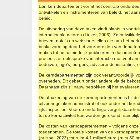
Een kerndepartement vormt het centrale onderdeel 
ontwikkelen en instrumenteren van beleid, het aans
beleid.
De uitvoering van deze taken vindt plaats in voort
internationale actoren (Linker, 2006). Zo ontwikke
brieven, nota’s en wetsvoorstellen die aan het par
besluitvorming door het voorbereiden van debatt
moties tot het uiteindelijk publiceren in documenten 
proces is er ook sprake van interactie met veel an
bedrijven, ngo’s, burgers, adviserende instanties,
De kerndepartementen zijn ook verantwoordelijk vo
overheden. Dit gebeurt onder andere via de bekosti
Daarnaast zijn zij nauw betrokken bij het evalueren
De afbakening van de kerndepartementen is bij de r
uitvoeringstaken administratief ook onder het ker
rijksinspecties. Voor de onderlinge vergelijkbaarhe
tot de kernactiviteit kan worden gerekend, namelijk
De kosten van kerndepartementen – volgens onze bep
toegenomen. De totale kosten van de kerndepartem
(prijspeil 2023) tot ruim 4,1 miljard euro (ruim 30 