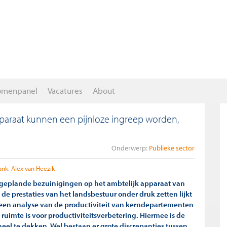
omenpanel
Vacatures
About
araat kunnen een pijnloze ingreep worden,
Onderwerp:
Publieke sector
ank
Alex van Heezik
 geplande bezuinigingen op het ambtelijk apparaat van
 de prestaties van het landsbestuur onder druk zetten lijkt
een analyse van de productiviteit van kerndepartementen
el ruimte is voor productiviteitsverbetering. Hiermee is de
eel te dekken. Wel bestaan er grote discrepanties tussen