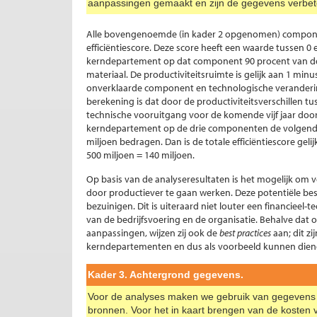
aanpassingen gemaakt en zijn de gegevens verbet
Alle bovengenoemde (in kader 2 opgenomen) compon
efficiëntiescore. Deze score heeft een waarde tussen 0
kerndepartement op dat component 90 procent van de p
materiaal. De productiviteitsruimte is gelijk aan 1 minu
onverklaarde component en technologische veranderi
berekening is dat door de productiviteitsverschillen 
technische vooruitgang voor de komende vijf jaar door 
kerndepartement op de drie componenten de volgende ef
miljoen bedragen. Dan is de totale efficiëntiescore gelijk
500 miljoen = 140 miljoen.
Op basis van de analyseresultaten is het mogelijk om 
door productiever te gaan werken. Deze potentiële be
bezuinigen. Dit is uiteraard niet louter een financiee
van de bedrijfsvoering en de organisatie. Behalve dat
aanpassingen, wijzen zij ook de
best
practices
aan; dit z
kerndepartementen en dus als voorbeeld kunnen dien
Kader 3. Achtergrond gegevens.
Voor de analyses maken we gebruik van gegevens o
bronnen. Voor het in kaart brengen van de koste