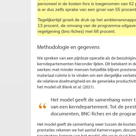
personeel in de kosten fors is toegenomen van 62 p
is er dus zelfs sprake van een groei van 55 procent
Tegelijkertijd groeit de druk op het ambtenarenap
13 procent, de omvang van de programma-uitgave
regelgeving (bnc-fiches) met 68 procent.
Methodologie en gegevens
We spreken van een pijnloze operatie als de bezuinigi
kerndepartementen hieronder lijden. Dit betekent in 
werken: met minder mensen hetzelfde blijven presteren.
materiaal ruimte is te vinden om een dergelijke verbete
de relatieve doelmatigheid en de generieke productivit
het model uit Blank et al. (2021).
Het model geeft de samenhang weer tu
van een kerndepartement. Tot de prest
documenten, BNC-fiches en de progra
Het model geeft de samenhang weer tussen de kosten 
prestaties rekenen we het aantal Kamervragen, docum
parameters kennen van het model, zijn we in staat hier