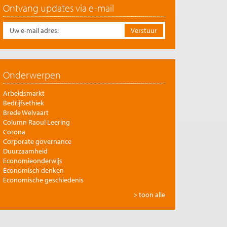
Ontvang updates via e-mail
Onderwerpen
Arbeidsmarkt
Bedrijfsethiek
Brede Welvaart
Column Raoul Leering
Corona
Corporate governance
Duurzaamheid
Economieonderwijs
Economisch denken
Economische geschiedenis
Energie
> toon alle
Europese integratie
Filosofie en economie
Financiële markten