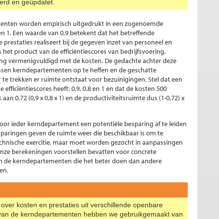
erd en geüpdatet.
enten worden empirisch uitgedrukt in een zogenoemde
 en 1. Een waarde van 0,9 betekent dat het betreffende
restaties realiseert bij de gegeven inzet van personeel en
s het product van de efficiëntiescores van bedrijfsvoering,
ng vermenigvuldigd met de kosten. De gedachte achter deze
tussen kerndepartementen op te heffen en de geschatte
te trekken er ruimte ontstaat voor bezuinigingen. Stel dat een
ficiëntiescores heeft: 0,9, 0,8 en 1 en dat de kosten 500
 aan 0,72 (0,9 x 0,8 x 1) en de productiviteitsruimte dus (1-0,72) x
voor ieder kerndepartement een potentiële besparing af te leiden
sparingen geven de ruimte weer die beschikbaar is om te
l-technische exercitie, maar moet worden gezocht in aanpassingen
 onze berekeningen voorstellen bevatten voor concrete
ijn de kerndepartementen die het beter doen dan andere
en.
ver kosten en prestaties uit verschillende openbare
n van de kerndepartementen hebben we gebruikgemaakt van