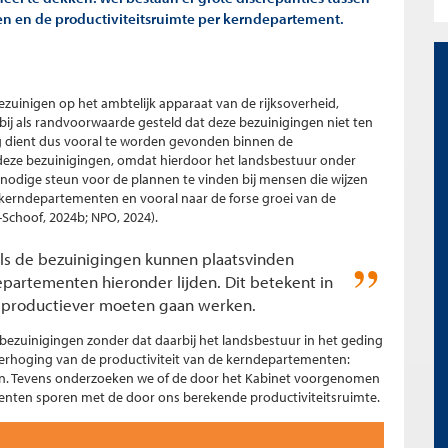
n en de productiviteitsruimte per kerndepartement.
ezuinigen op het ambtelijk apparaat van de rijksoverheid,
arbij als randvoorwaarde gesteld dat deze bezuinigingen niet ten
g dient dus vooral te worden gevonden binnen de
deze bezuinigingen, omdat hierdoor het landsbestuur onder
de nodige steun voor de plannen te vinden bij mensen die wijzen
 kerndepartementen en vooral naar de forse groei van de
Schoof, 2024b; NPO, 2024).
als de bezuinigingen kunnen plaatsvinden
epartementen hieronder lijden. Dit betekent in
 productiever moeten gaan werken.
or bezuinigingen zonder dat daarbij het landsbestuur in het geding
erhoging van de productiviteit van de kerndepartementen:
en. Tevens onderzoeken we of de door het Kabinet voorgenomen
enten sporen met de door ons berekende productiviteitsruimte.