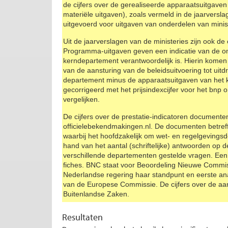
de cijfers over de gerealiseerde apparaatsuitgave
materiële uitgaven), zoals vermeld in de jaarversl
uitgevoerd voor uitgaven van onderdelen van minist
Uit de jaarverslagen van de ministeries zijn ook d
Programma-uitgaven geven een indicatie van de o
kerndepartement verantwoordelijk is. Hierin kome
van de aansturing van de beleidsuitvoering tot uit
departement minus de apparaatsuitgaven van het
gecorrigeerd met het prijsindexcijfer voor het bnp
vergelijken.
De cijfers over de prestatie-indicatoren document
officielebekendmakingen.nl. De documenten betref
waarbij het hoofdzakelijk om wet- en regelgeving
hand van het aantal (schriftelijke) antwoorden op
verschillende departementen gestelde vragen. Ee
fiches. BNC staat voor Beoordeling Nieuwe Commis
Nederlandse regering haar standpunt en eerste ana
van de Europese Commissie. De cijfers over de aant
Buitenlandse Zaken.
Resultaten