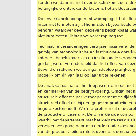
konden we daar nu niet over beschikken, zodat dez
belangrijkste ontbrekende factor is het ziekteverzu
De onverklaarde component weerspiegelt het effect 
maar niet te meten zijn. Hierin zitten bijvoorbeeld o
behoren waarover geen gegevens beschikbaar ware
niet kunt meten, lichten we verderop nog toe.
Technische veranderingen verwijzen naar verandering
gevolg van technologische en institutionele ontwik
iedereen beschikbaar zijn en institutionele veran
gelden, wordt verondersteld dat het effect van de
Bovendien rekenen we een gemiddelde jaarlijkse gro
mogelijk om dit van jaar op jaar uit te rekenen.
De analyse bestaat uit het toepassen van een niet-
en kenmerken van de bedrijfsvoering. Omdat het hi
structurele effecten per kerndepartement en tijdse
structureel effect als bij een gegeven productie e
hogere kosten heeft. We interpreteren dit structur
de productie of
case mix
. De onverklaarde compone
waarbij het departement met het kleinste residu als
verwijzen we graag naar ons eerder onderzoek naa
van de productiviteitsruimte is overigens een aanvul