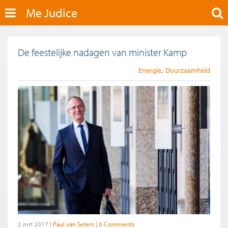
Me Judice
De feestelijke nadagen van minister Kamp
Energie
Duurzaamheid
2 mrt 2017
Paul van Seters
0 Comments