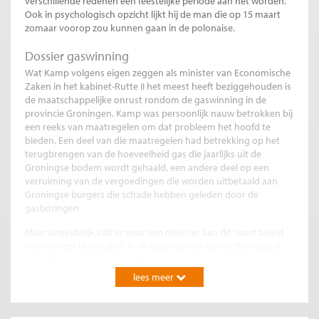
verschillende redenen een feestelijke periode aan het worden.
Ook in psychologisch opzicht lijkt hij de man die op 15 maart
zomaar voorop zou kunnen gaan in de polonaise.
Dossier gaswinning
Wat Kamp volgens eigen zeggen als minister van Economische
Zaken in het kabinet-Rutte II het meest heeft beziggehouden is
de maatschappelijke onrust rondom de gaswinning in de
provincie Groningen. Kamp was persoonlijk nauw betrokken bij
een reeks van maatregelen om dat probleem het hoofd te
bieden. Een deel van die maatregelen had betrekking op het
terugbrengen van de hoeveelheid gas die jaarlijks uit de
Groningse bodem wordt gehaald, een andere deel op een
verruiming van de vergoedingen die worden uitbetaald aan
Groningse burgers die schade hebben geleden door de
gasboringen.
Maar uiteindelijk valt er voor een minister aan dit soort beleid
niet veel eer te behalen: in de ogen van de slachtoffers doe je
altijd te weinig. Je mag jezelf gelukkig prijzen als je niet volledig
onderuit gaat, als je erin slaagt burgers en bestuurders stapje
lees meer
voor stapje mee te krijgen met nieuwe initiatieven, en als je de
Tweede Kamer tevreden houdt. Dat alles is Kamp de afgelopen
jaren met betrekking tot de gaswinning in Groningen aardig