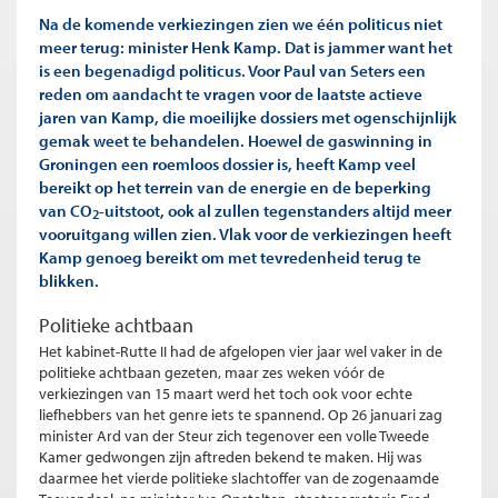
Na de komende verkiezingen zien we één politicus niet
meer terug: minister Henk Kamp. Dat is jammer want het
is een begenadigd politicus. Voor Paul van Seters een
reden om aandacht te vragen voor de laatste actieve
jaren van Kamp, die moeilijke dossiers met ogenschijnlijk
gemak weet te behandelen. Hoewel de gaswinning in
Groningen een roemloos dossier is, heeft Kamp veel
bereikt op het terrein van de energie en de beperking
van CO
-uitstoot, ook al zullen tegenstanders altijd meer
2
vooruitgang willen zien. Vlak voor de verkiezingen heeft
Kamp genoeg bereikt om met tevredenheid terug te
blikken.
Politieke achtbaan
Het kabinet-Rutte II had de afgelopen vier jaar wel vaker in de
politieke achtbaan gezeten, maar zes weken vóór de
verkiezingen van 15 maart werd het toch ook voor echte
liefhebbers van het genre iets te spannend. Op 26 januari zag
minister Ard van der Steur zich tegenover een volle Tweede
Kamer gedwongen zijn aftreden bekend te maken. Hij was
daarmee het vierde politieke slachtoffer van de zogenaamde