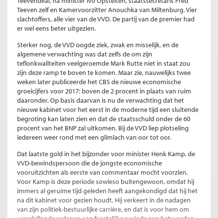
Teevendeal, na minister Ivo Opstelten, staatssecretaris Fred
Teeven zelf en Kamervoorzitter Anouchka van Miltenburg. Vier
slachtoffers, alle vier van de VVD. De partij van de premier had
er wel eens beter uitgezien.
Sterker nog, de VVD oogde ziek, zwak en misselijk, en de
algemene verwachting was dat zelfs de om zijn
teflonkwaliteiten veelgeroemde Mark Rutte niet in staat zou
zijn deze ramp te boven te komen. Maar zie, nauwelijks twee
weken later publiceerde het CBS de nieuwe economische
groeicijfers voor 2017: boven de 2 procent in plaats van ruim
daaronder. Op basis daarvan is nu de verwachting dat het
nieuwe kabinet voor het eerst in de moderne tijd een sluitende
begroting kan laten zien en dat de staatsschuld onder de 60
procent van het BNP zal uitkomen. Bij de VVD liep plotseling
iedereen weer rond met een glimlach van oor tot oor.
Dat laatste gold in het bijzonder voor minister Henk Kamp, de
VVD-bewindspersoon die de jongste economische
vooruitzichten als eerste van commentaar mocht voorzien.
Voor Kamp is deze periode sowieso buitengewoon, omdat hij
immers al geruime tijd geleden heeft aangekondigd dat hij het
na dit kabinet voor gezien houdt. Hij verkeert in de nadagen
van zijn politiek-bestuurlijke carrière, en dat is voor hem om