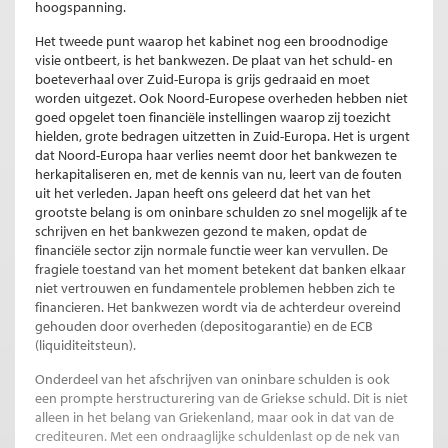
hoogspanning.
Het tweede punt waarop het kabinet nog een broodnodige
visie ontbeert, is het bankwezen. De plaat van het schuld- en
boeteverhaal over Zuid-Europa is grijs gedraaid en moet
worden uitgezet. Ook Noord-Europese overheden hebben niet
goed opgelet toen financiële instellingen waarop zij toezicht
hielden, grote bedragen uitzetten in Zuid-Europa. Het is urgent
dat Noord-Europa haar verlies neemt door het bankwezen te
herkapitaliseren en, met de kennis van nu, leert van de fouten
uit het verleden. Japan heeft ons geleerd dat het van het
grootste belang is om oninbare schulden zo snel mogelijk af te
schrijven en het bankwezen gezond te maken, opdat de
financiële sector zijn normale functie weer kan vervullen. De
fragiele toestand van het moment betekent dat banken elkaar
niet vertrouwen en fundamentele problemen hebben zich te
financieren. Het bankwezen wordt via de achterdeur overeind
gehouden door overheden (depositogarantie) en de ECB
(liquiditeitsteun).
Onderdeel van het afschrijven van oninbare schulden is ook
een prompte herstructurering van de Griekse schuld. Dit is niet
alleen in het belang van Griekenland, maar ook in dat van de
crediteuren. Met een ondraaglijke schuldenlast op de nek van