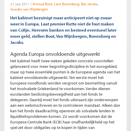
21 sep 2011
Arnoud Boot
Lans Bovenberg
Bas Jacobs
Sweder van Wijnbergen
Het kabinet bezuinigt maar anticipeert niet op zwaar
weer in Europa. Laat premier Rutte niet de fout maken
van Colijn. Hervorm banken en besteed eventueel later
meer geld, stellen Boot, Van Wijnbergen, Bovenberg en
Jacobs.
Agenda Europa onvoldoende uitgewerkt
Het kabinet heeft twee weken geleden concrete voorstellen
gelanceerd voor meer begrotingsdiscipline in het eurogebied,
maar op twee essentiële punten is de Europese agenda van het
kabinet onvoldoende uitgewerkt. Ten eerste moet het
Europese noodfonds worden vergroot om besmetting vanuit
het insolvabele Griekenland te voorkomen. Verder dienen
eurolanden beslissingsbevoegdheid aan het fonds te
delegeren. Daarbij moet het fonds uiteraard zijn onderworpen
aan een welomschreven en te controleren mandaat. Alleen dan
kan het fonds daadkrachtig opereren als solvabele landen in
liquiditeitsproblemen komen. Zo wordt voorkomen dat de
Europese Centrale Bank (ECB) haar onafhankelijkheid op het
spel zet door obligaties op te kopen in tijden van