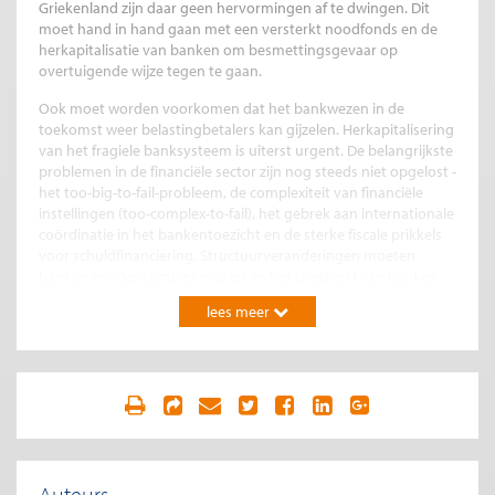
Griekenland zijn daar geen hervormingen af te dwingen. Dit
moet hand in hand gaan met een versterkt noodfonds en de
herkapitalisatie van banken om besmettingsgevaar op
overtuigende wijze tegen te gaan.
Ook moet worden voorkomen dat het bankwezen in de
toekomst weer belastingbetalers kan gijzelen. Herkapitalisering
van het fragiele banksysteem is uiterst urgent. De belangrijkste
problemen in de financiële sector zijn nog steeds niet opgelost -
het too-big-to-fail-probleem, de complexiteit van financiële
instellingen (too-complex-to-fail), het gebrek aan internationale
coördinatie in het bankentoezicht en de sterke fiscale prikkels
voor schuldfinanciering. Structuurveranderingen moeten
banken minder complex maken en het speelveld van banken
indammen. Besluitvaardig Europees toezicht met een duidelijke
lees meer
verdeling van verantwoordelijkheden is onmisbaar. Het is
spelen met vuur om kleine landen als Ierland en Nederland
impliciet garant te laten staan voor een grote financiële sector.
Het is onverantwoord dat het kabinet geen visie formuleert op
de toekomst van de financiële sector en op hoe de risico's van
onze grote financiële sector voor de Nederlandse openbare
financiën kunnen worden ingedamd.
Bezuinigen, bezuinigen
Auteurs