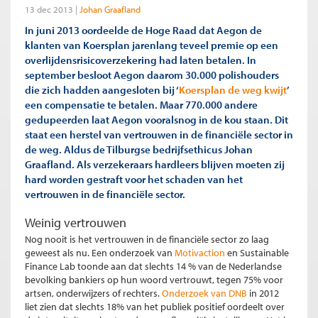
13 dec 2013
Johan Graafland
In juni 2013 oordeelde de Hoge Raad dat Aegon de
klanten van Koersplan jarenlang teveel premie op een
overlijdensrisicoverzekering had laten betalen. In
september besloot Aegon daarom 30.000 polishouders
die zich hadden aangesloten bij ‘
Koersplan de weg kwijt
’
een compensatie te betalen. Maar 770.000 andere
gedupeerden laat Aegon vooralsnog in de kou staan. Dit
staat een herstel van vertrouwen in de financiële sector in
de weg. Aldus de Tilburgse bedrijfsethicus Johan
Graafland. Als verzekeraars hardleers blijven moeten zij
hard worden gestraft voor het schaden van het
vertrouwen in de financiële sector.
Weinig vertrouwen
Nog nooit is het vertrouwen in de financiële sector zo laag
geweest als nu. Een onderzoek van
Motivaction
en Sustainable
Finance Lab toonde aan dat slechts 14 % van de Nederlandse
bevolking bankiers op hun woord vertrouwt, tegen 75% voor
artsen, onderwijzers of rechters.
Onderzoek van DNB
in 2012
liet zien dat slechts 18% van het publiek positief oordeelt over