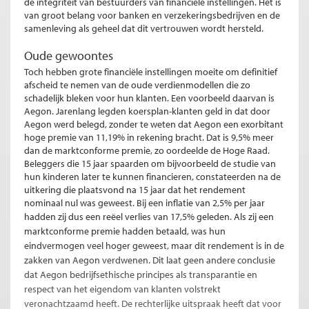
de integriteit van bestuurders van financiële instellingen. Het is
van groot belang voor banken en verzekeringsbedrijven en de
samenleving als geheel dat dit vertrouwen wordt hersteld.
Oude gewoontes
Toch hebben grote financiële instellingen moeite om definitief
afscheid te nemen van de oude verdienmodellen die zo
schadelijk bleken voor hun klanten. Een voorbeeld daarvan is
Aegon. Jarenlang legden koersplan-klanten geld in dat door
Aegon werd belegd, zonder te weten dat Aegon een exorbitant
hoge premie van 11,19% in rekening bracht. Dat is 9,5% meer
dan de marktconforme premie, zo oordeelde de Hoge Raad.
Beleggers die 15 jaar spaarden om bijvoorbeeld de studie van
hun kinderen later te kunnen financieren, constateerden na de
uitkering die plaatsvond na 15 jaar dat het rendement
nominaal nul was geweest. Bij een inflatie van 2,5% per jaar
hadden zij dus een reëel verlies van 17,5% geleden.
Als zij een
marktconforme premie hadden betaald, was hun
eindvermogen veel hoger geweest, maar dit rendement is in de
zakken van Aegon verdwenen.
Dit laat geen andere conclusie
dat Aegon bedrijfsethische principes als transparantie en
respect van het eigendom van klanten volstrekt
veronachtzaamd heeft. De rechterlijke uitspraak heeft dat voor