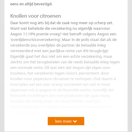
eens en altijd bevestigd.
Knollen voor citroenen
Daar komt nog iets bij dat de zaak nog meer op scherp zet.
Want wat behelsde die verzekering nu eigenlijk waarvoor
Aegon 11,19% premie vroeg? Het betreft volgens Aegon een
‘overlijdensrisicoverzekering’. Maar in de polis staat dat als de
verzekerde zou overlijden de partner de betaalde inleg
vermeerderd met een jaarlijkse rente van 4% terugkrijgt.
Eigenlijk gaat het dus niet om een echte verzekering, maar
slechts om het terugbetalen van de reeds betaalde inleg tegen
een normale rente. Dit laat zien dat Aegon zijn eigen core
business, het verzekeren tegen risico’s, perverteert, door
knollen voor peperdure citroenen te verkopen. Ook daarin is
Koersplan wel een zeer wrang voorbeeld van wat er meer
algemeen mis is gegaan in de financiële sector, namelijk dat
financiële instellingen zich met producten zijn gaan bezig
houden die weinig meer van doen hebben met hun
maatschappelijke functie en daarmee hun bestaansgrond
verloren hebben.
lees meer
Weinig schuldgevoel
Heeft Aegon nu naar aanleiding hiervan de bakens verzet en