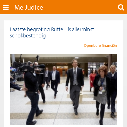
Me Judice
Laatste begroting Rutte II is allerminst
schokbestendig
Openbare financiën