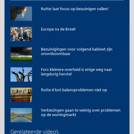
hypotheekschuld in verhouding tot de omvang van de
Rutte: laat focus op bezuinigen vallen!
economie tot de hoogste ter wereld. Een snellere afbouw van
de hypotheekrenteaftrek in combinatie met een hervorming
van de huurmarkt is noodzakelijk. Maar een dergelijke operatie
zonder lastenverlichting is ondenkbaar. Ook daarvoor zullen de
Europa na de Brexit
middelen gevonden moeten worden. Het is doodzonde dat de
€ 5 miljard lastenverlichting in 2016 is verjubeld zonder dat daar
een hervorming tegenover stond.
Bezuinigingen voor volgend kabinet zijn
onontkoombaar
* Dit artikel verscheen eerder in het Financieele Dagblad van 21 september 2016.
Te citeren als
Fors kleinere overheid is enige weg naar
langdurig herstel
Raymond Gradus, “Laatste begroting Rutte II is allerminst
schokbestendig”,
Me Judice
, 21 september 2016.
Copyright
Rutte-II lost balansproblemen niet op
De titel en eerste zinnen van dit artikel mogen zonder toestemming
worden overgenomen met de bronvermelding
Me Judice
en, indien
online, een link naar het artikel. Volledige overname is slechts beperkt
toegestaan. Voor meer informatie, zie onze
copyright richtlijnen
.
Verkiezingen gaan te weinig over problemen
op de woningmarkt
Afbeelding
Bron:
Valerie Kuypers, Rijksoverheid
Gerelateerde video’s