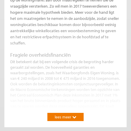
op de woningmarkt aan door maatregelen te nemen die de
vraagzijde versterken. Zo wil men in 2017 tweeverdieners een
hogere maximale hypotheek bieden. Meer voor de hand ligt
het om maatregelen te nemen in de aanbodzijde, zodat sneller
woninglocaties beschikbaar komen door bijvoorbeeld weinig
aantrekkelijke winkellocaties een woonbestemming te geven
en het restrictieve erfpachtsysteem in de hoofdstad af te
schaffen.
Fragiele overheidsfinanciën
Dit betekent dat bij een volgende crisis de begroting harder
geraakt zal worden. De hoeveelheid garanties en
waarborgstellingen, zoals het Waarborgfonds Eigen Woning, is
van € 240 miljard in 2008 tot € 475 miljard in 2016 toegenomen.
Ook worden de belastinginkomsten conjunctuurgevoeliger. In
de Macro Economische Verkenningen worden ten opzichte van
het Centraal Economisch Plan deze inkomsten in 2017 met 1%
van het bruto binnenlands product hoger geraamd en in plaats
van te sparen worden deze meevallers opgemaakt. Dit knelt
des te meer daar het huidige schuldniveau ruimschoots boven
lees meer
het niveau van voor de crisis ligt. Het lijkt tijden geleden, maar
in de Miljoenennota 2009, enkele dagen na het omvallen van
Lehman Brothers, voorspelde het kabinet Balkenende-Bos nog