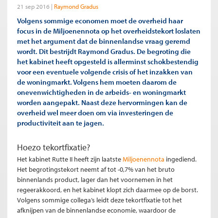
21 sep 2016
Raymond Gradus
Volgens sommige economen moet de overheid haar
focus in de Miljoenennota op het overheidstekort loslaten
met het argument dat de binnenlandse vraag geremd
wordt. Dit bestrijdt Raymond Gradus. De begroting die
het kabinet heeft opgesteld is allerminst schokbestendig
voor een eventuele volgende crisis of het inzakken van
de woningmarkt. Volgens hem moeten daarom de
onevenwichtigheden in de arbeids- en woningmarkt
worden aangepakt. Naast deze hervormingen kan de
overheid wel meer doen om via investeringen de
productiviteit aan te jagen.
Hoezo tekortfixatie?
H
et kabinet Rutte II heeft zijn laatste
Miljoenennota
ingediend.
Het begrotingstekort neemt af tot -0,7% van het bruto
binnenlands product, lager dan het voornemen in het
regeerakkoord, en het kabinet klopt zich daarmee op de borst.
Volgens sommige collega’s leidt deze tekortfixatie tot het
afknijpen van de binnenlandse economie, waardoor de