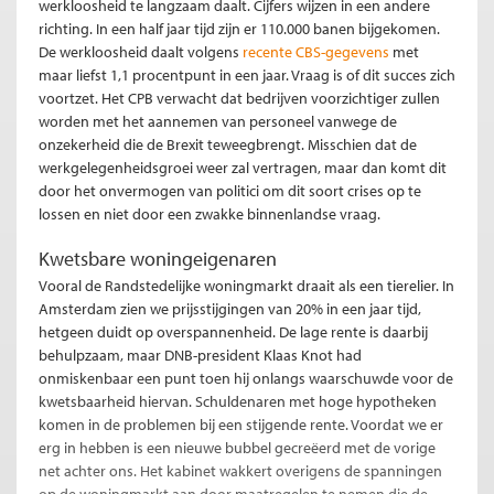
werkloosheid te langzaam daalt. Cijfers wijzen in een andere
richting. In een half jaar tijd zijn er 110.000 banen bijgekomen.
De werkloosheid daalt volgens
recente CBS-gegevens
met
maar liefst 1,1 procentpunt in een jaar. Vraag is of dit succes zich
voortzet. Het CPB verwacht dat bedrijven voorzichtiger zullen
worden met het aannemen van personeel vanwege de
onzekerheid die de Brexit teweegbrengt. Misschien dat de
werkgelegenheidsgroei weer zal vertragen, maar dan komt dit
door het onvermogen van politici om dit soort crises op te
lossen en niet door een zwakke binnenlandse vraag.
Kwetsbare woningeigenaren
Vooral de Randstedelijke woningmarkt draait als een tierelier. In
Amsterdam zien we prijsstijgingen van 20% in een jaar tijd,
hetgeen duidt op overspannenheid. De lage rente is daarbij
behulpzaam, maar DNB-president Klaas Knot had
onmiskenbaar een punt toen hij onlangs waarschuwde voor de
kwetsbaarheid hiervan. Schuldenaren met hoge hypotheken
komen in de problemen bij een stijgende rente. Voordat we er
erg in hebben is een nieuwe bubbel gecreëerd met de vorige
net achter ons. Het kabinet wakkert overigens de spanningen